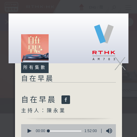
ENG
/
簡
×
全新 RTHK On The Go
取得
一手掌握 RTHK 電台、電視節目
X
所有集數
自在早晨
自在早晨
自在早晨 每朝陪你展開輕鬆新一天
主持人：陳永業
0
seconds
00:00
1:52:00
of