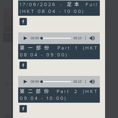
1
17/06/2026 - 足本 Full
hour,
(HKT 08:04 - 10:00)
52
minutes,
0
seconds
自在早晨
電台直播
0
所有集數
seconds
00:00
56:10
of
56
第一部份 Part 1 (HKT
minutes,
08:04 - 09:00)
您喜歡這個節目嗎?
10
seconds
簡介
GIST
0
seconds
00:00
56:10
主持人：陳永業
of
56
「自」夢中甦醒，
第二部份 Part 2 (HKT
minutes,
「在」音樂中，迎接新的一天，
09:04 - 10:00)
10
seconds
「早」上步履輕盈，
「晨」光伴隨，安定心神。
願你每天有個「自在早晨」。