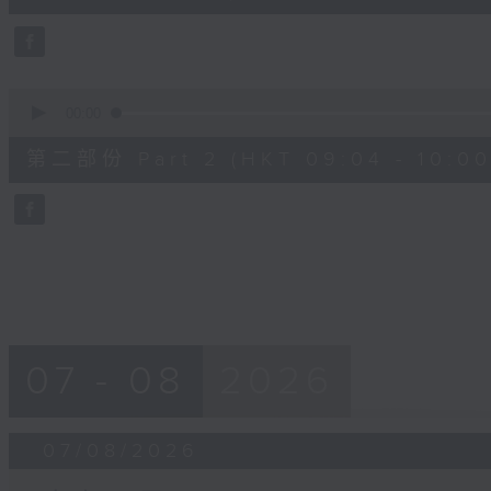
0
seconds
Volume
90%
0
seconds
00:00
of
56
第二部份 Part 2 (HKT 09:04 - 10:00
minutes,
9
seconds
Volume
90%
07 - 08
2026
07/08/2026