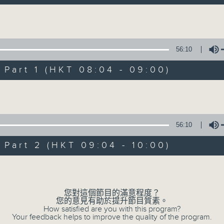
自在早晨 每朝陪你展開輕鬆新一天
Volume
56:10
art 1 (HKT 08:04 - 09:00)
Volume
自在早晨
所有集數
56:10
art 2 (HKT 09:04 - 10:00)
您喜歡這個節目嗎?
Volume
主持人：陳永業
您對這個節目的滿意程度？
您的意見有助於提升節目質素。
「自」夢中甦醒，
How satisfied are you with this program?
Your feedback helps to improve the quality of the program.
「在」音樂中，迎接新的一天，