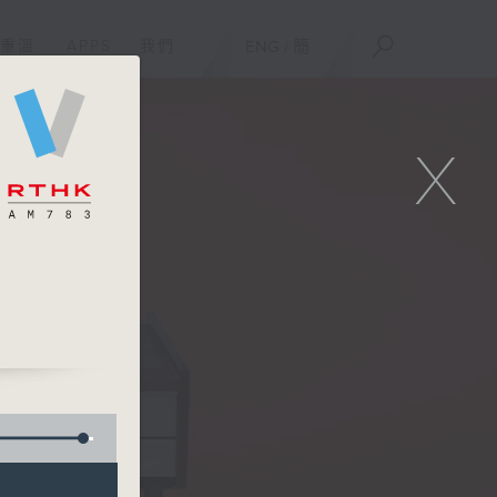
重溫
APPS
我們
ENG
/
簡
X