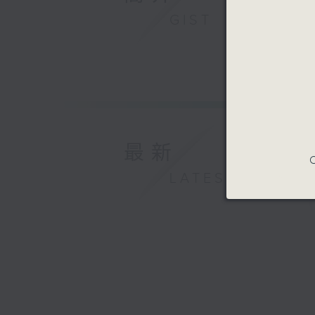
GIST
最新
C
LATEST