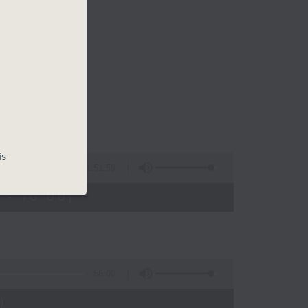
is
1:51:59
 - 10:00)
56:00
)