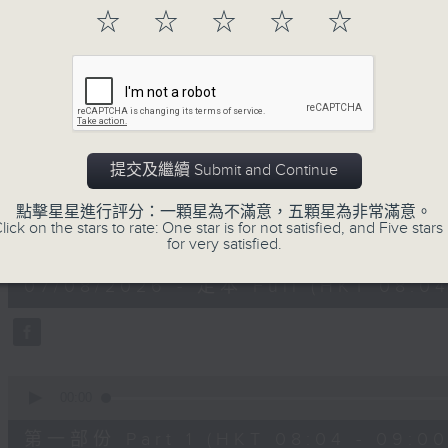
「早」上步履輕盈，
☆
☆
☆
☆
☆
「晨」光伴隨，安定心神。
願你每天有個「自在早晨」。
07/08/2026
提交及繼續 Submit and Continue
自在早晨
點擊星星進行評分：一顆星為不滿意，五顆星為非常滿意。
lick on the stars to rate: One star is for not satisfied, and Five stars 
0
for very satisfied.
seconds
00:00
of
1
07/08/2026 - 足本 Full (HKT 08:04
hour,
51
minutes,
59
seconds
Volume
90%
0
seconds
00:00
of
56
第一部份 Part 1 (HKT 08:04 - 09:00
minutes,