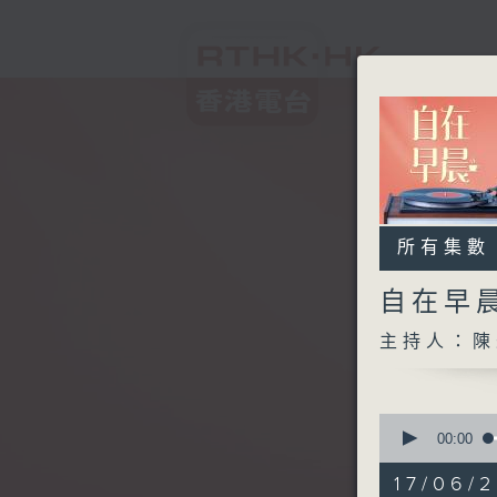
所有集數
自在早
主持人：陳
0
seconds
00:00
of
1
17/06/2
hour,