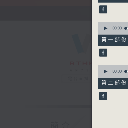
52
minutes,
0
seconds
90%
0
seconds
00:00
of
56
第一部份 P
minutes,
10
seconds
90%
0
seconds
00:00
of
電台直播
56
第二部份 P
minutes,
10
seconds
90%
簡介