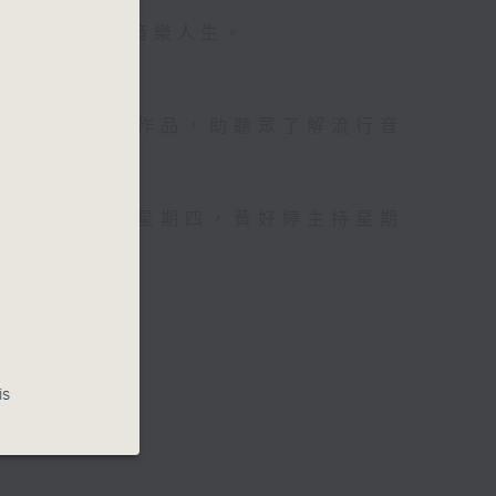
壇前輩巨星的音樂人生。
資訊。
手介紹新音樂作品，助聽眾了解流行音
，呂文儀主持星期四，黃好婷主持星期
is