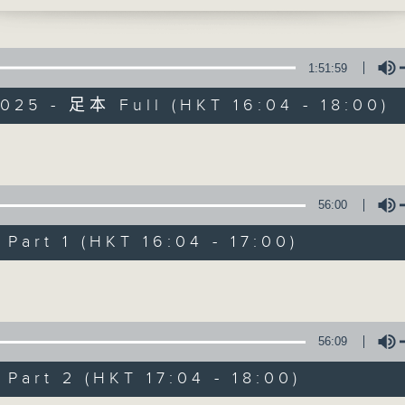
750
李仁傑、梁學曦、呂文儀、黃好婷 星期一至五 下
話時段
72312
1:51:59
025 - 足本 Full (HKT 16:04 - 18:00)
800
如花籃
Volume
有你同行
56:00
FACEBOOK
聯絡
art 1 (HKT 16:04 - 17:00)
所有集數
Volume
您喜歡這個節目嗎?
56:09
主持人：呂文儀
art 2 (HKT 17:04 - 18:00)
用心挑選經典金曲，細心聆聽你的故事，歡迎致