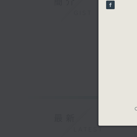
簡介
seconds
90%
GIST
C
最新
LATEST