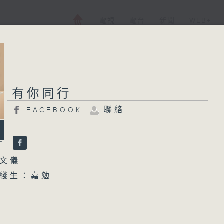
電視
電台
新聞
WEB+
有你同行
聯絡
FACEBOOK
行
文儀
綫生：嘉勉
1700 你個乖孫聽乜歌 - 蝶式
unch