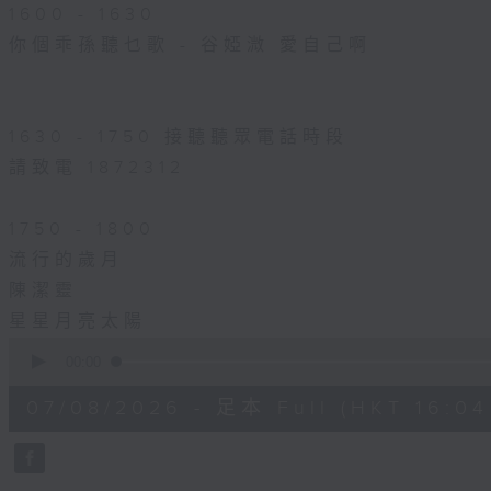
1600 - 1630
你個乖孫聽乜歌 - 谷婭溦 愛自己啊
1630 - 1750 接聽聽眾電話時段
請致電 1872312
1750 - 1800
流行的歲月
陳潔靈
星星月亮太陽
0
seconds
00:00
of
1
07/08/2026 - 足本 Full (HKT 16:04 
hour,
51
minutes,
59
seconds
Volume