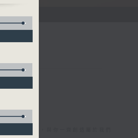
午四時至六時
電1872312，與你一齊創造屬於我們