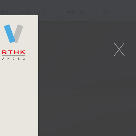
重溫
APPS
我們
ENG
/
簡
X