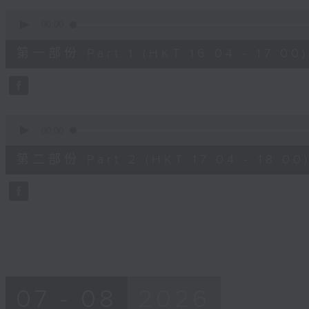
90%
0
seconds
00:00
of
56
第一部份 Part 1 (HKT 16:04 - 17:00)
minutes,
10
seconds
Volume
90%
0
seconds
00:00
of
56
第二部份 Part 2 (HKT 17:04 - 18:00
minutes,
9
seconds
Volume
90%
07 - 08
2026