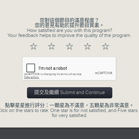
的歲月留聲。
Volume
星期一至五：《流行的歲月經典重現》重溫樂
逢星期三：《有你有健康》有醫生帶給你健康
您對這個節目的滿意程度？
您的意見有助於提升節目質素。
逢星期四：《金句王》既幽默又啜核。
How satisfied are you with this program?
Your feedback helps to improve the quality of the program.
逢星期五：《你個乖孫聽乜歌》邀請新進歌
樂。
☆
☆
☆
☆
☆
李仁傑主持星期一和二，梁學曦主持星期三
五。
提交及繼續 Submit and Continue
07/08/2026
點擊星星進行評分：一顆星為不滿意，五顆星為非常滿意。
lick on the stars to rate: One star is for not satisfied, and Five stars 
for very satisfied.
有你同行
有你同行接綫生 : 嘉勉