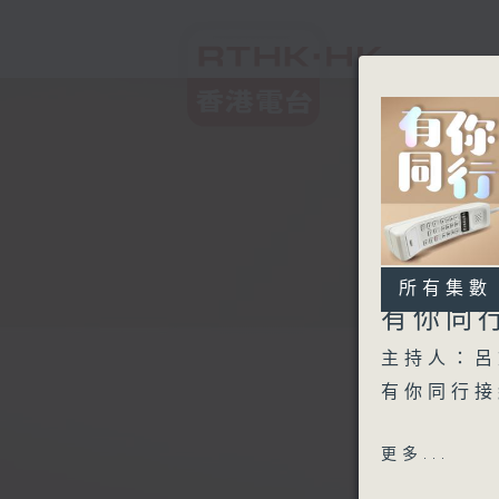
所有集數
有你同
主持人：呂
有你同行接
1600 - 
更多...
Honey P