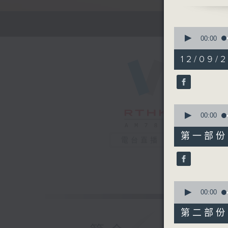
1700 - 1
有你同行 
接聽聽眾電
0
請致電 18
seconds
00:00
of
1
12/09/2
1750 - 1
hour,
51
流行的歲月
minutes,
謝雷 生命
59
seconds
90%
0
seconds
00:00
of
56
第一部份 P
minutes,
電台直播
0
seconds
90%
0
seconds
00:00
of
56
第二部份 P
minutes,
9