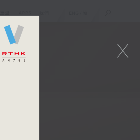
重溫
APPS
我們
ENG
/
簡
X