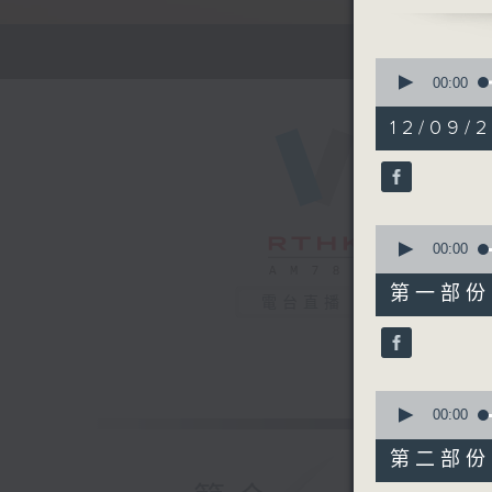
1700 - 1
有你同行 
接聽聽眾電
0
請致電 18
seconds
00:00
of
1
12/09/2
1750 - 1
hour,
51
流行的歲月
minutes,
謝雷 生命
59
seconds
90%
0
seconds
00:00
of
56
第一部份 P
minutes,
電台直播
0
seconds
90%
0
seconds
00:00
of
56
第二部份 P
minutes,
9