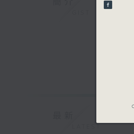
簡介
seconds
90%
GIST
C
最新
LATEST