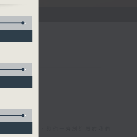
午四時至六時
電1872312，與你一齊創造屬於我們