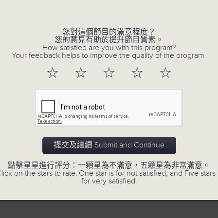
的歲月留聲。
Volume
星期一至五：《流行的歲月經典重現》重溫樂
逢星期三：《有你有健康》有醫生帶給你健康
您對這個節目的滿意程度？
您的意見有助於提升節目質素。
逢星期四：《金句王》既幽默又啜核。
How satisfied are you with this program?
Your feedback helps to improve the quality of the program.
逢星期五：《你個乖孫聽乜歌》邀請新進歌
樂。
☆
☆
☆
☆
☆
李仁傑主持星期一和二，梁學曦主持星期三
五。
提交及繼續 Submit and Continue
06/08/2026
點擊星星進行評分：一顆星為不滿意，五顆星為非常滿意。
lick on the stars to rate: One star is for not satisfied, and Five stars 
for very satisfied.
有你同行
有你同行接綫生：嘉勉