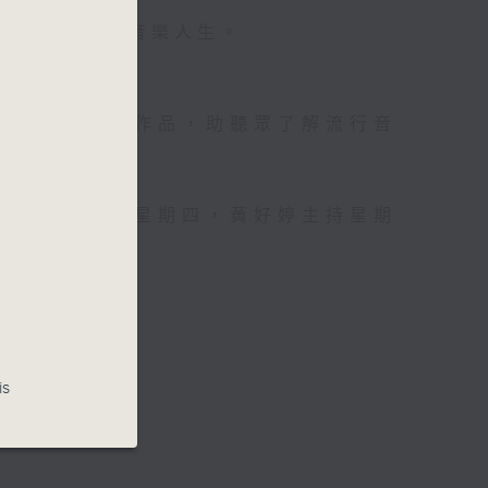
壇前輩巨星的音樂人生。
資訊。
手介紹新音樂作品，助聽眾了解流行音
，呂文儀主持星期四，黃好婷主持星期
is