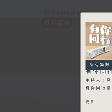
所有集數
有你同
主持人：呂
有你同行接
1600 - 
更多...
Honey P