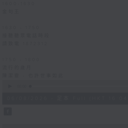
1600-1630
金句王
1630 - 1750
接聽聽眾電話時段
請致電 1872312
1750 - 1800
流行的歲月
陳潔靈 - 也許世事如此
0
seconds
00:00
of
1
06/08/2026 - 足本 Full (HKT 16:04 
hour,
51
minutes,
59
seconds
Volume
90%
0