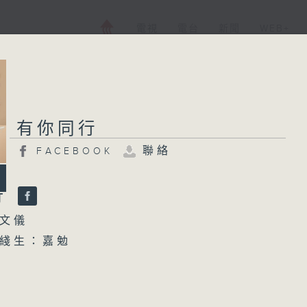
電視
電台
新聞
WEB+
有你同行
聯絡
FACEBOOK
行
文儀
綫生：嘉勉
1700 你個乖孫聽乜歌 - 蝶式
unch