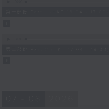
seconds
00:00
of
56
第一部份 Part 1 (HKT 16:04 - 17:00)
minutes,
10
seconds
Volume
90%
0
seconds
00:00
of
56
第二部份 Part 2 (HKT 17:04 - 18:00
minutes,
9
seconds
Volume
90%
07 - 08
2026