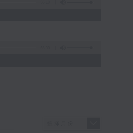
56:10
56:09
)