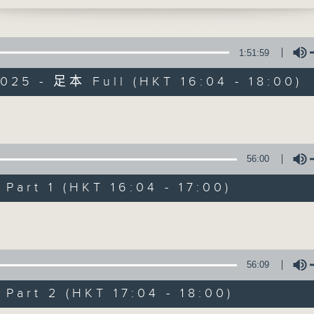
750
李仁傑、梁學曦、呂文儀、黃好婷 星期一至五 下
話時段
72312
1:51:59
025 - 足本 Full (HKT 16:04 - 18:00)
800
如花籃
Volume
有你同行
56:00
FACEBOOK
聯絡
art 1 (HKT 16:04 - 17:00)
所有集數
Volume
您喜歡這個節目嗎?
56:09
主持人：呂文儀
art 2 (HKT 17:04 - 18:00)
用心挑選經典金曲，細心聆聽你的故事，歡迎致