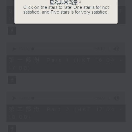
星為非常滿意。
of
1750 - 1800
Click on the stars to rate: One star is for not
1
06/08/2026 - 足本 Full (HKT
satisfied, and Five stars is for very satisfied.
hour,
流行的歲月
16:04 - 18:00)
51
minutes,
陳潔靈 - 也許世事如此
59
seconds
0
seconds
00:00
56:10
of
56
第一部份 Part 1 (HKT 16:04 -
minutes,
17:00)
10
seconds
0
seconds
00:00
56:09
of
56
第二部份 Part 2 (HKT 17:04 -
minutes,
18:00)
9
seconds