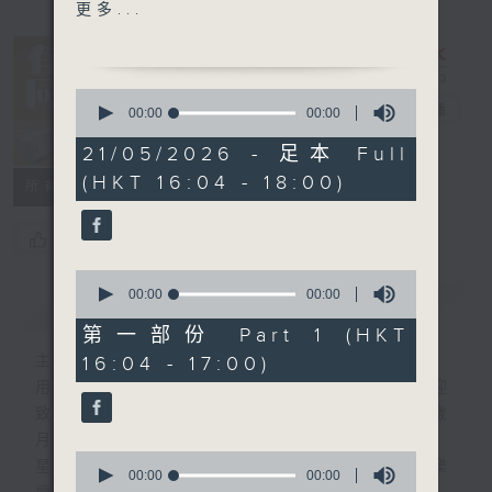
1600-1630
更多...
金句王
1630 - 1750
0
接聽聽眾電話時段
有你同行
電台直播
seconds
00:00
00:00
of
請致電 1872312
0
21/05/2026 - 足本 Full
FACEBOOK
聯絡
seconds
(HKT 16:04 - 18:00)
1750 - 1800
所有集數
流行的歲月
盧冠廷 - 哈唎哈唎
您喜歡這個節目嗎?
0
seconds
00:00
00:00
簡介
GIST
of
0
第一部份 Part 1 (HKT
seconds
16:04 - 17:00)
主持人：呂文儀
用心挑選經典金曲，細心聆聽你的故事，歡迎
致電1872312，與你一齊創造屬於我們的歲
月留聲。
0
星期一至五：《流行的歲月經典重現》重溫樂
seconds
00:00
00:00