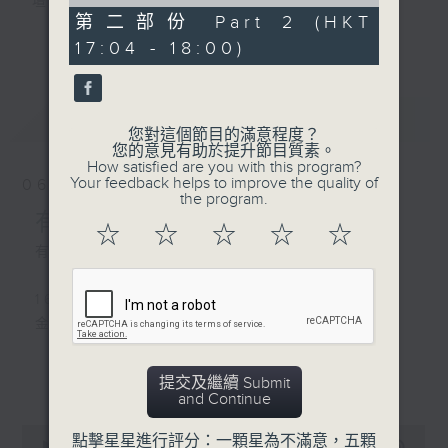
of
壇前輩巨星的音樂人生。
0
第二部份 Part 2 (HKT
逢星期三：《有你有健康》有醫生帶給你健康
seconds
更多...
17:04 - 18:00)
資訊。
逢星期四：《金句王》既幽默又啜核。
逢星期五：《你個乖孫聽乜歌》邀請新進歌手
最新
LATEST
介紹新音樂作品，助聽眾了解流行音樂。
您對這個節目的滿意程度？
您的意見有助於提升節目質素。
How satisfied are you with this program?
李仁傑主持星期一和二，梁學曦主持星期三，
Your feedback helps to improve the quality of
06/08/2026
呂文儀主持星期四，黃好婷主持星期五。
the program.
有你同行
☆
☆
☆
☆
☆
有你同行接綫生：嘉勉
1600-1630
金句王
1630 - 1750
更多...
提交及繼續 Submit
接聽聽眾電話時段
and Continue
請致電 1872312
0
點擊星星進行評分：一顆星為不滿意，五顆
seconds
00:00
1:51:59