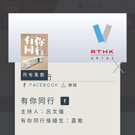
ENG
/
簡
×
全新 RTHK On The Go
取得
一手掌握 RTHK 電台、電視節目
X
所有集數
有你同行
FACEBOOK
聯絡
有你同行
有你同行...
主持人：呂文儀
有你同行接綫生：嘉勉