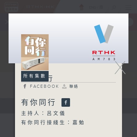
ENG
/
簡
×
全新 RTHK On The Go
取得
一手掌握 RTHK 電台、電視節目
X
所有集數
有你同行
FACEBOOK
聯絡
有你同行
有你同行...
主持人：呂文儀
有你同行接綫生：嘉勉