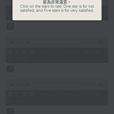
星為非常滿意。
of
1750 - 1800
Click on the stars to rate: One star is for not
1
07/08/2026 - 足本 Full (HKT
satisfied, and Five stars is for very satisfied.
hour,
流行的歲月
16:04 - 18:00)
51
minutes,
陳潔靈
59
seconds
星星月亮太陽
0
seconds
00:00
56:10
of
56
第一部份 Part 1 (HKT 16:04 -
minutes,
17:00)
10
seconds
0
seconds
00:00
56:09
of
56
第二部份 Part 2 (HKT 17:04 -
minutes,
18:00)
9
seconds