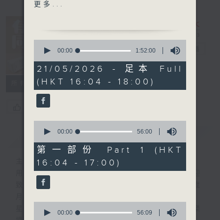
1600-1630
更多...
金句王
1630 - 1750
0
接聽聽眾電話時段
有你同行
電台直播
seconds
00:00
1:52:00
of
請致電 1872312
1
21/05/2026 - 足本 Full
FACEBOOK
聯絡
hour,
(HKT 16:04 - 18:00)
52
1750 - 1800
所有集數
minutes,
流行的歲月
0
seconds
盧冠廷 - 哈唎哈唎
您喜歡這個節目嗎?
0
seconds
00:00
56:00
簡介
GIST
of
56
第一部份 Part 1 (HKT
minutes,
16:04 - 17:00)
主持人：呂文儀
0
seconds
用心挑選經典金曲，細心聆聽你的故事，歡迎
致電1872312，與你一齊創造屬於我們的歲
月留聲。
0
星期一至五：《流行的歲月經典重現》重溫樂
seconds
00:00
56:09