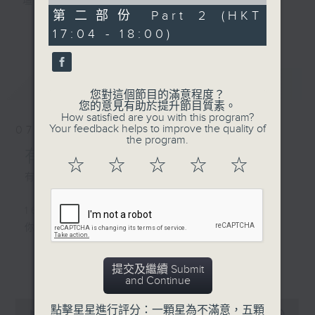
of
壇前輩巨星的音樂人生。
56
第二部份 Part 2 (HKT
逢星期三：《有你有健康》有醫生帶給你健康
minutes,
更多...
17:04 - 18:00)
9
資訊。
seconds
逢星期四：《金句王》既幽默又啜核。
逢星期五：《你個乖孫聽乜歌》邀請新進歌手
最新
LATEST
介紹新音樂作品，助聽眾了解流行音樂。
您對這個節目的滿意程度？
您的意見有助於提升節目質素。
How satisfied are you with this program?
李仁傑主持星期一和二，梁學曦主持星期三，
Your feedback helps to improve the quality of
07/08/2026
呂文儀主持星期四，黃好婷主持星期五。
the program.
有你同行
☆
☆
☆
☆
☆
有你同行接綫生 : 嘉勉
1600 - 1630
你個乖孫聽乜歌 - 谷婭溦 愛自己啊
更多...
提交及繼續 Submit
1630 - 1750 接聽聽眾電話時段
and Continue
請致電 1872312
0
點擊星星進行評分：一顆星為不滿意，五顆
seconds
00:00
1:51:59