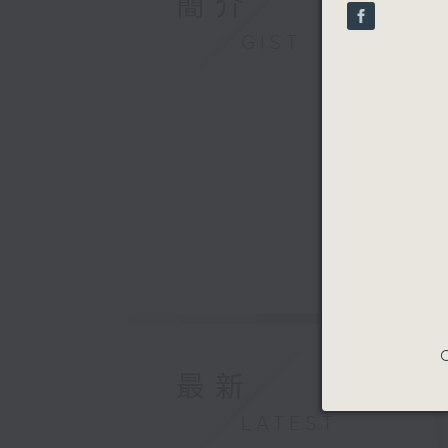
簡介
seconds
90%
GIST
C
最新
LATEST