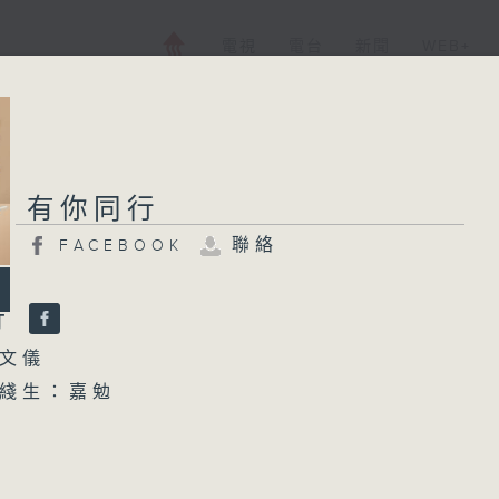
電視
電台
新聞
WEB+
有你同行
聯絡
FACEBOOK
行
文儀
綫生：嘉勉
0