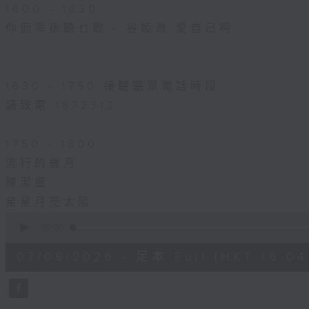
1600 - 1630
你個乖孫聽乜歌 - 谷婭溦 愛自己啊
1630 - 1750 接聽聽眾電話時段
請致電 1872312
1750 - 1800
流行的歲月
陳潔靈
星星月亮太陽
0
seconds
00:00
of
1
07/08/2026 - 足本 Full (HKT 16:04 
hour,
51
minutes,
59
seconds
Volume