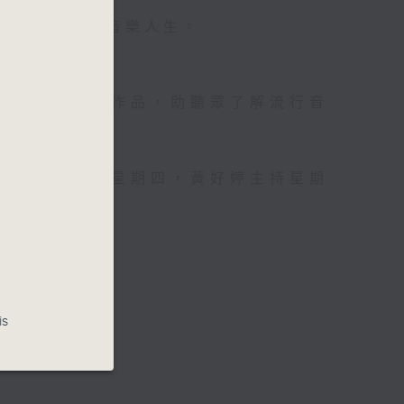
壇前輩巨星的音樂人生。
資訊。
手介紹新音樂作品，助聽眾了解流行音
，呂文儀主持星期四，黃好婷主持星期
is