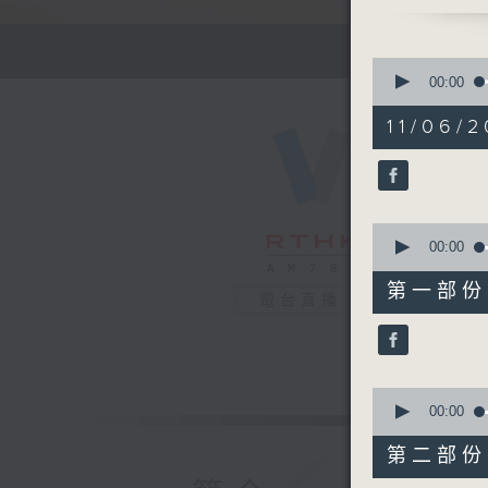
1630 - 1
有你同行 
接聽聽眾電
0
請致電 18
seconds
00:00
of
1
11/06/2
hour,
52
1750 - 1
minutes,
流行的歲月
0
seconds
盧冠廷 -
90%
0
seconds
00:00
of
56
第一部份 P
minutes,
電台直播
10
seconds
90%
0
seconds
00:00
of
56
第二部份 P
minutes,
10