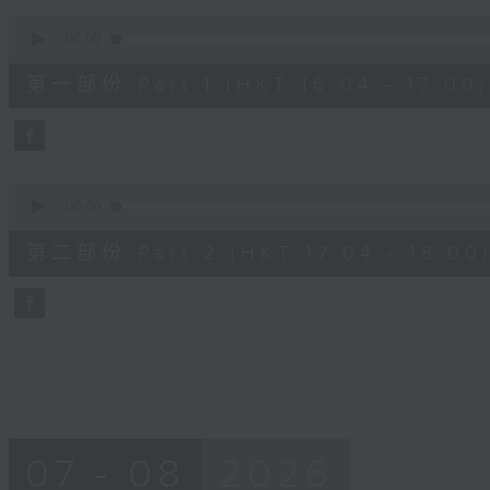
90%
0
seconds
00:00
of
56
第一部份 Part 1 (HKT 16:04 - 17:00)
minutes,
10
seconds
Volume
90%
0
seconds
00:00
of
56
第二部份 Part 2 (HKT 17:04 - 18:00
minutes,
9
seconds
Volume
90%
07 - 08
2026