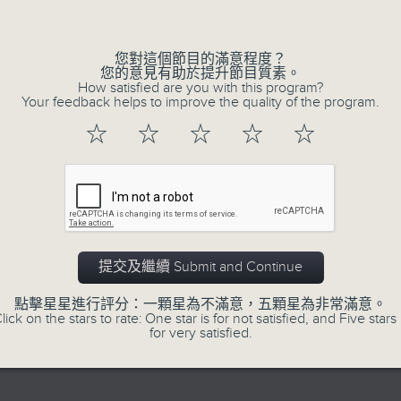
的歲月留聲。
Volume
星期一至五：《流行的歲月經典重現》重溫樂
逢星期三：《有你有健康》有醫生帶給你健康
您對這個節目的滿意程度？
您的意見有助於提升節目質素。
逢星期四：《金句王》既幽默又啜核。
How satisfied are you with this program?
Your feedback helps to improve the quality of the program.
逢星期五：《你個乖孫聽乜歌》邀請新進歌
樂。
☆
☆
☆
☆
☆
李仁傑主持星期一和二，梁學曦主持星期三
五。
提交及繼續 Submit and Continue
07/08/2026
點擊星星進行評分：一顆星為不滿意，五顆星為非常滿意。
lick on the stars to rate: One star is for not satisfied, and Five stars 
for very satisfied.
有你同行
有你同行接綫生 : 嘉勉