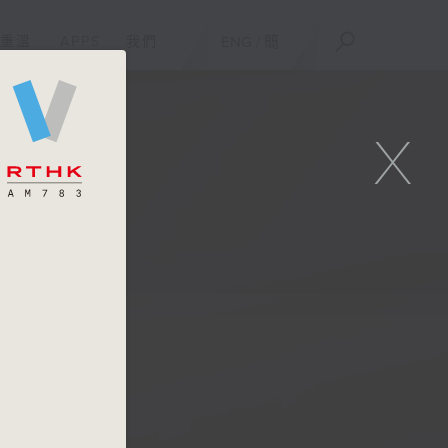
重溫
APPS
我們
ENG
/
簡
X