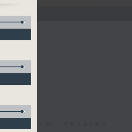
午四時至六時
電1872312，與你一齊創造屬於我們