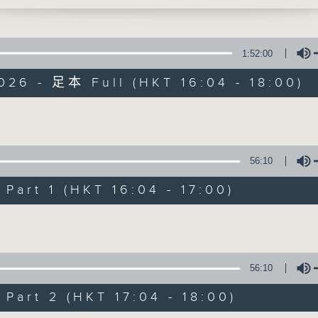
750
李仁傑、梁學曦、呂文儀、黃好婷 星期一至五 下
話時段
72312
1:52:00
026 - 足本 Full (HKT 16:04 - 18:00)
800
Volume
有你同行
 世事何曾是絕對
56:10
FACEBOOK
聯絡
art 1 (HKT 16:04 - 17:00)
所有集數
Volume
您喜歡這個節目嗎?
56:10
主持人：呂文儀
art 2 (HKT 17:04 - 18:00)
用心挑選經典金曲，細心聆聽你的故事，歡迎致