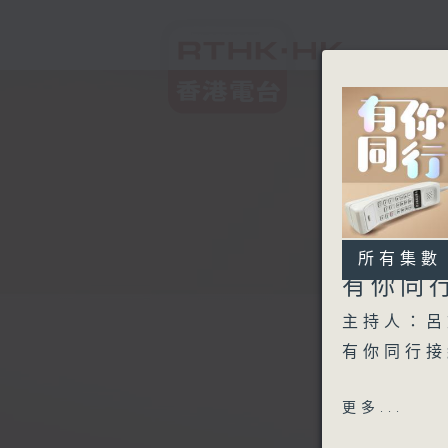
所有集數
有你同
主持人：呂
有你同行接
1600-163
更多...
金句王