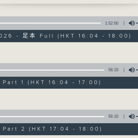
750
李仁傑、梁學曦、呂文儀、黃好婷 星期一至五 下
話時段
72312
1:52:00
026 - 足本 Full (HKT 16:04 - 18:00)
800
Volume
有你同行
 世事何曾是絕對
56:10
FACEBOOK
聯絡
art 1 (HKT 16:04 - 17:00)
所有集數
Volume
您喜歡這個節目嗎?
56:10
主持人：呂文儀
art 2 (HKT 17:04 - 18:00)
用心挑選經典金曲，細心聆聽你的故事，歡迎致