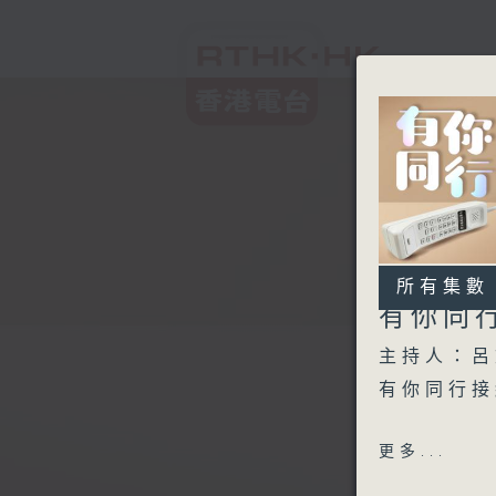
所有集數
有你同
主持人：呂
有你同行接
1600-163
更多...
金句王