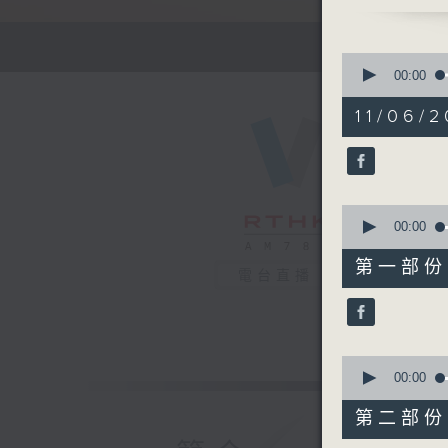
1630 - 1
有你同行 
接聽聽眾電
0
請致電 18
seconds
00:00
of
1
11/06/2
hour,
52
1750 - 1
minutes,
流行的歲月
0
seconds
盧冠廷 -
90%
0
seconds
00:00
of
56
第一部份 P
minutes,
電台直播
10
seconds
90%
0
seconds
00:00
of
56
第二部份 P
minutes,
10