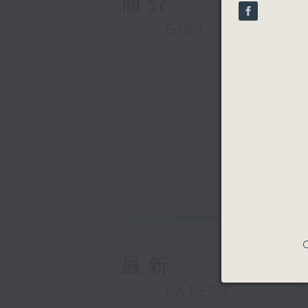
簡介
seconds
90%
GIST
C
最新
LATEST