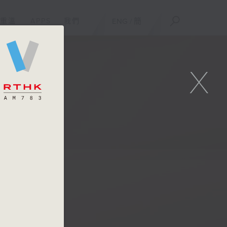
重溫
APPS
我們
ENG
/
簡
X