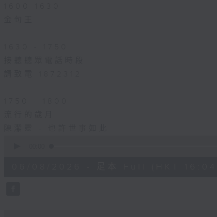
1600-1630
金句王
1630 - 1750
接聽聽眾電話時段
請致電 1872312
1750 - 1800
流行的歲月
陳潔靈 - 也許世事如此
0
seconds
00:00
of
1
06/08/2026 - 足本 Full (HKT 16:04 
hour,
51
minutes,
59
seconds
Volume
90%
0