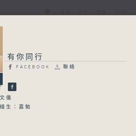
電視
電台
新聞
WEB+
有你同行
聯絡
FACEBOOK
行
文儀
綫生：嘉勉
0