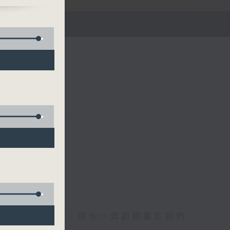
午四時至六時
電1872312，與你一齊創造屬於我們