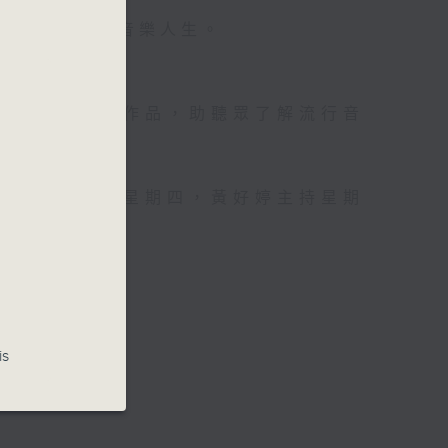
壇前輩巨星的音樂人生。
資訊。
手介紹新音樂作品，助聽眾了解流行音
，呂文儀主持星期四，黃好婷主持星期
is