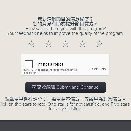
的歲月留聲。
Volume
星期一至五：《流行的歲月經典重現》重溫樂
逢星期三：《有你有健康》有醫生帶給你健康
您對這個節目的滿意程度？
您的意見有助於提升節目質素。
逢星期四：《金句王》既幽默又啜核。
How satisfied are you with this program?
Your feedback helps to improve the quality of the program.
逢星期五：《你個乖孫聽乜歌》邀請新進歌
樂。
☆
☆
☆
☆
☆
李仁傑主持星期一和二，梁學曦主持星期三
五。
提交及繼續 Submit and Continue
06/08/2026
點擊星星進行評分：一顆星為不滿意，五顆星為非常滿意。
lick on the stars to rate: One star is for not satisfied, and Five stars 
for very satisfied.
有你同行
有你同行接綫生：嘉勉