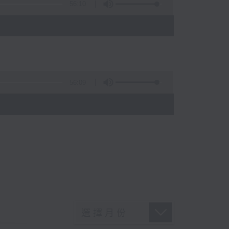
56:10
56:09
)