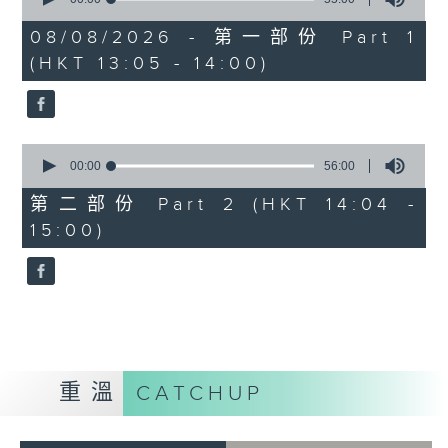
of
「六月雪」
55
08/08/2026 - 第一部份 Part 1
minutes,
由 鍾雲山、崔妙芝、梅欣、郭少文 主唱
(HKT 13:05 - 14:00)
0
seconds
0
seconds
00:00
56:00
of
56
第二部份 Part 2 (HKT 14:04 -
minutes,
15:00)
0
seconds
重溫
CATCHUP