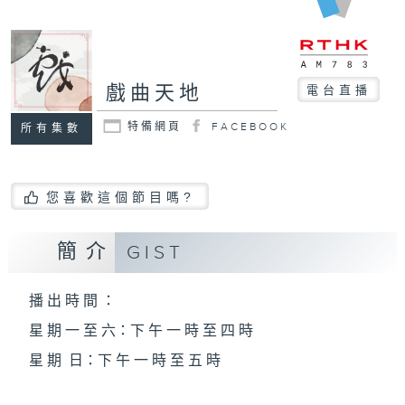
戲曲天地
電台直播
特備網頁
FACEBOOK
所有集數
您喜歡這個節目嗎?
簡介
GIST
播 出 時 間 ：
星 期 一 至 六：下 午 一 時 至 四 時
星 期 日：下 午 一 時 至 五 時