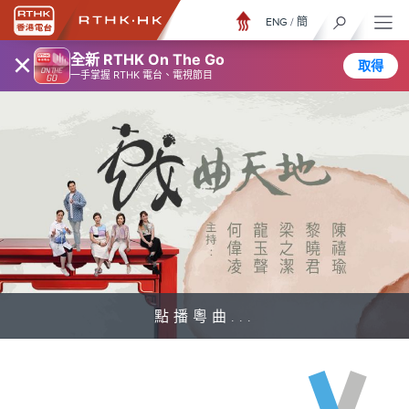
ENG
/
簡
×
全新 RTHK On The Go
取得
一手掌握 RTHK 電台、電視節目
點播粵曲...