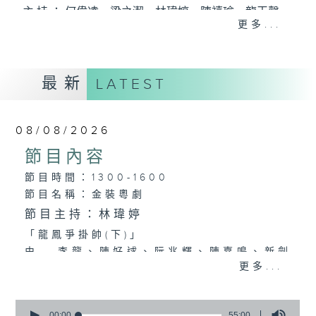
主 持 ： 何偉凌、梁之潔、林瑋婷、陳禧瑜、龍玉聲、
更多...
黎曉君、藍煒婷、吳立熙
最新
《戲曲天地》以播放粵曲、粵劇為主，逢星期一、
LATEST
三、五，開放1872312點唱熱線，歡迎聽眾點播粵曲；
星期二及星期六的「金裝粵劇」則播放長篇粵劇，精
08/08/2026
挑細選各種版本播出，如紅伶的演出版、港台的珍藏
節目內容
及原裝正版等；同時亦製作多元化特輯，訪問梨園、
節目時間：1300-1600
節目名稱：金裝粵劇
曲藝及音樂界專業人士，邀請他們參與製作特備節目
節目主持：林瑋婷
及報導本港、國內及海外戲曲界的活動等等，式式俱
「龍鳳爭掛帥(下)」
備。此外，更提供聽眾與各大紅伶透過電話、現場接
由 李龍、陳好逑、阮兆輝、陳嘉鳴、新劍
更多...
觸及學習的機會，使各戲迷能親自體會紅伶做功的難
郎、廖國森 主唱
度和提高欣賞水平。
粵曲:
0
seconds
00:00
55:00