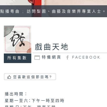
點播粵曲 ; 訪問梨園、曲藝及音樂界專業人士。
戲曲天地
特備網頁
FACEBOOK
所有集數
您喜歡這個節目嗎?
播 出 時 間 ：
星 期 一 至 六：下 午 一 時 至 四 時