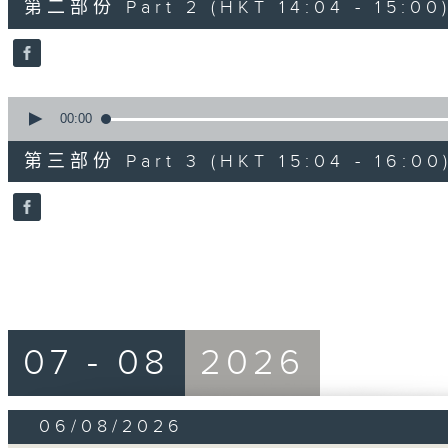
第二部份 Part 2 (HKT 14:04 - 15:00
minutes,
19
seconds
Volume
90%
0
seconds
00:00
of
56
第三部份 Part 3 (HKT 15:04 - 16:00
minutes,
10
seconds
Volume
90%
07 - 08
2026
06/08/2026