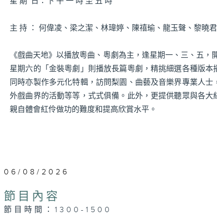
星 期 日：下 午 一 時 至 五 時
主 持 ： 何偉凌、梁之潔、林瑋婷、陳禧瑜、龍玉聲、黎曉
《戲曲天地》以播放粵曲、粵劇為主，逢星期一、三、五，開放
星期六的「金裝粵劇」則播放長篇粵劇，精挑細選各種版本
同時亦製作多元化特輯，訪問梨園、曲藝及音樂界專業人士
外戲曲界的活動等等，式式俱備。此外，更提供聽眾與各大
親自體會紅伶做功的難度和提高欣賞水平。
06/08/2026
節目內容
節目時間：1300-1500