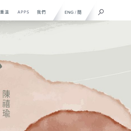
重溫
APPS
我們
ENG
/
簡