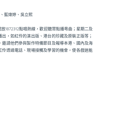
君、藍煒婷、吳立熙
1872312點唱熱線，歡迎聽眾點播粵曲；星期二及
播出，如紅伶的演出版、港台的珍藏及原裝正版等；
，邀請他們參與製作特備節目及報導本港、國內及海
紅伶透過電話、現場接觸及學習的機會，使各戲迷能