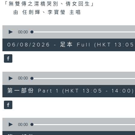
「無雙傳之渭橋哭別、倩女回生」
由 任劍輝、李寶瑩 主唱
0
seconds
00:00
of
2
06/08/2026 - 足本 Full (HKT 13:05 
hours,
47
minutes,
0
seconds
Volume
90%
0
seconds
00:00
of
55
第一部份 Part 1 (HKT 13:05 - 14:00)
minutes,
10
seconds
Volume
90%
0
seconds
00:00
of
56