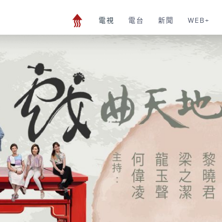
電視
電台
新聞
WEB+