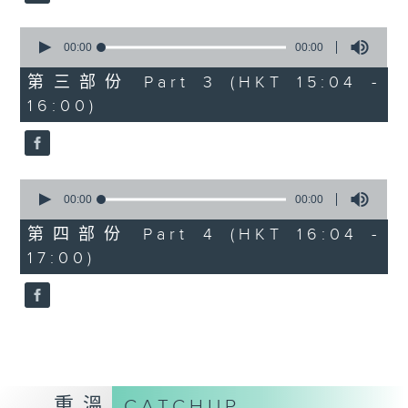
2. 「桃花緣」
由 梁兆明、蔣文端 主唱
0
seconds
00:00
00:00
of
0
第三部份 Part 3 (HKT 15:04 -
3.「十奏嚴嵩之寫表 」
seconds
16:00)
由 麥炳榮、鳳凰女 主唱
4.「一代天嬌 」
0
seconds
00:00
00:00
由 紅線女 主唱
of
0
第四部份 Part 4 (HKT 16:04 -
seconds
17:00)
5.「西施之五湖泛舟」
由 林錦堂、南鳳 主唱
6.「長城恨 」
由 龍貫天、何杜瑞卿 主唱
重溫
CATCHUP