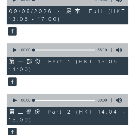
of
2. 「唔嫁」
3
09/08/2026 - 足本 Full (HKT
hours,
由 黃千歲、芳艷芬 主唱
13:05 - 17:00)
43
minutes,
0
seconds
3. 「 賣油郎」
0
由 李海泉、陳露薇 唱
seconds
00:00
55:10
of
55
第一部份 Part 1 (HKT 13:05 -
minutes,
節目時間：1400-1700
14:00)
10
seconds
節目名稱：粵曲會知音
節目主持：藍煒婷
0
seconds
00:00
00:00
of
1.「南唐春夢」
0
第二部份 Part 2 (HKT 14:04 -
seconds
由 鄧碧雲、李寶瑩 主唱
15:00)