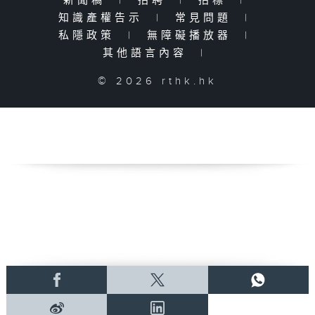
新聞稿
|
招聘
|
招標
|
知識產權告示
|
常見問題
|
私隱政策
|
無障礙播放器
|
其他語言內容
|
© 2026 rthk.hk