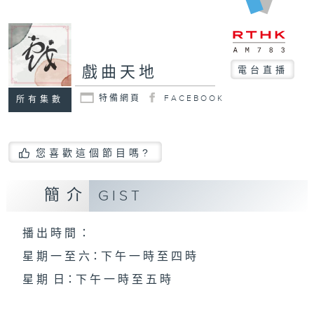
戲曲天地
電台直播
特備網頁
FACEBOOK
所有集數
您喜歡這個節目嗎?
簡介
GIST
播 出 時 間 ：
星 期 一 至 六：下 午 一 時 至 四 時
星 期 日：下 午 一 時 至 五 時