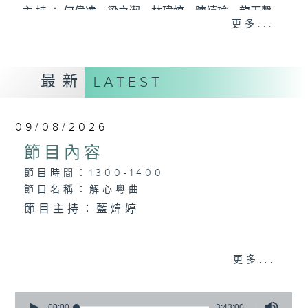
主 持 ： 何偉凌、梁之潔、林瑋婷、陳禧瑜、龍玉聲、
更多...
黎曉君、藍煒婷、吳立熙
最新
《戲曲天地》以播放粵曲、粵劇為主，逢星期一、
LATEST
三、五，開放1872312點唱熱線，歡迎聽眾點播粵曲；
星期二及星期六的「金裝粵劇」則播放長篇粵劇，精
09/08/2026
挑細選各種版本播出，如紅伶的演出版、港台的珍藏
節目內容
及原裝正版等；同時亦製作多元化特輯，訪問梨園、
節目時間：1300-1400
節目名稱：解心粵曲
曲藝及音樂界專業人士，邀請他們參與製作特備節目
節目主持：藍煒婷
及報導本港、國內及海外戲曲界的活動等等，式式俱
備。此外，更提供聽眾與各大紅伶透過電話、現場接
1.「殘夢」
更多...
觸及學習的機會，使各戲迷能親自體會紅伶做功的難
由 朱秀英 主唱
度和提高欣賞水平。
0
seconds
00:00
3:43:00