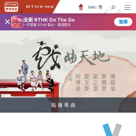
ENG
/
簡
×
全新 RTHK On The Go
取得
一手掌握 RTHK 電台、電視節目
點播粵曲...