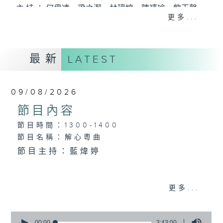
主 持 ： 何偉凌、梁之潔、林瑋婷、陳禧瑜、龍玉聲、
更多...
黎曉君、藍煒婷、吳立熙
最新
《戲曲天地》以播放粵曲、粵劇為主，逢星期一、
LATEST
三、五，開放1872312點唱熱線，歡迎聽眾點播粵曲；
星期二及星期六的「金裝粵劇」則播放長篇粵劇，精
09/08/2026
挑細選各種版本播出，如紅伶的演出版、港台的珍藏
節目內容
及原裝正版等；同時亦製作多元化特輯，訪問梨園、
節目時間：1300-1400
節目名稱：解心粵曲
曲藝及音樂界專業人士，邀請他們參與製作特備節目
節目主持：藍煒婷
及報導本港、國內及海外戲曲界的活動等等，式式俱
備。此外，更提供聽眾與各大紅伶透過電話、現場接
1.「殘夢」
更多...
觸及學習的機會，使各戲迷能親自體會紅伶做功的難
由 朱秀英 主唱
度和提高欣賞水平。
0
seconds
00:00
3:43:00