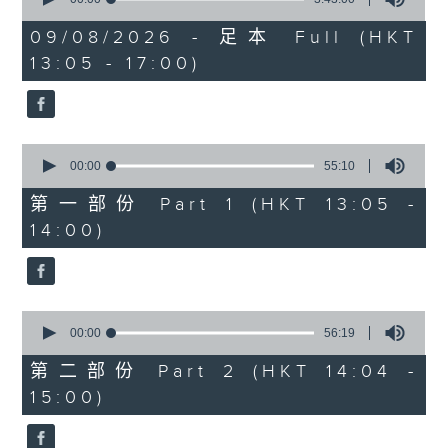
of
2. 「唔嫁」
3
09/08/2026 - 足本 Full (HKT
hours,
由 黃千歲、芳艷芬 主唱
13:05 - 17:00)
43
minutes,
0
seconds
3. 「 賣油郎」
0
由 李海泉、陳露薇 唱
seconds
00:00
55:10
of
55
第一部份 Part 1 (HKT 13:05 -
minutes,
節目時間：1400-1700
14:00)
10
seconds
節目名稱：粵曲會知音
節目主持：藍煒婷
0
seconds
00:00
56:19
of
1.「南唐春夢」
56
第二部份 Part 2 (HKT 14:04 -
minutes,
由 鄧碧雲、李寶瑩 主唱
15:00)
19
seconds