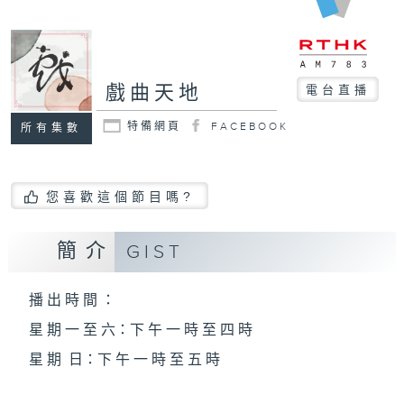
戲曲天地
電台直播
特備網頁
FACEBOOK
所有集數
您喜歡這個節目嗎?
簡介
GIST
播 出 時 間 ：
星 期 一 至 六：下 午 一 時 至 四 時
星 期 日：下 午 一 時 至 五 時