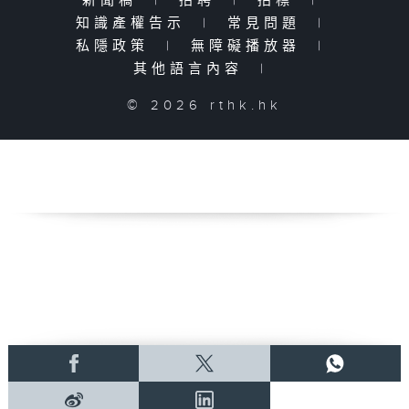
新聞稿
|
招聘
|
招標
|
知識產權告示
|
常見問題
|
私隱政策
|
無障礙播放器
|
其他語言內容
|
© 2026 rthk.hk