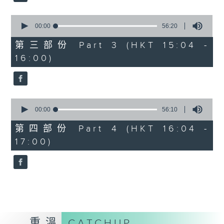
2. 「桃花緣」
由 梁兆明、蔣文端 主唱
0
seconds
00:00
56:20
of
56
第三部份 Part 3 (HKT 15:04 -
3.「十奏嚴嵩之寫表 」
minutes,
16:00)
20
seconds
由 麥炳榮、鳳凰女 主唱
4.「一代天嬌 」
0
seconds
00:00
56:10
由 紅線女 主唱
of
56
第四部份 Part 4 (HKT 16:04 -
minutes,
17:00)
10
5.「西施之五湖泛舟」
seconds
由 林錦堂、南鳳 主唱
6.「長城恨 」
由 龍貫天、何杜瑞卿 主唱
重溫
CATCHUP