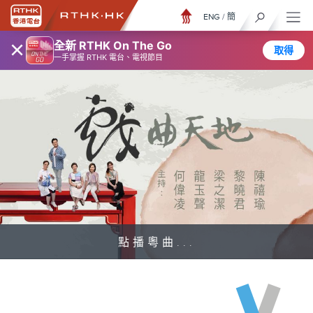
ENG
/
簡
×
全新 RTHK On The Go
取得
一手掌握 RTHK 電台、電視節目
點播粵曲...