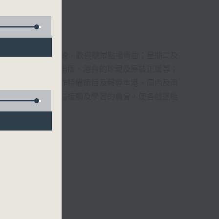
君、藍煒婷、吳立熙
1872312點唱熱線，歡迎聽眾點播粵曲；星期二及
播出，如紅伶的演出版、港台的珍藏及原裝正版等；
，邀請他們參與製作特備節目及報導本港、國內及海
紅伶透過電話、現場接觸及學習的機會，使各戲迷能