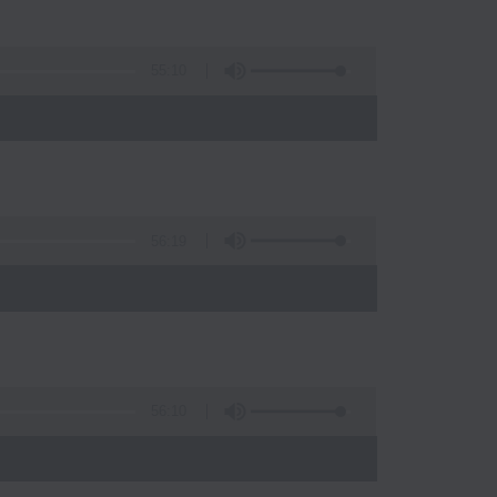
55:10
56:19
)
56:10
)