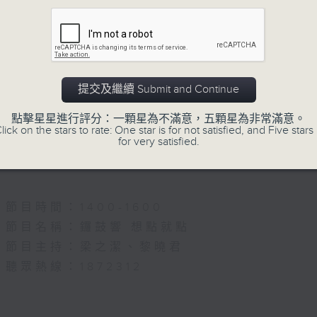
節目名稱：名師出高徒
節目主持：高潤鴻、藍煒婷
主題：月半殘時,二王初起
提交及繼續 Submit and Continue
節目時間：1330-1400
點擊星星進行評分：一顆星為不滿意，五顆星為非常滿意。
節目名稱：鑼鼓新天地(重播)
lick on the stars to rate: One star is for not satisfied, and Five stars 
for very satisfied.
節目主持：梁漢威
節目時間：1400-1600
節目名稱：鑼鼓響 想點就點
節目主持：梁之潔、黎曉君
聽眾熱線：1872312