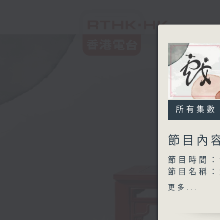
所有集數
節目內
節目時間：1
節目名稱：
節目主持：
更多...
1.「救風
由 文覺非