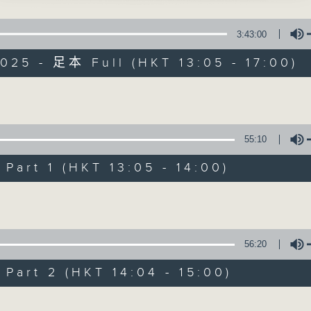
點播粵曲 ; 訪問梨園、曲藝及音樂界專業人士。
3:43:00
魂」
025 - 足本 Full (HKT 13:05 - 17:00)
聲 主唱
Volume
400-1700
戲曲天地
粵曲會知音
55:10
林瑋婷
特備網頁
FACEBOOK
art 1 (HKT 13:05 - 14:00)
所有集數
Volume
會李仙」
輝、冼劍麗 主唱
您喜歡這個節目嗎?
56:20
公主雪中情」
art 2 (HKT 14:04 - 15:00)
播 出 時 間 ：
威、蔣文端 主唱
星 期 一 至 六：下 午 一 時 至 四 時
Volume