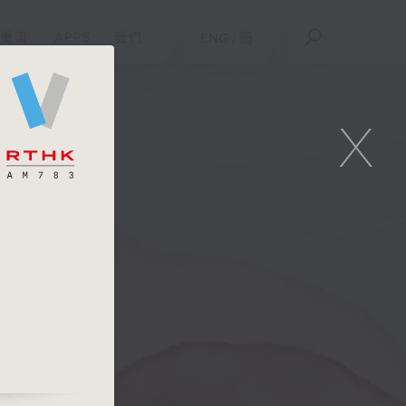
重溫
APPS
我們
ENG
/
簡
X