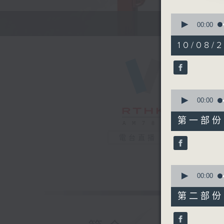
0
seconds
00:00
of
2. 「玉梨
3
10/08/2
由 林家
hours,
43
minutes,
0
seconds
節目時間：1
90%
0
節目名稱：
seconds
00:00
節目主持：
of
55
第一部份 P
minutes,
10
電台直播
seconds
1. 「榮歸
90%
由 任劍
0
seconds
00:00
of
2.「文成
56
第二部份 P
minutes,
由 梁漢
20
seconds