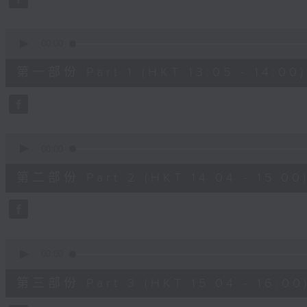
0
seconds
Volume
90%
0
seconds
00:00
of
55
第一部份 Part 1 (HKT 13:05 - 14:00)
minutes,
10
seconds
Volume
90%
0
seconds
00:00
of
56
第二部份 Part 2 (HKT 14:04 - 15:00
minutes,
19
seconds
Volume
90%
0
seconds
00:00
of
56
第三部份 Part 3 (HKT 15:04 - 16:00
minutes,
10