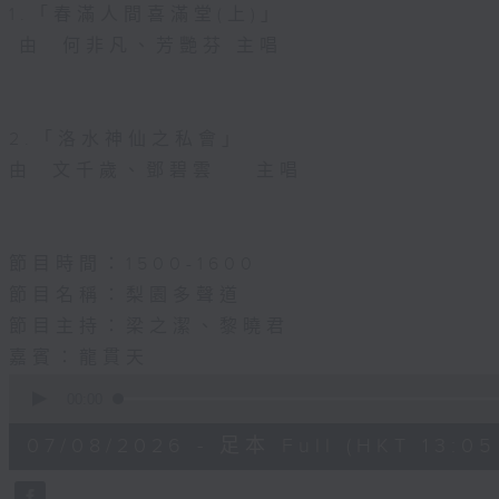
1.「春滿人間喜滿堂(上)」
由 何非凡、芳艷芬 主唱
2.「洛水神仙之私會」
由 文千歲、鄧碧雲 主唱
節目時間：1500-1600
節目名稱：梨園多聲道
節目主持：梁之潔、黎曉君
嘉賓：龍貫天
0
seconds
00:00
of
2
07/08/2026 - 足本 Full (HKT 13:05 
hours,
47
minutes,