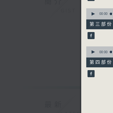
簡介
90%
3.「 胡二
0
GIST
由 龍貫天
seconds
00:00
of
56
第三部份 P
minutes,
20
4.「 孝感
seconds
由 新馬
90%
0
seconds
00:00
5.「 武家
of
56
第四部份 P
由 半日
minutes,
10
seconds
6.「 平貴
90%
由 梁耀
7. 「 知
由 小明
最新