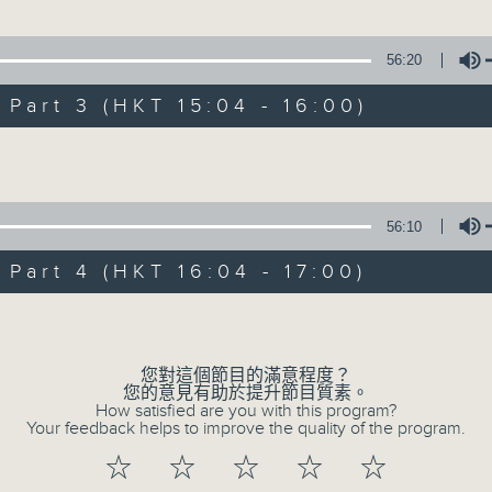
星 期 日：下 午 一 時 至 五 時
賣仔」
 、南鳳 主唱
56:20
主 持 ： 何偉凌、梁之潔、林瑋婷、陳禧瑜、龍玉聲、黎曉
art 3 (HKT 15:04 - 16:00)
《戲曲天地》以播放粵曲、粵劇為主，逢星期一、三、五，開放
動天」
Volume
星期六的「金裝粵劇」則播放長篇粵劇，精挑細選各種版本
師曾、鄧碧雲 主唱
同時亦製作多元化特輯，訪問梨園、曲藝及音樂界專業人士
外戲曲界的活動等等，式式俱備。此外，更提供聽眾與各大
56:10
坡」
親自體會紅伶做功的難度和提高欣賞水平。
art 4 (HKT 16:04 - 17:00)
安、上海妹 主唱
Volume
試妻」
安、黎佩儀主唱
您對這個節目的滿意程度？
07/08/2026
您的意見有助於提升節目質素。
音何處」
How satisfied are you with this program?
星 主唱
Your feedback helps to improve the quality of the program.
節目內容
☆
☆
☆
☆
☆
節目時間：1300-1330