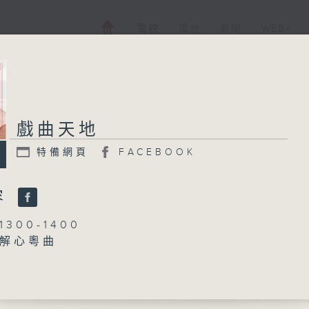
電視
電台
新聞
WEB+
戲曲天地
特備網頁
FACEBOOK
容
300-1400
解心粵曲
林瑋婷
塵之盼兒智賺」
、譚玉真、關國華 主唱