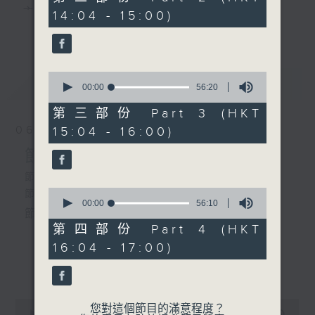
2.「文成公主雪中情」
minutes,
主 持 ： 何偉凌、梁之潔、林瑋婷、陳禧瑜、龍玉聲、
14:04 - 15:00)
20
由 梁漢威、蔣文端 主唱
更多...
seconds
黎曉君、藍煒婷、吳立熙
3.「 胡二賣仔」
0
最新
《戲曲天地》以播放粵曲、粵劇為主，逢星期一、
LATEST
seconds
00:00
56:20
由 龍貫天 、南鳳 主唱
of
三、五，開放1872312點唱熱線，歡迎聽眾點播粵曲；
56
第三部份 Part 3 (HKT
minutes,
星期二及星期六的「金裝粵劇」則播放長篇粵劇，精
06/08/2026
15:04 - 16:00)
20
4.「 孝感動天」
seconds
挑細選各種版本播出，如紅伶的演出版、港台的珍藏
節目內容
由 新馬師曾、鄧碧雲 主
唱
及原裝正版等；同時亦製作多元化特輯，訪問梨園、
節目時間：1300-1500
0
節目名稱：粵曲會知音
曲藝及音樂界專業人士，邀請他們參與製作特備節目
seconds
00:00
56:10
節目主持：何偉凌、龍玉聲
of
及報導本港、國內及海外戲曲界的活動等等，式式俱
5.「 武家坡」
56
第四部份 Part 4 (HKT
minutes,
由 半日安、上海妹 主唱
備。此外，更提供聽眾與各大紅伶透過電話、現場接
16:04 - 17:00)
10
1. 「孝感動天」
seconds
更多...
觸及學習的機會，使各戲迷能親自體會紅伶做功的難
6.「 平貴試妻」
由 新馬師曾、鄧碧雲 主唱
度和提高欣賞水平。
由 梁耀安、黎佩儀主唱
0
您對這個節目的滿意程度？
seconds
00:00
2:47:00