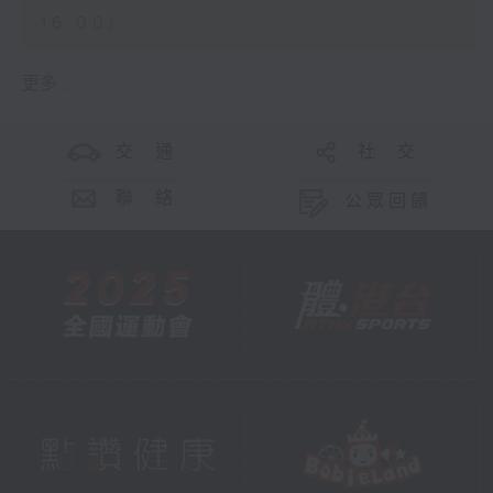
16:00)
更多 ...
交 通
社 交
聯 絡
公眾回饋