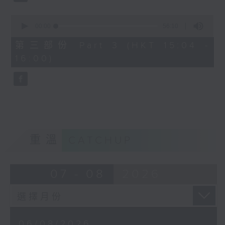
0
seconds
00:00
56:10
of
56
第三部份 Part 3 (HKT 15:04 -
minutes,
16:00)
10
seconds
重溫
CATCHUP
07 - 08
2026
06/08/2026