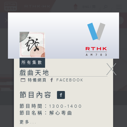
ENG
/
簡
×
全新 RTHK On The Go
取得
一手掌握 RTHK 電台、電視節目
X
所有集數
戲曲天地
特備網頁
FACEBOOK
節目內容
點播粵曲...
節目時間：1300-1400
節目名稱：解心粵曲
節目主持：林瑋婷
更多...