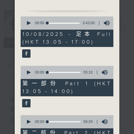
1.「救風塵之盼兒智賺」
由 文覺非、譚玉真、關國華
0
主唱
seconds
00:00
3:43:00
of
戲曲天地
電台直播
3
10/08/2025 - 足本 Full
hours,
(HKT 13:05 - 17:00)
43
特備網頁
FACEBOOK
2. 「玉梨魂」
所有集數
minutes,
由 林家聲 主唱
0
seconds
您喜歡這個節目嗎?
0
節目時間：1400-1700
seconds
00:00
55:10
of
節目名稱：粵曲會知音
55
簡介
GIST
第一部份 Part 1 (HKT
節目主持：林瑋婷
minutes,
13:05 - 14:00)
10
seconds
播 出 時 間 ：
1. 「榮歸會李仙」
星 期 一 至 六：下 午 一 時 至 四 時
由 任劍輝、冼劍麗 主唱
0
星 期 日：下 午 一 時 至 五 時
seconds
00:00
56:20
of
56
第二部份 Part 2 (HKT