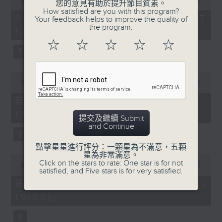
您的意見有助於提升節目質素。
7. 「 知音何處」
of
2.「柳毅奇緣」
How satisfied are you with this program?
2
06/08/2026 - 足本 Full (HKT
由 小明星 主唱
Your feedback helps to improve the quality of
hours,
由 蓋鳴暉、吳美英 主唱
the program.
13:05 - 16:00)
47
minutes,
☆
☆
☆
☆
☆
0
seconds
3.「槐蔭別」
0
由 龍貫天、李鳳 主唱
seconds
00:00
55:10
of
55
第一部份 Part 1 (HKT 13:05 -
minutes,
節目時間：1500-1600
14:00)
10
提交及繼續 Submit
seconds
節目名稱：兩代同場說戲台
and Continue
節目主持：何偉凌、龍玉聲
點擊星星進行評分：一顆星為不滿意，五顆
星為非常滿意。
0
Click on the stars to rate: One star is for not
seconds
00:00
56:19
satisfied, and Five stars is for very satisfied.
of
「無雙傳之渭橋哭別、倩女回生」
56
第二部份 Part 2 (HKT 14:04 -
minutes,
由 任劍輝、李寶瑩 主唱
15:00)
19
seconds