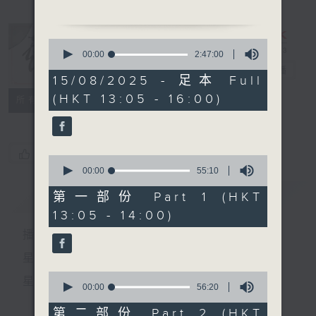
0
1. 「銷魂柳亂點觀音兵」
seconds
00:00
2:47:00
of
戲曲天地
電台直播
2
15/08/2025 - 足本 Full
由 張月兒、鄧碧雲、陳
hours,
(HKT 13:05 - 16:00)
47
特備網頁
FACEBOOK
良忠 主唱
所有集數
minutes,
0
seconds
2. 「梅花葬二喬」
您喜歡這個節目嗎?
0
由 盧筱萍 主唱
seconds
00:00
55:10
of
55
簡介
GIST
第一部份 Part 1 (HKT
minutes,
13:05 - 14:00)
10
節目時間：1400-1600
seconds
播 出 時 間 ：
節目名稱：鑼鼓響 想點就點
節目主持：梁之潔
星 期 一 至 六：下 午 一 時 至 四 時
聽眾熱線：1872312
0
星 期 日：下 午 一 時 至 五 時
seconds
00:00
56:20
of
56
第二部份 Part 2 (HKT