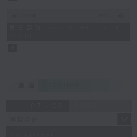
0
seconds
00:00
56:10
of
56
第三部份 Part 3 (HKT 15:04 -
minutes,
16:00)
10
seconds
重溫
CATCHUP
07 - 08
2026
08/08/2026