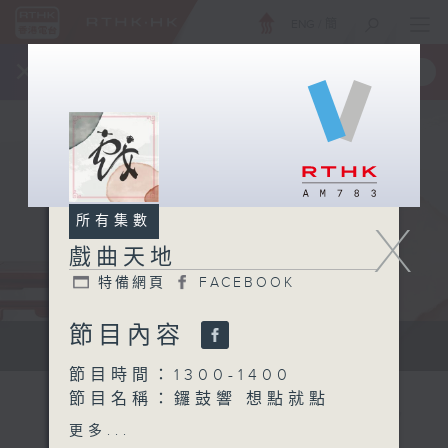
ENG
/
簡
×
全新 RTHK On The Go
取得
一手掌握 RTHK 電台、電視節目
所有集數
X
戲曲天地
特備網頁
FACEBOOK
節目內容
點播粵曲...
節目時間：1300-1400
節目名稱：鑼鼓響 想點就點
網上點唱
更多...
節目主持：梁之潔