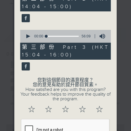
1. 「結髮恩情深似海」
minutes,
主 持 ： 何偉凌、梁之潔、林瑋婷、陳禧瑜、龍玉聲、
14:04 - 15:00)
20
由 麥炳榮 、鳳凰女
更多...
seconds
黎曉君、藍煒婷、吳立熙
主唱
0
最新
《戲曲天地》以播放粵曲、粵劇為主，逢星期一、
LATEST
seconds
00:00
56:09
2. 「傻仔洞房」
of
三、五，開放1872312點唱熱線，歡迎聽眾點播粵曲；
由 梁醒波、林少芬 主
56
第三部份 Part 3 (HKT
minutes,
唱
星期二及星期六的「金裝粵劇」則播放長篇粵劇，精
08/08/2026
15:04 - 16:00)
9
seconds
挑細選各種版本播出，如紅伶的演出版、港台的珍藏
節目內容
3. 「絕唱胡笳十八拍」
及原裝正版等；同時亦製作多元化特輯，訪問梨園、
節目時間：1300-1600
由 龍貫天、陳咏儀 主
您對這個節目的滿意程度？
節目名稱：金裝粵劇
曲藝及音樂界專業人士，邀請他們參與製作特備節目
您的意見有助於提升節目質素。
唱
節目主持：林瑋婷
How satisfied are you with this program?
及報導本港、國內及海外戲曲界的活動等等，式式俱
Your feedback helps to improve the quality of
「龍鳳爭掛帥(下)」
the program.
備。此外，更提供聽眾與各大紅伶透過電話、現場接
由 李龍、陳好逑、阮兆輝、陳嘉鳴、新劍
4. 「檳城艷」
☆
☆
☆
☆
☆
更多...
觸及學習的機會，使各戲迷能親自體會紅伶做功的難
郎、廖國森 主唱
由 黃千歲、芳艷芬 主
度和提高欣賞水平。
唱
粵曲:
0
seconds
00:00
2:47:00