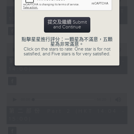
of
「六月雪」
2
08/08/2026 - 足本 Full (HKT
hours,
由 鍾雲山、崔妙芝、梅欣、郭少文 主唱
13:05 - 16:00)
47
提交及繼續 Submit
minutes,
and Continue
0
seconds
點擊星星進行評分：一顆星為不滿意，五顆
星為非常滿意。
0
Click on the stars to rate: One star is for not
seconds
00:00
55:10
satisfied, and Five stars is for very satisfied.
of
55
第一部份 Part 1 (HKT 13:05 -
minutes,
14:00)
10
seconds
0
seconds
00:00
56:20
of
56
第二部份 Part 2 (HKT 14:04 -
minutes,
15:00)
20
seconds