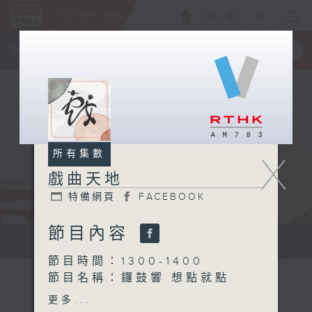
ENG
/
簡
×
全新 RTHK On The Go
取得
一手掌握 RTHK 電台、電視節目
所有集數
X
戲曲天地
特備網頁
FACEBOOK
節目內容
點播粵曲...
節目時間：1300-1400
節目名稱：鑼鼓響 想點就點
網上點唱
更多...
節目主持：梁之潔