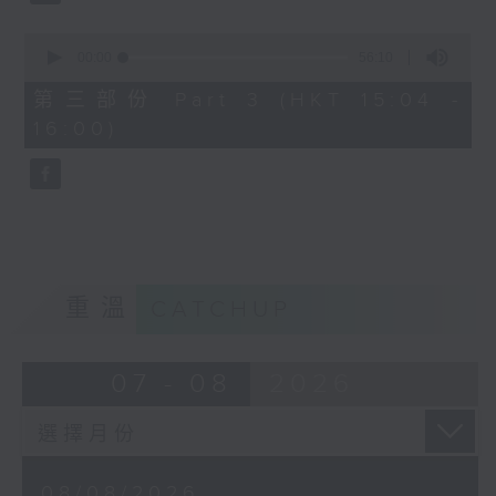
0
seconds
00:00
56:10
of
56
第三部份 Part 3 (HKT 15:04 -
minutes,
16:00)
10
seconds
重溫
CATCHUP
07 - 08
2026
08/08/2026