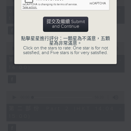
of
「六月雪」
2
08/08/2026 - 足本 Full (HKT
hours,
由 鍾雲山、崔妙芝、梅欣、郭少文 主唱
13:05 - 16:00)
47
提交及繼續 Submit
minutes,
and Continue
0
seconds
點擊星星進行評分：一顆星為不滿意，五顆
星為非常滿意。
0
Click on the stars to rate: One star is for not
seconds
00:00
55:10
satisfied, and Five stars is for very satisfied.
of
55
第一部份 Part 1 (HKT 13:05 -
minutes,
14:00)
10
seconds
0
seconds
00:00
56:20
of
56
第二部份 Part 2 (HKT 14:04 -
minutes,
15:00)
20
seconds