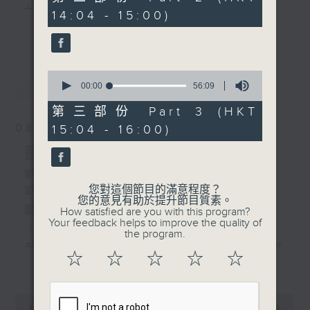
1. 「結髮恩情深似海」
minutes,
主 持 ： 何偉凌、梁之潔、林瑋婷、陳禧瑜、龍玉聲、
14:04 - 15:00)
20
由 麥炳榮 、鳳凰女
更多...
seconds
黎曉君、藍煒婷、吳立熙
主唱
0
最新
《戲曲天地》以播放粵曲、粵劇為主，逢星期一、
LATEST
seconds
00:00
56:09
2. 「傻仔洞房」
of
三、五，開放1872312點唱熱線，歡迎聽眾點播粵曲；
由 梁醒波、林少芬 主
56
第三部份 Part 3 (HKT
minutes,
唱
星期二及星期六的「金裝粵劇」則播放長篇粵劇，精
08/08/2026
15:04 - 16:00)
9
seconds
挑細選各種版本播出，如紅伶的演出版、港台的珍藏
節目內容
3. 「絕唱胡笳十八拍」
及原裝正版等；同時亦製作多元化特輯，訪問梨園、
節目時間：1300-1600
由 龍貫天、陳咏儀 主
您對這個節目的滿意程度？
節目名稱：金裝粵劇
曲藝及音樂界專業人士，邀請他們參與製作特備節目
您的意見有助於提升節目質素。
唱
節目主持：林瑋婷
How satisfied are you with this program?
及報導本港、國內及海外戲曲界的活動等等，式式俱
Your feedback helps to improve the quality of
「龍鳳爭掛帥(下)」
the program.
備。此外，更提供聽眾與各大紅伶透過電話、現場接
由 李龍、陳好逑、阮兆輝、陳嘉鳴、新劍
4. 「檳城艷」
☆
☆
☆
☆
☆
更多...
觸及學習的機會，使各戲迷能親自體會紅伶做功的難
郎、廖國森 主唱
由 黃千歲、芳艷芬 主
度和提高欣賞水平。
唱
粵曲:
0
seconds
00:00
2:47:00