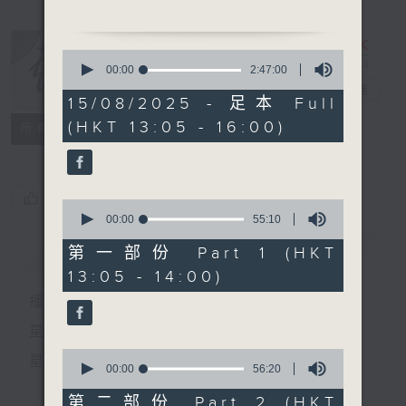
0
1. 「銷魂柳亂點觀音兵」
seconds
00:00
2:47:00
of
戲曲天地
電台直播
2
15/08/2025 - 足本 Full
由 張月兒、鄧碧雲、陳
hours,
(HKT 13:05 - 16:00)
47
特備網頁
FACEBOOK
良忠 主唱
所有集數
minutes,
0
seconds
2. 「梅花葬二喬」
您喜歡這個節目嗎?
0
由 盧筱萍 主唱
seconds
00:00
55:10
of
55
簡介
GIST
第一部份 Part 1 (HKT
minutes,
13:05 - 14:00)
10
節目時間：1400-1600
seconds
播 出 時 間 ：
節目名稱：鑼鼓響 想點就點
節目主持：梁之潔
星 期 一 至 六：下 午 一 時 至 四 時
聽眾熱線：1872312
0
星 期 日：下 午 一 時 至 五 時
seconds
00:00
56:20
of
56
第二部份 Part 2 (HKT