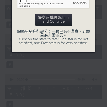
of
「六月雪」
2
08/08/2026 - 足本 Full (HKT
hours,
由 鍾雲山、崔妙芝、梅欣、郭少文 主唱
13:05 - 16:00)
47
提交及繼續 Submit
minutes,
and Continue
0
seconds
點擊星星進行評分：一顆星為不滿意，五顆
星為非常滿意。
0
Click on the stars to rate: One star is for not
seconds
00:00
55:10
satisfied, and Five stars is for very satisfied.
of
55
第一部份 Part 1 (HKT 13:05 -
minutes,
14:00)
10
seconds
0
seconds
00:00
56:20
of
56
第二部份 Part 2 (HKT 14:04 -
minutes,
15:00)
20
seconds