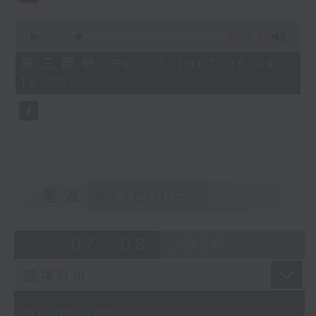
0
seconds
00:00
56:10
of
56
第三部份 Part 3 (HKT 15:04 -
minutes,
16:00)
10
seconds
重溫
CATCHUP
07 - 08
2026
08/08/2026