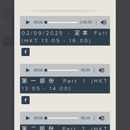
「孟母斷機教子」
0
由江平、伍木蘭、李錦昌、小
seconds
00:00
2:46:59
of
丹鳳、駱燕雲、檸檬 主唱
戲曲天地
電台直播
2
02/09/2025 - 足本 Full
hours,
(HKT 13:05 - 16:00)
46
特備網頁
FACEBOOK
所有集數
minutes,
59
seconds
您喜歡這個節目嗎?
0
seconds
00:00
55:00
of
55
簡介
GIST
第一部份 Part 1 (HKT
minutes,
13:05 - 14:00)
0
seconds
播 出 時 間 ：
星 期 一 至 六：下 午 一 時 至 四 時
0
星 期 日：下 午 一 時 至 五 時
seconds
00:00
56:10
of
56
第二部份 Part 2 (HKT