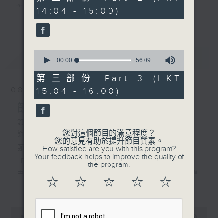
minutes,
主 持 ： 何偉凌、梁之潔、林瑋婷、陳禧瑜、龍玉聲、
14:04 - 15:00)
10
更多...
seconds
黎曉君、藍煒婷、吳立熙
0
最新
《戲曲天地》以播放粵曲、粵劇為主，逢星期一、
LATEST
seconds
00:00
56:09
of
三、五，開放1872312點唱熱線，歡迎聽眾點播粵曲；
56
第三部份 Part 3 (HKT
minutes,
星期二及星期六的「金裝粵劇」則播放長篇粵劇，精
08/08/2026
15:04 - 16:00)
9
seconds
挑細選各種版本播出，如紅伶的演出版、港台的珍藏
節目內容
及原裝正版等；同時亦製作多元化特輯，訪問梨園、
節目時間：1300-1600
您對這個節目的滿意程度？
節目名稱：金裝粵劇
曲藝及音樂界專業人士，邀請他們參與製作特備節目
您的意見有助於提升節目質素。
節目主持：林瑋婷
How satisfied are you with this program?
及報導本港、國內及海外戲曲界的活動等等，式式俱
Your feedback helps to improve the quality of
「龍鳳爭掛帥(下)」
the program.
備。此外，更提供聽眾與各大紅伶透過電話、現場接
由 李龍、陳好逑、阮兆輝、陳嘉鳴、新劍
☆
☆
☆
☆
☆
更多...
觸及學習的機會，使各戲迷能親自體會紅伶做功的難
郎、廖國森 主唱
度和提高欣賞水平。
粵曲:
0
seconds
00:00
2:47:00