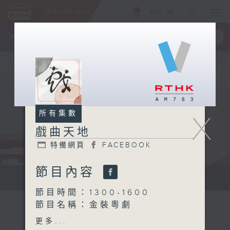
ENG
/
簡
×
全新 RTHK On The Go
取得
一手掌握 RTHK 電台、電視節目
所有集數
X
戲曲天地
特備網頁
FACEBOOK
節目內容
點播粵曲...
節目時間：1300-1600
節目名稱：金裝粵劇
節目主持：黎曉君、陳禧瑜
更多...