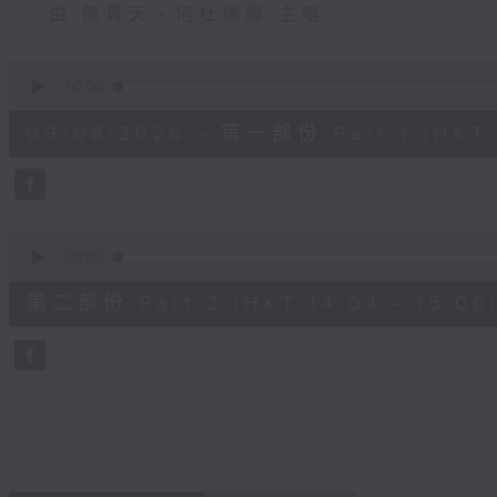
由 龍貫天、何杜瑞卿 主唱
0
seconds
00:00
of
55
09/08/2026 - 第一部份 Part 1 (HKT 1
minutes,
0
seconds
Volume
90%
0
seconds
00:00
of
56
第二部份 Part 2 (HKT 14:04 - 15:00
minutes,
0
seconds
Volume
90%