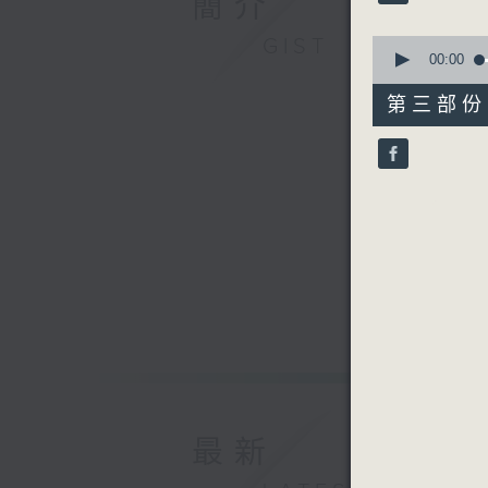
簡介
90%
0
GIST
seconds
00:00
of
56
第三部份 P
minutes,
9
seconds
90%
最新