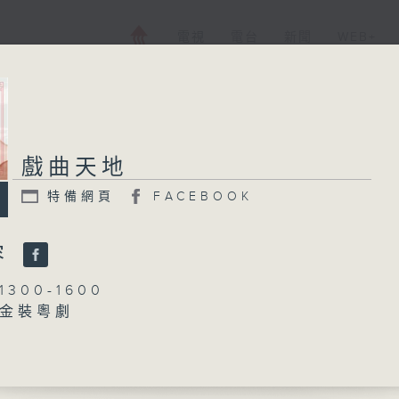
電視
電台
新聞
WEB+
戲曲天地
特備網頁
FACEBOOK
容
300-1600
金裝粵劇
黎曉君、陳禧瑜
教子」