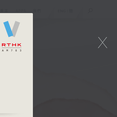
重溫
APPS
我們
ENG
/
簡
X