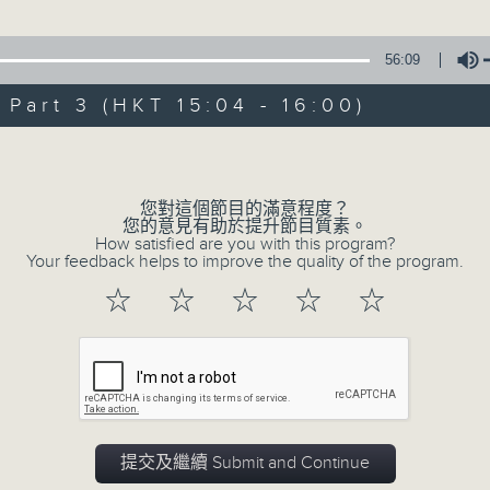
星 期 日：下 午 一 時 至 五 時
56:09
主 持 ： 何偉凌、梁之潔、林瑋婷、陳禧瑜、龍玉聲、黎曉
art 3 (HKT 15:04 - 16:00)
《戲曲天地》以播放粵曲、粵劇為主，逢星期一、三、五，開放
Volume
星期六的「金裝粵劇」則播放長篇粵劇，精挑細選各種版本
同時亦製作多元化特輯，訪問梨園、曲藝及音樂界專業人士
您對這個節目的滿意程度？
外戲曲界的活動等等，式式俱備。此外，更提供聽眾與各大
您的意見有助於提升節目質素。
How satisfied are you with this program?
親自體會紅伶做功的難度和提高欣賞水平。
Your feedback helps to improve the quality of the program.
☆
☆
☆
☆
☆
09/08/2026
節目內容
提交及繼續 Submit and Continue
節目時間：1300-1400