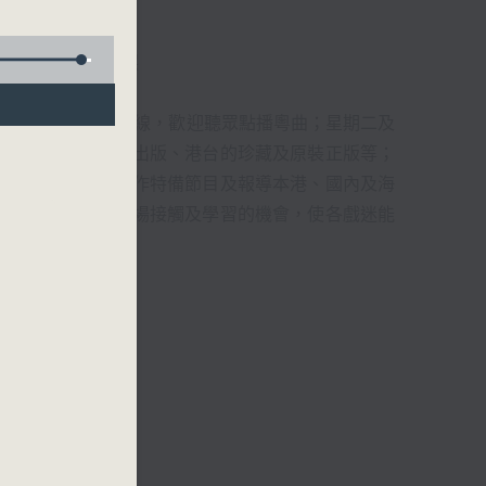
君、藍煒婷、吳立熙
1872312點唱熱線，歡迎聽眾點播粵曲；星期二及
播出，如紅伶的演出版、港台的珍藏及原裝正版等；
，邀請他們參與製作特備節目及報導本港、國內及海
紅伶透過電話、現場接觸及學習的機會，使各戲迷能