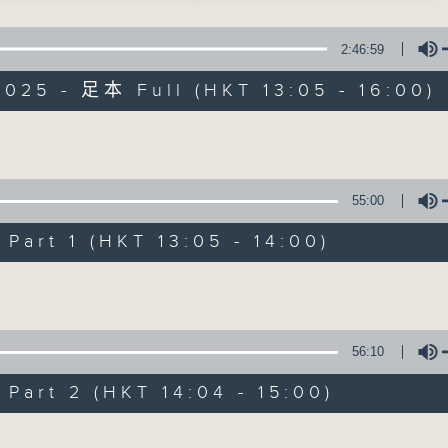
木蘭、李錦昌、小丹鳳、駱燕雲、檸檬 主唱
點播粵曲 ; 訪問梨園、曲藝及音樂界專業人士。
2:46:59
025 - 足本 Full (HKT 13:05 - 16:00)
Volume
戲曲天地
55:00
特備網頁
FACEBOOK
art 1 (HKT 13:05 - 14:00)
所有集數
Volume
您喜歡這個節目嗎?
56:10
art 2 (HKT 14:04 - 15:00)
播 出 時 間 ：
星 期 一 至 六：下 午 一 時 至 四 時
Volume