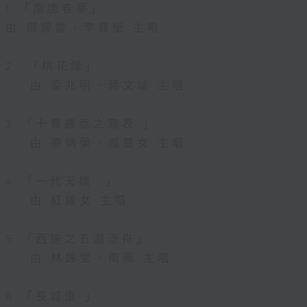
1.「南唐春夢」
由 鄧碧雲、李寶瑩 主唱
2. 「桃花緣」
由 梁兆明、蔣文端 主唱
3.「十奏嚴嵩之寫表 」
由 麥炳榮、鳳凰女 主唱
4.「一代天嬌 」
由 紅線女 主唱
5.「西施之五湖泛舟」
由 林錦堂、南鳳 主唱
6.「長城恨 」