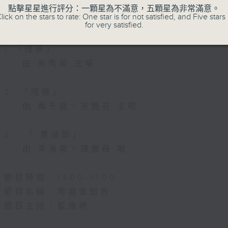
節目名稱：解心粵曲
點擊星星進行評分：一顆星為不滿意，五顆星為非常滿意。
lick on the stars to rate: One star is for not satisfied, and Five stars 
節目主持：藍煒婷
for very satisfied.
1.「殘夢」
由 朱秀英 主唱
2. 「唔嫁」
由 黃千歲、芳艷芬 主唱
3. 「 賣油郎」
由 李海泉、陳露薇 唱
節目時間：1400-1700
節目名稱：粵曲會知音
節目主持：藍煒婷