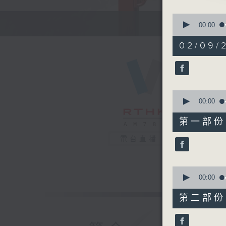
由江平、伍
0
seconds
00:00
of
2
02/09/2
hours,
46
minutes,
59
seconds
90%
0
seconds
00:00
of
55
第一部份 P
minutes,
0
電台直播
seconds
90%
0
seconds
00:00
of
56
第二部份 P
minutes,
10
seconds