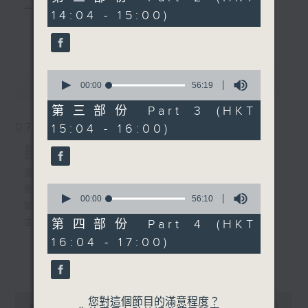
minutes,
主 持 ： 何偉凌、梁之潔、林瑋婷、陳禧瑜、龍玉聲、
14:04 - 15:00)
20
更多...
seconds
黎曉君、藍煒婷、吳立熙
3.「孟麗君喬裝診脈」
由 陳小漢、梁淑卿 主唱
0
最新
《戲曲天地》以播放粵曲、粵劇為主，逢星期一、
LATEST
seconds
00:00
56:19
of
三、五，開放1872312點唱熱線，歡迎聽眾點播粵曲；
56
第三部份 Part 3 (HKT
minutes,
4.「唐伯虎之追舟」
星期二及星期六的「金裝粵劇」則播放長篇粵劇，精
07/08/2026
15:04 - 16:00)
19
由 新任劍輝、盧筱萍主唱
seconds
挑細選各種版本播出，如紅伶的演出版、港台的珍藏
節目內容
及原裝正版等；同時亦製作多元化特輯，訪問梨園、
節目時間：1300-1330
0
節目名稱：名師出高徒
曲藝及音樂界專業人士，邀請他們參與製作特備節目
seconds
00:00
56:10
5.「生死恨」
節目主持：高潤鴻、藍煒婷
of
及報導本港、國內及海外戲曲界的活動等等，式式俱
由 阮兆輝、陳好逑 主唱
56
主題：月半殘時,二王初起
第四部份 Part 4 (HKT
minutes,
備。此外，更提供聽眾與各大紅伶透過電話、現場接
16:04 - 17:00)
10
seconds
更多...
觸及學習的機會，使各戲迷能親自體會紅伶做功的難
節目時間：1330-1400
度和提高欣賞水平。
節目名稱：鑼鼓新天地(重播)
0
您對這個節目的滿意程度？
節目主持：梁漢威
seconds
00:00
2:47:00