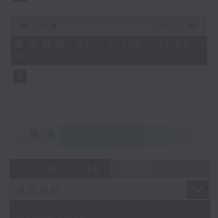
由 文千歲、鄧碧雲 主唱
0
seconds
00:00
56:10
of
56
第三部份 Part 3 (HKT 15:04 -
minutes,
節目時間：1500-1600
16:00)
10
seconds
節目名稱：梨園多聲道
節目主持：梁之潔、黎曉君
嘉賓：龍貫天
重溫
CATCHUP
07 - 08
2026
07/08/2026