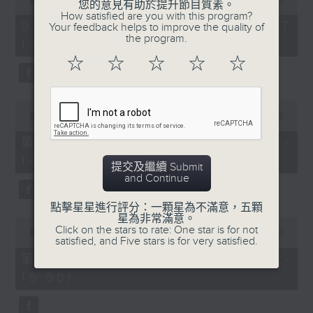
您的意見有助於提升節目質素。
of
How satisfied are you with this program?
2
07/08/2026 - 足本 Full (HKT
Your feedback helps to improve the quality of
hours,
the program.
13:05 - 16:00)
47
minutes,
☆
☆
☆
☆
☆
節目時間：1400-1600
0
seconds
節目名稱：鑼鼓響 想點就點
0
節目主持：梁之潔、黎曉君
seconds
00:00
55:10
of
聽眾熱線：1872312
55
第一部份 Part 1 (HKT 13:05 -
minutes,
14:00)
10
提交及繼續 Submit
seconds
and Continue
1.「春滿人間喜滿堂(上)」
點擊星星進行評分：一顆星為不滿意，五顆
星為非常滿意。
0
由 何非凡、芳艷芬 主唱
Click on the stars to rate: One star is for not
seconds
00:00
56:19
satisfied, and Five stars is for very satisfied.
of
56
第二部份 Part 2 (HKT 14:04 -
minutes,
15:00)
19
seconds
2.「洛水神仙之私會」