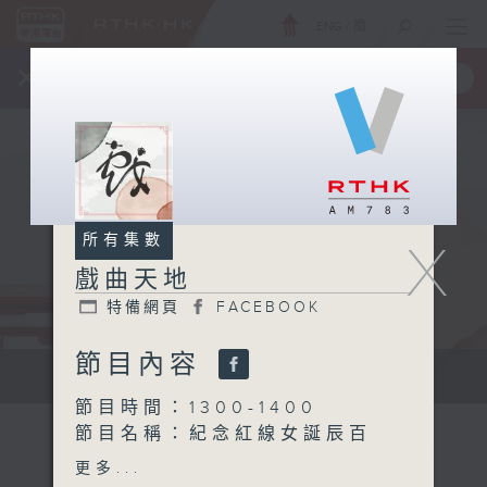
ENG
/
簡
×
全新 RTHK On The Go
取得
一手掌握 RTHK 電台、電視節目
所有集數
X
戲曲天地
特備網頁
FACEBOOK
節目內容
點播粵曲...
節目時間：1300-1400
節目名稱：紀念紅線女誕辰百
周年特輯 - 百載相思記紅豆
更多...
節目主持：梁之潔、歐翊豪