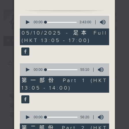
主題：傳承培育--南國紅豆
嘉賓：歐凱明、郭鳳女、蘇春
0
梅
seconds
00:00
3:43:00
of
戲曲天地
電台直播
3
05/10/2025 - 足本 Full
hours,
(HKT 13:05 - 17:00)
43
特備網頁
FACEBOOK
節目時間：1400-1600
所有集數
minutes,
節目名稱：粵曲會知音
0
seconds
節目主持：藍煒婷
您喜歡這個節目嗎?
0
seconds
00:00
55:10
of
55
簡介
GIST
第一部份 Part 1 (HKT
1.「 關公月下釋貂 」
minutes,
13:05 - 14:00)
10
由 新馬師曾、崔妙芝 主
seconds
播 出 時 間 ：
唱
星 期 一 至 六：下 午 一 時 至 四 時
0
星 期 日：下 午 一 時 至 五 時
2. 「十二欄桿十二釵」
seconds
00:00
56:20
of
由 文千歲、李寶瑩 主唱
56
第二部份 Part 2 (HKT