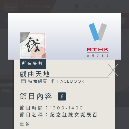
ENG
/
簡
×
全新 RTHK On The Go
取得
一手掌握 RTHK 電台、電視節目
X
所有集數
戲曲天地
特備網頁
FACEBOOK
節目內容
點播粵曲...
節目時間：1300-1400
節目名稱：紀念紅線女誕辰百
周年特輯 - 百載相思記紅豆
更多...
節目主持：梁之潔、歐翊豪