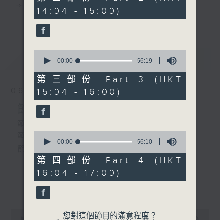
minutes,
主 持 ： 何偉凌、梁之潔、林瑋婷、陳禧瑜、龍玉聲、
14:04 - 15:00)
20
更多...
seconds
黎曉君、藍煒婷、吳立熙
3.「孟麗君喬裝診脈」
由 陳小漢、梁淑卿 主唱
0
最新
《戲曲天地》以播放粵曲、粵劇為主，逢星期一、
LATEST
seconds
00:00
56:19
of
三、五，開放1872312點唱熱線，歡迎聽眾點播粵曲；
56
第三部份 Part 3 (HKT
minutes,
4.「唐伯虎之追舟」
星期二及星期六的「金裝粵劇」則播放長篇粵劇，精
06/08/2026
15:04 - 16:00)
19
由 新任劍輝、盧筱萍主唱
seconds
挑細選各種版本播出，如紅伶的演出版、港台的珍藏
節目內容
及原裝正版等；同時亦製作多元化特輯，訪問梨園、
節目時間：1300-1500
0
節目名稱：粵曲會知音
曲藝及音樂界專業人士，邀請他們參與製作特備節目
seconds
00:00
56:10
5.「生死恨」
節目主持：何偉凌、龍玉聲
of
及報導本港、國內及海外戲曲界的活動等等，式式俱
由 阮兆輝、陳好逑 主唱
56
第四部份 Part 4 (HKT
minutes,
備。此外，更提供聽眾與各大紅伶透過電話、現場接
16:04 - 17:00)
10
1. 「孝感動天」
seconds
更多...
觸及學習的機會，使各戲迷能親自體會紅伶做功的難
由 新馬師曾、鄧碧雲 主唱
度和提高欣賞水平。
0
您對這個節目的滿意程度？
seconds
00:00
2:47:00