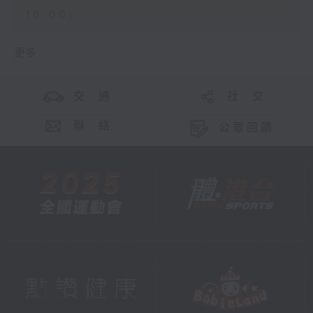
16:00)
更多 ...
交 通
社 交
聯 絡
公眾回饋