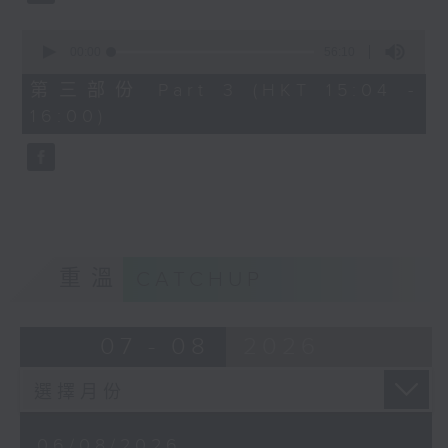
0
seconds
00:00
56:10
of
56
第三部份 Part 3 (HKT 15:04 -
minutes,
16:00)
10
seconds
重溫
CATCHUP
07 - 08
2026
06/08/2026