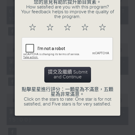
您的意見有助於提升節目質素。
of
2.「柳毅奇緣」
How satisfied are you with this program?
2
06/08/2026 - 足本 Full (HKT
Your feedback helps to improve the quality of
hours,
由 蓋鳴暉、吳美英 主唱
the program.
13:05 - 16:00)
47
minutes,
☆
☆
☆
☆
☆
0
seconds
3.「槐蔭別」
0
由 龍貫天、李鳳 主唱
seconds
00:00
55:10
of
55
第一部份 Part 1 (HKT 13:05 -
minutes,
節目時間：1500-1600
14:00)
10
提交及繼續 Submit
seconds
節目名稱：兩代同場說戲台
and Continue
節目主持：何偉凌、龍玉聲
點擊星星進行評分：一顆星為不滿意，五顆
星為非常滿意。
0
Click on the stars to rate: One star is for not
seconds
00:00
56:19
satisfied, and Five stars is for very satisfied.
of
「無雙傳之渭橋哭別、倩女回生」
56
第二部份 Part 2 (HKT 14:04 -
minutes,
由 任劍輝、李寶瑩 主唱
15:00)
19
seconds