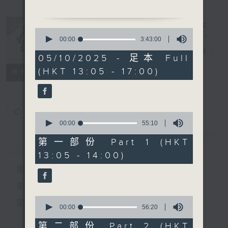
主題：傳承培育--南國紅豆
嘉賓：歐凱明、郭鳳女、蘇春
0
梅
seconds
00:00
3:43:00
of
戲曲天地
電台直播
3
05/10/2025 - 足本 Full
hours,
(HKT 13:05 - 17:00)
43
特備網頁
FACEBOOK
節目時間：1400-1600
所有集數
minutes,
節目名稱：粵曲會知音
0
seconds
節目主持：藍煒婷
您喜歡這個節目嗎?
0
seconds
00:00
55:10
of
55
簡介
GIST
第一部份 Part 1 (HKT
1.「 關公月下釋貂 」
minutes,
13:05 - 14:00)
10
由 新馬師曾、崔妙芝 主
seconds
播 出 時 間 ：
唱
星 期 一 至 六：下 午 一 時 至 四 時
0
星 期 日：下 午 一 時 至 五 時
2. 「十二欄桿十二釵」
seconds
00:00
56:20
of
由 文千歲、李寶瑩 主唱
56
第二部份 Part 2 (HKT