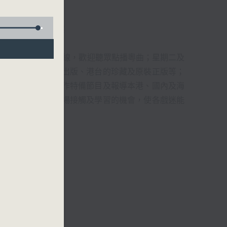
君、藍煒婷、吳立熙
1872312點唱熱線，歡迎聽眾點播粵曲；星期二及
播出，如紅伶的演出版、港台的珍藏及原裝正版等；
，邀請他們參與製作特備節目及報導本港、國內及海
紅伶透過電話、現場接觸及學習的機會，使各戲迷能