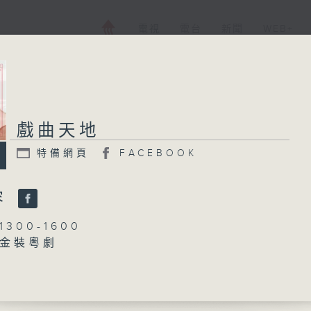
電視
電台
新聞
WEB+
戲曲天地
特備網頁
FACEBOOK
容
300-1600
金裝粵劇
陳禧瑜