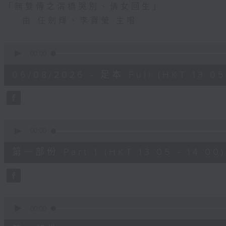
「無雙傳之渭橋哭別、倩女回生」
由 任劍輝、李寶瑩 主唱
0
seconds
00:00
of
2
06/08/2026 - 足本 Full (HKT 13:05 
hours,
47
minutes,
0
seconds
Volume
90%
0
seconds
00:00
of
55
第一部份 Part 1 (HKT 13:05 - 14:00)
minutes,
10
seconds
Volume
90%
0
seconds
00:00
of
56