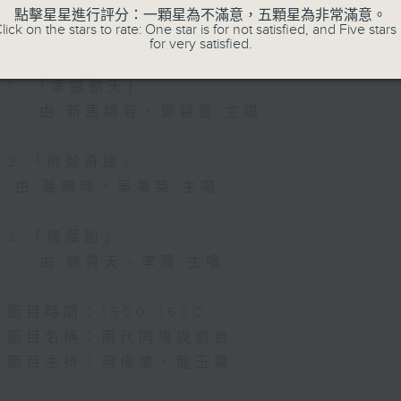
節目名稱：粵曲會知音
點擊星星進行評分：一顆星為不滿意，五顆星為非常滿意。
lick on the stars to rate: One star is for not satisfied, and Five stars 
節目主持：何偉凌、龍玉聲
for very satisfied.
1. 「孝感動天」
由 新馬師曾、鄧碧雲 主唱
2.「柳毅奇緣」
由 蓋鳴暉、吳美英 主唱
3.「槐蔭別」
由 龍貫天、李鳳 主唱
節目時間：1500-1600
節目名稱：兩代同場說戲台
節目主持：何偉凌、龍玉聲