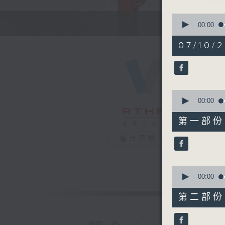
0
「三娘汲
seconds
00:00
of
由 郭少文
2
07/10/2
城 主唱
hours,
46
minutes,
59
seconds
90%
0
seconds
00:00
粵曲:
of
55
「文君嘆
第一部份 P
minutes,
由 鄭幗寶
10
電台直播
seconds
90%
0
seconds
00:00
of
56
第二部份 P
minutes,
19
seconds