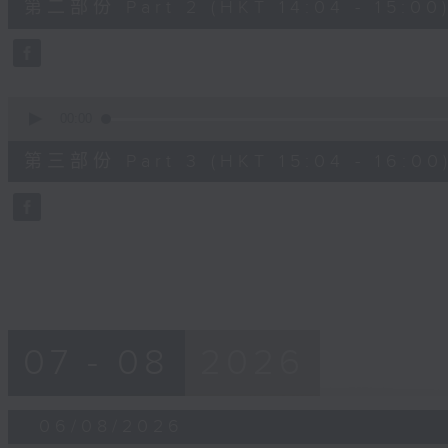
第二部份 Part 2 (HKT 14:04 - 15:00
minutes,
19
seconds
Volume
90%
0
seconds
00:00
of
56
第三部份 Part 3 (HKT 15:04 - 16:00
minutes,
10
seconds
Volume
90%
07 - 08
2026
06/08/2026