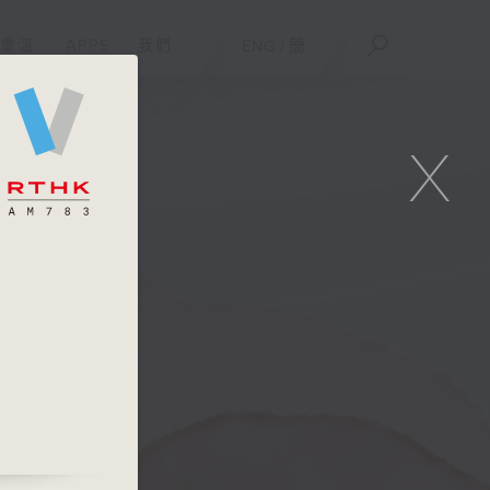
重溫
APPS
我們
ENG
/
簡
X