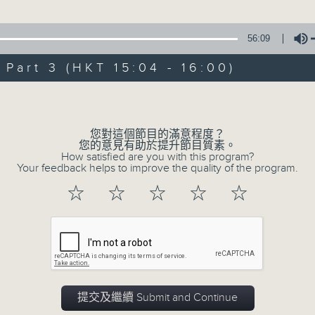
星 期 日：下 午 一 時 至 五 時
56:09
主 持 ： 何偉凌、梁之潔、林瑋婷、陳禧瑜、龍玉聲、黎曉
art 3 (HKT 15:04 - 16:00)
《戲曲天地》以播放粵曲、粵劇為主，逢星期一、三、五，開放
Volume
星期六的「金裝粵劇」則播放長篇粵劇，精挑細選各種版本
同時亦製作多元化特輯，訪問梨園、曲藝及音樂界專業人士
您對這個節目的滿意程度？
外戲曲界的活動等等，式式俱備。此外，更提供聽眾與各大
您的意見有助於提升節目質素。
How satisfied are you with this program?
親自體會紅伶做功的難度和提高欣賞水平。
Your feedback helps to improve the quality of the program.
☆
☆
☆
☆
☆
06/08/2026
節目內容
提交及繼續 Submit and Continue
節目時間：1300-1500