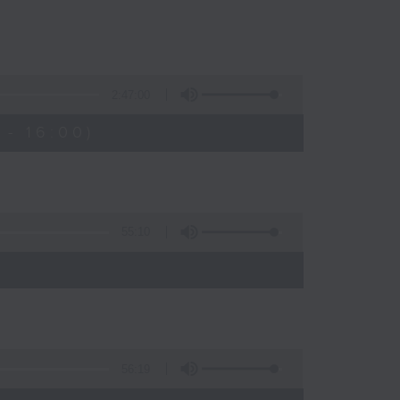
2:47:00
- 16:00)
55:10
56:19