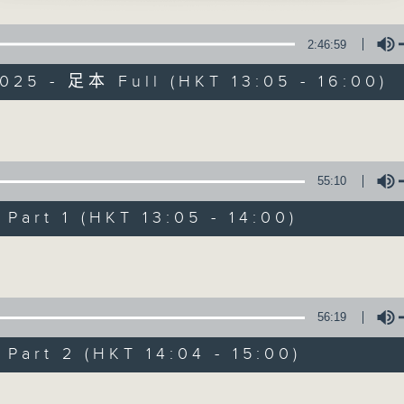
水 」
點播粵曲 ; 訪問梨園、曲藝及音樂界專業人士。
2:46:59
、冼劍麗、李錦昌、李燕萍、梁劍峰、楚倩雲、
025 - 足本 Full (HKT 13:05 - 16:00)
Volume
戲曲天地
55:10
月 」
特備網頁
FACEBOOK
art 1 (HKT 13:05 - 14:00)
所有集數
主唱
Volume
您喜歡這個節目嗎?
56:19
art 2 (HKT 14:04 - 15:00)
播 出 時 間 ：
星 期 一 至 六：下 午 一 時 至 四 時
Volume