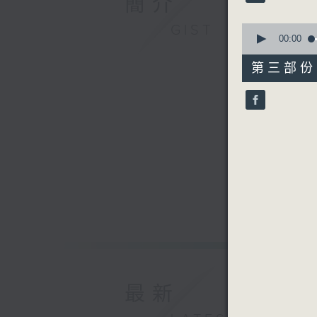
簡介
90%
0
GIST
seconds
00:00
of
56
第三部份 P
minutes,
9
seconds
90%
最新