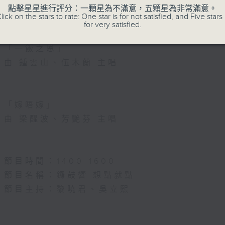
節目名稱：粵曲會知音
點擊星星進行評分：一顆星為不滿意，五顆星為非常滿意。
lick on the stars to rate: One star is for not satisfied, and Five stars 
節目主持：黎曉君、吳立熙
for very satisfied.
「一飯之恩」
由 鍾雲山、伍木蘭 主唱
「嫁唔嫁」
由 梁醒波、芳艷芬 主唱
節目時間：1400-1600
節目名稱：鑼鼓響 想點就點
節目主持：黎曉君、吳立熙