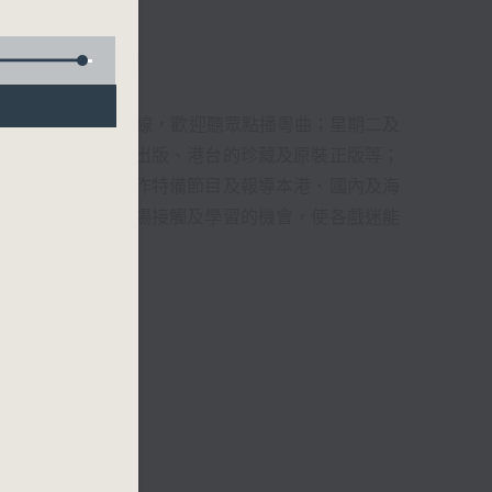
君、藍煒婷、吳立熙
1872312點唱熱線，歡迎聽眾點播粵曲；星期二及
播出，如紅伶的演出版、港台的珍藏及原裝正版等；
，邀請他們參與製作特備節目及報導本港、國內及海
紅伶透過電話、現場接觸及學習的機會，使各戲迷能