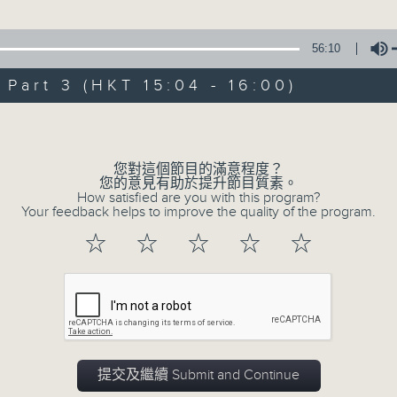
星 期 日：下 午 一 時 至 五 時
雪擁藍關馬不前」
56:10
主 持 ： 何偉凌、梁之潔、林瑋婷、陳禧瑜、龍玉聲、黎曉
、靚次伯、鄧碧雲、黃金愛 主唱
art 3 (HKT 15:04 - 16:00)
《戲曲天地》以播放粵曲、粵劇為主，逢星期一、三、五，開放
Volume
星期六的「金裝粵劇」則播放長篇粵劇，精挑細選各種版本
大少蝦」
同時亦製作多元化特輯，訪問梨園、曲藝及音樂界專業人士
波、李香琴 主唱
您對這個節目的滿意程度？
外戲曲界的活動等等，式式俱備。此外，更提供聽眾與各大
您的意見有助於提升節目質素。
How satisfied are you with this program?
親自體會紅伶做功的難度和提高欣賞水平。
Your feedback helps to improve the quality of the program.
清宮明月」
、南紅 主唱
☆
☆
☆
☆
☆
05/08/2026
節目內容
提交及繼續 Submit and Continue
節目時間：1300-1400