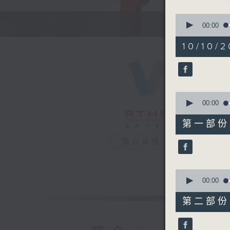
1. 「
0
由 任劍
seconds
00:00
of
2
10/10/2
hours,
47
2. 「唐
minutes,
由 吳仟峰
0
seconds
90%
0
seconds
00:00
of
55
第一部份 P
minutes,
節目時間：1
10
電台直播
seconds
節目名稱：
90%
節目主持：
聽眾熱線：1
0
seconds
00:00
of
56
第二部份 P
minutes,
1. 「
20
由 文千歲
seconds