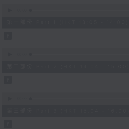
90%
0
seconds
00:00
of
55
第一部份 Part 1 (HKT 13:05 - 14:00)
minutes,
10
seconds
Volume
90%
0
seconds
00:00
of
56
第二部份 Part 2 (HKT 14:04 - 15:00
minutes,
19
seconds
Volume
90%
0
seconds
00:00
of
56
第三部份 Part 3 (HKT 15:04 - 16:00
minutes,
9
seconds
Volume
90%