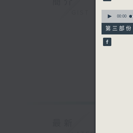
簡介
90%
0
GIST
2. 「
seconds
00:00
of
由 何非凡
56
第三部份 P
minutes,
10
seconds
3. 「
90%
由 梁醒
4. 「
由 陳寶珠
最新