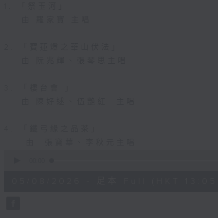
1. 「祭玉河」
由 羅家寶 主唱
2. 「寶蓮燈之華山伏法」
由 阮兆輝、張琴思主唱
3. 「樓台會 」
由 陳好逑、伍艷紅 主唱
4. 「鐵弓緣之品茶」
由 張寶華、李秋元主唱
0
seconds
00:00
of
2
05/08/2026 - 足本 Full (HKT 13:05 
hours,
46
minutes,
59
seconds
Volume