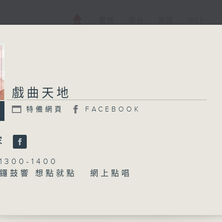
電視
電台
新聞
WEB+
戲曲天地
特備網頁
FACEBOOK
容
300-1400
鑼鼓響 想點就點 網上點唱
梁之潔、黎曉君