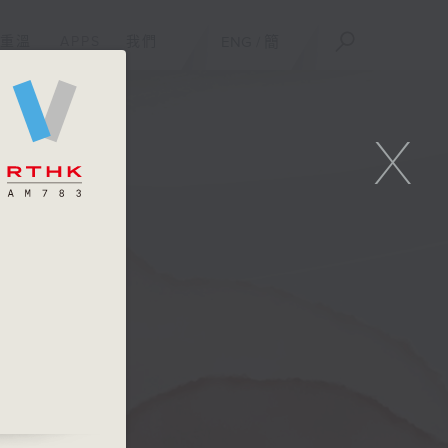
重溫
APPS
我們
ENG
/
簡
X