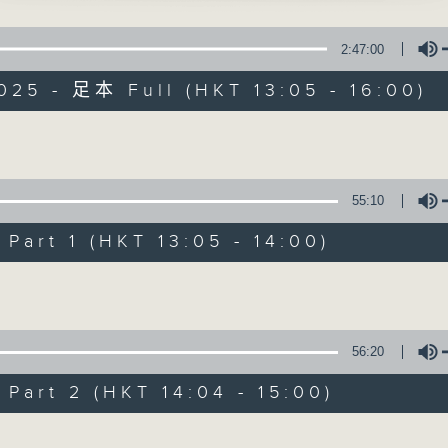
香銷十二美人樓」
輝、芳艷芬 主唱
點播粵曲 ; 訪問梨園、曲藝及音樂界專業人士。
2:47:00
025 - 足本 Full (HKT 13:05 - 16:00)
明皇與楊貴妃之楊梅爭寵」
、南鳳、陳嘉鳴 主唱
Volume
戲曲天地
55:10
特備網頁
FACEBOOK
art 1 (HKT 13:05 - 14:00)
所有集數
400-1600
Volume
鑼鼓響 想點就點
梁之潔、黎曉君
您喜歡這個節目嗎?
872312
56:20
art 2 (HKT 14:04 - 15:00)
播 出 時 間 ：
平貴別窰」
星 期 一 至 六：下 午 一 時 至 四 時
、尹飛燕 主唱
Volume