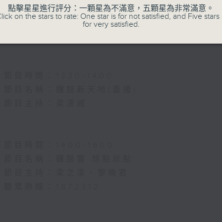
節目名稱：名師出高徒
點擊星星進行評分：一顆星為不滿意，五顆星為非常滿意。
lick on the stars to rate: One star is for not satisfied, and Five stars 
節目主持：高潤鴻、藍煒婷
for very satisfied.
主題：月半殘時,二王初起
節目時間：1330-1400
節目名稱：鑼鼓新天地(重播)
節目主持：梁漢威
節目時間：1400-1600
節目名稱：鑼鼓響 想點就點
節目主持：梁之潔、黎曉君
聽眾熱線：1872312