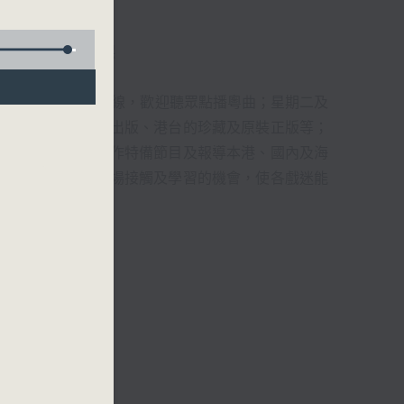
君、藍煒婷、吳立熙
1872312點唱熱線，歡迎聽眾點播粵曲；星期二及
播出，如紅伶的演出版、港台的珍藏及原裝正版等；
，邀請他們參與製作特備節目及報導本港、國內及海
紅伶透過電話、現場接觸及學習的機會，使各戲迷能