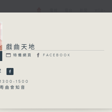
電視
電台
新聞
WEB+
戲曲天地
特備網頁
FACEBOOK
容
300-1500
粵曲會知音
何偉凌、龍玉聲
血寫春秋」