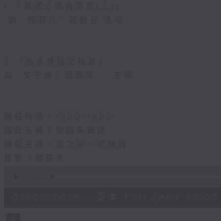
1.「春滿人間喜滿堂(上)」
由 何非凡、芳艷芬 主唱
2.「洛水神仙之私會」
由 文千歲、鄧碧雲 主唱
節目時間：1500-1600
節目名稱：梨園多聲道
節目主持：梁之潔、黎曉君
嘉賓：龍貫天
0
seconds
00:00
of
2
07/08/2026 - 足本 Full (HKT 13:05 
hours,
47
minutes,