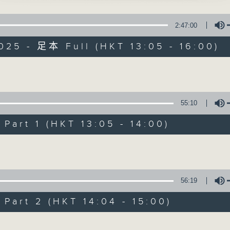
峰、尹飛燕主唱
點播粵曲 ; 訪問梨園、曲藝及音樂界專業人士。
2:47:00
君之情寄桃花扇」
025 - 足本 Full (HKT 13:05 - 16:00)
 主唱
寡婦之三鳳審夫」
Volume
雲主唱
戲曲天地
55:10
山伯與祝英台之十八相送」
聲、李寶瑩主唱
特備網頁
FACEBOOK
art 1 (HKT 13:05 - 14:00)
所有集數
Volume
500-1600
您喜歡這個節目嗎?
兩代同場說戲台
56:19
何偉凌、龍玉聲
art 2 (HKT 14:04 - 15:00)
播 出 時 間 ：
星 期 一 至 六：下 午 一 時 至 四 時
抗金兵之計議 - 選段」
Volume