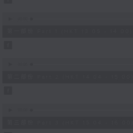
0
seconds
Volume
90%
0
seconds
00:00
of
55
第一部份 Part 1 (HKT 13:05 - 14:00)
minutes,
10
seconds
Volume
90%
0
seconds
00:00
of
56
第二部份 Part 2 (HKT 14:04 - 15:00
minutes,
19
seconds
Volume
90%
0
seconds
00:00
of
56
第三部份 Part 3 (HKT 15:04 - 16:00
minutes,
10