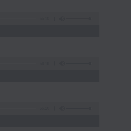
55:10
56:19
)
56:10
)