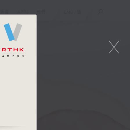
重溫
APPS
我們
ENG
/
簡
X