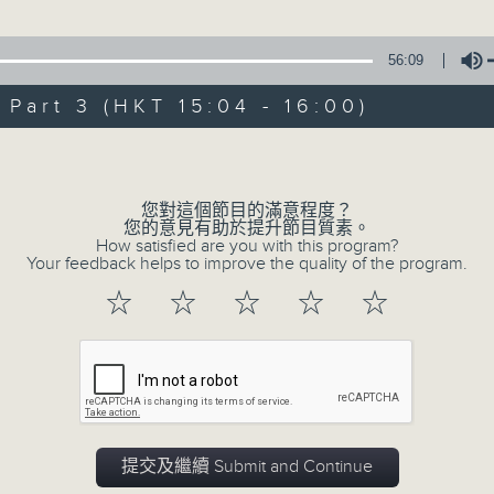
星 期 日：下 午 一 時 至 五 時
、王戈丹 主唱
56:09
主 持 ： 何偉凌、梁之潔、林瑋婷、陳禧瑜、龍玉聲、黎曉
art 3 (HKT 15:04 - 16:00)
《戲曲天地》以播放粵曲、粵劇為主，逢星期一、三、五，開放
Volume
星期六的「金裝粵劇」則播放長篇粵劇，精挑細選各種版本
同時亦製作多元化特輯，訪問梨園、曲藝及音樂界專業人士
您對這個節目的滿意程度？
外戲曲界的活動等等，式式俱備。此外，更提供聽眾與各大
您的意見有助於提升節目質素。
How satisfied are you with this program?
親自體會紅伶做功的難度和提高欣賞水平。
Your feedback helps to improve the quality of the program.
☆
☆
☆
☆
☆
07/08/2026
節目內容
提交及繼續 Submit and Continue
節目時間：1300-1330