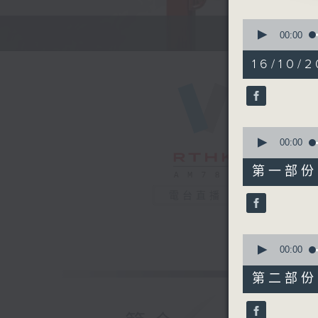
由 吳仟
0
seconds
00:00
of
2.「李香
2
16/10/2
由 蘇春梅
hours,
47
minutes,
3.「雄
0
seconds
由 鄧碧
90%
0
seconds
00:00
4.「梁
of
55
由 林家
第一部份 P
minutes,
10
電台直播
seconds
90%
節目時間：1
節目名稱：
0
seconds
00:00
節目主持：
of
56
第二部份 P
minutes,
19
「嫦娥奔月
seconds