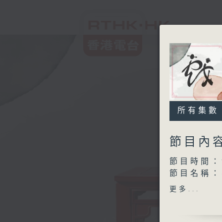
所有集數
節目內
節目時間：1
節目名稱：
節目主持：
更多...
1.「碧