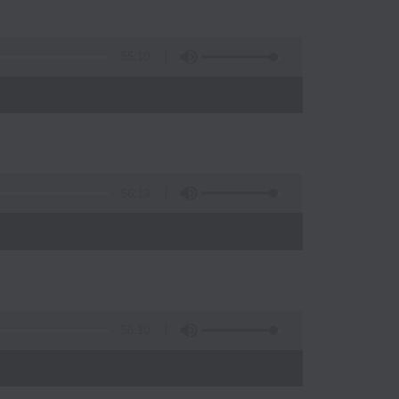
55:10
56:19
)
56:10
)