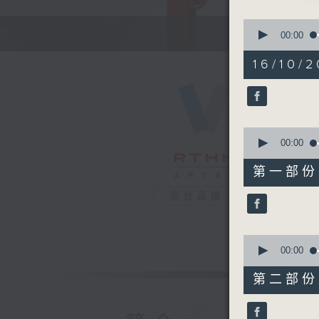
由 吳仟
0
seconds
00:00
of
2.「李香
2
16/10/2
由 蘇春梅
hours,
47
minutes,
3.「雄
0
seconds
由 鄧碧
90%
0
seconds
00:00
4.「梁
of
55
由 林家
第一部份 P
minutes,
10
電台直播
seconds
90%
節目時間：1
節目名稱：
0
seconds
00:00
節目主持：
of
56
第二部份 P
minutes,
19
「嫦娥奔月
seconds