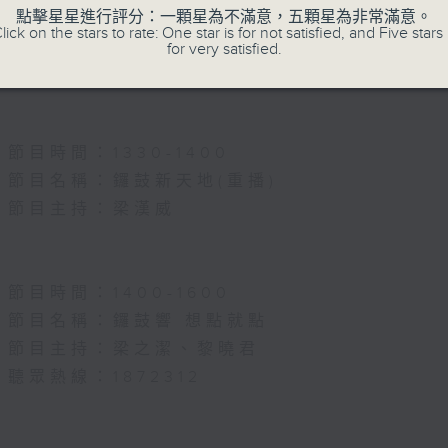
節目名稱：名師出高徒
點擊星星進行評分：一顆星為不滿意，五顆星為非常滿意。
lick on the stars to rate: One star is for not satisfied, and Five stars 
節目主持：高潤鴻、藍煒婷
for very satisfied.
主題：月半殘時,二王初起
節目時間：1330-1400
節目名稱：鑼鼓新天地(重播)
節目主持：梁漢威
節目時間：1400-1600
節目名稱：鑼鼓響 想點就點
節目主持：梁之潔、黎曉君
聽眾熱線：1872312