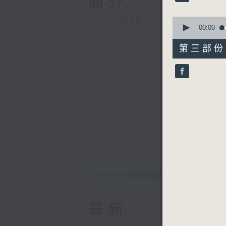
簡介
90%
由 白慶賢
0
GIST
seconds
00:00
of
56
第三部份 P
minutes,
9
seconds
90%
最新