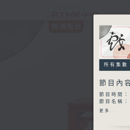
所有集數
節目內
節目時間：1
節目名稱：
節目主持：
更多...
1.「碧