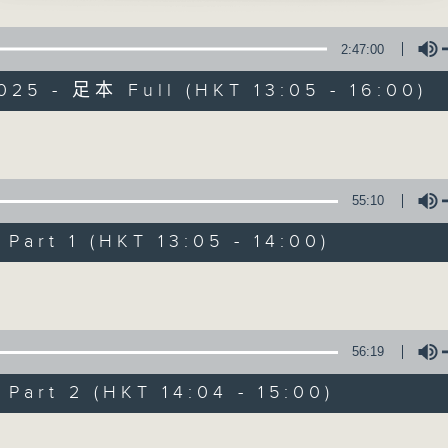
峰、尹飛燕主唱
點播粵曲 ; 訪問梨園、曲藝及音樂界專業人士。
2:47:00
君之情寄桃花扇」
025 - 足本 Full (HKT 13:05 - 16:00)
 主唱
寡婦之三鳳審夫」
Volume
雲主唱
戲曲天地
55:10
山伯與祝英台之十八相送」
聲、李寶瑩主唱
特備網頁
FACEBOOK
art 1 (HKT 13:05 - 14:00)
所有集數
Volume
500-1600
您喜歡這個節目嗎?
兩代同場說戲台
56:19
何偉凌、龍玉聲
art 2 (HKT 14:04 - 15:00)
播 出 時 間 ：
星 期 一 至 六：下 午 一 時 至 四 時
抗金兵之計議 - 選段」
Volume