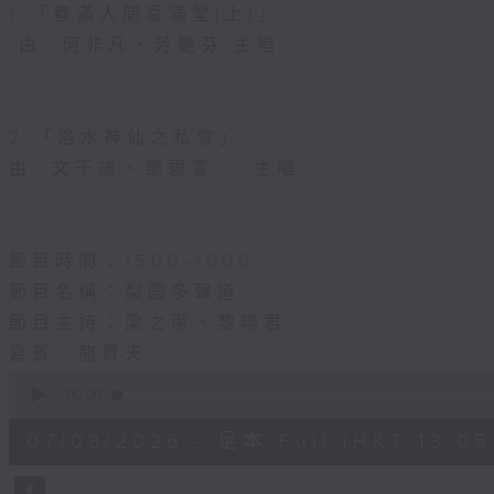
1.「春滿人間喜滿堂(上)」
由 何非凡、芳艷芬 主唱
2.「洛水神仙之私會」
由 文千歲、鄧碧雲 主唱
節目時間：1500-1600
節目名稱：梨園多聲道
節目主持：梁之潔、黎曉君
嘉賓：龍貫天
0
seconds
00:00
of
2
07/08/2026 - 足本 Full (HKT 13:05 
hours,
47
minutes,