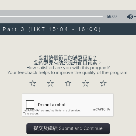
星 期 日：下 午 一 時 至 五 時
、王戈丹 主唱
56:09
主 持 ： 何偉凌、梁之潔、林瑋婷、陳禧瑜、龍玉聲、黎曉
art 3 (HKT 15:04 - 16:00)
《戲曲天地》以播放粵曲、粵劇為主，逢星期一、三、五，開放
Volume
星期六的「金裝粵劇」則播放長篇粵劇，精挑細選各種版本
同時亦製作多元化特輯，訪問梨園、曲藝及音樂界專業人士
您對這個節目的滿意程度？
外戲曲界的活動等等，式式俱備。此外，更提供聽眾與各大
您的意見有助於提升節目質素。
How satisfied are you with this program?
親自體會紅伶做功的難度和提高欣賞水平。
Your feedback helps to improve the quality of the program.
☆
☆
☆
☆
☆
07/08/2026
節目內容
提交及繼續 Submit and Continue
節目時間：1300-1330