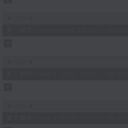
0
seconds
Volume
90%
0
seconds
00:00
of
55
第一部份 Part 1 (HKT 13:05 - 14:00)
minutes,
10
seconds
Volume
90%
0
seconds
00:00
of
56
第二部份 Part 2 (HKT 14:04 - 15:00
minutes,
19
seconds
Volume
90%
0
seconds
00:00
of
56
第三部份 Part 3 (HKT 15:04 - 16:00
minutes,
10