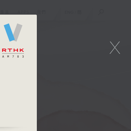
重溫
APPS
我們
ENG
/
簡
X