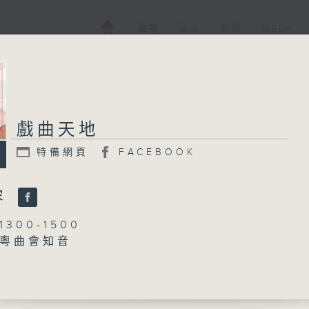
電視
電台
新聞
WEB+
戲曲天地
特備網頁
FACEBOOK
容
300-1500
粵曲會知音
何偉凌、龍玉聲
血寫春秋」