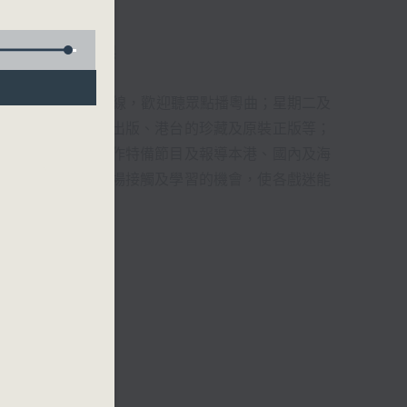
君、藍煒婷、吳立熙
1872312點唱熱線，歡迎聽眾點播粵曲；星期二及
播出，如紅伶的演出版、港台的珍藏及原裝正版等；
，邀請他們參與製作特備節目及報導本港、國內及海
紅伶透過電話、現場接觸及學習的機會，使各戲迷能