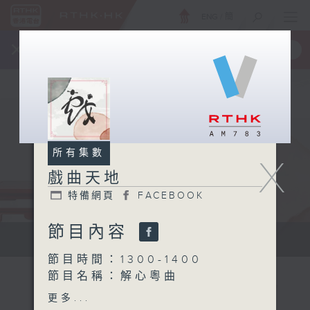
ENG
/
簡
×
全新 RTHK On The Go
取得
一手掌握 RTHK 電台、電視節目
所有集數
X
戲曲天地
特備網頁
FACEBOOK
節目內容
點播粵曲...
節目時間：1300-1400
節目名稱：解心粵曲
節目主持：藍煒婷
更多...