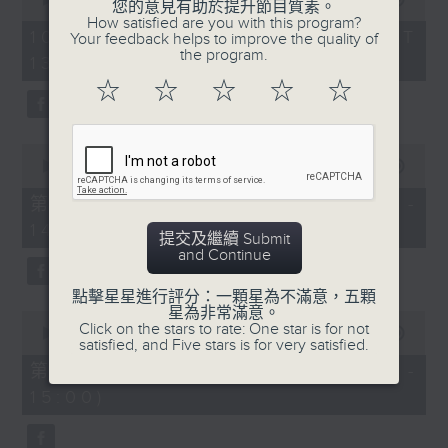
您的意見有助於提升節目質素。
of
節目時間：1335-1400
How satisfied are you with this program?
2
10/08/2026 - 足本 Full (HKT
Your feedback helps to improve the quality of
節目名稱：粵曲會知音
hours,
the program.
13:05 - 16:00)
節目時間：1600-1700
47
節目主持：梁之潔
minutes,
節目名稱：梨園一族
☆
☆
☆
☆
☆
0
節目主持：林瑋婷
seconds
「蘇小妹三難新郎」
嘉賓：衛駿輝、梁非同
由 陳笑風、李鳳 主唱
0
seconds
00:00
55:10
of
55
第一部份 Part 1 (HKT 13:05 -
節目時間：1400-1600
minutes,
14:00)
10
節目名稱：鑼鼓響 想點就點
提交及繼續 Submit
seconds
and Continue
節目主持：梁之潔
點擊星星進行評分：一顆星為不滿意，五顆
星為非常滿意。
1. 「游龍戲鳳」
0
Click on the stars to rate: One star is for not
seconds
00:00
56:20
由 任劍輝、紅線女 主唱
satisfied, and Five stars is for very satisfied.
of
56
第二部份 Part 2 (HKT 14:04 -
minutes,
15:00)
20
2. 「子見南子」
seconds
由 阮兆輝、鄧美玲 主唱