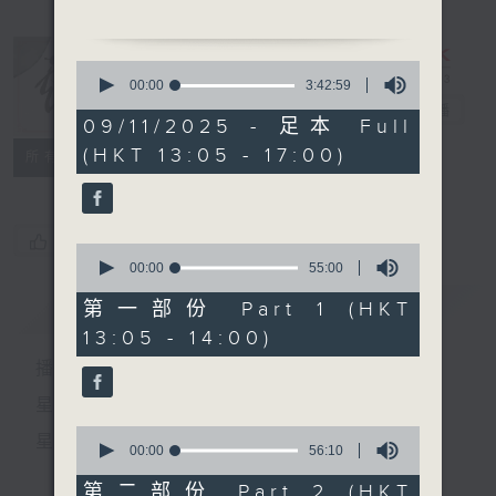
1.「搜書院之步月抒懷」
0
由 馬師曾主唱
seconds
00:00
3:42:59
of
戲曲天地
電台直播
3
09/11/2025 - 足本 Full
hours,
(HKT 13:05 - 17:00)
42
特備網頁
FACEBOOK
2. 「憔悴玉梨魂」
所有集數
minutes,
由 梁素琴 主唱
59
seconds
您喜歡這個節目嗎?
0
seconds
00:00
55:00
of
3.「何惠群嘆五更」
55
簡介
GIST
第一部份 Part 1 (HKT
由 潤心師娘主唱
minutes,
13:05 - 14:00)
0
seconds
播 出 時 間 ：
節目時間：1400-1600
節目名稱：粵曲會知音
星 期 一 至 六：下 午 一 時 至 四 時
節目主持：藍煒婷
0
星 期 日：下 午 一 時 至 五 時
seconds
00:00
56:10
of
56
第二部份 Part 2 (HKT