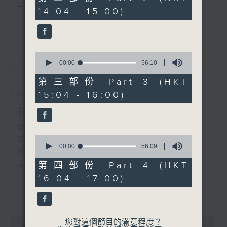
1.「唐宮秋怨」
minutes,
主 持 ： 何偉凌、梁之潔、林瑋婷、陳禧瑜、龍玉聲、
14:04 - 15:00)
10
由 新馬師曾、鍾麗蓉 主唱
更多...
seconds
黎曉君、藍煒婷、吳立熙
0
最新
《戲曲天地》以播放粵曲、粵劇為主，逢星期一、
LATEST
seconds
00:00
56:10
2. 「再世紅梅記之觀柳還
of
三、五，開放1872312點唱熱線，歡迎聽眾點播粵曲；
琴」
56
第三部份 Part 3 (HKT
minutes,
由 任劍輝、白雪仙主唱
星期二及星期六的「金裝粵劇」則播放長篇粵劇，精
10/08/2026
15:04 - 16:00)
10
seconds
挑細選各種版本播出，如紅伶的演出版、港台的珍藏
節目內容
及原裝正版等；同時亦製作多元化特輯，訪問梨園、
節目時間：1300-1335
3.「李後主之情殤」
0
節目名稱：吾知戲班講乜話
曲藝及音樂界專業人士，邀請他們參與製作特備節目
seconds
00:00
56:09
由 白慶賢、王戈丹 主唱
節目主持：黃可柔
of
及報導本港、國內及海外戲曲界的活動等等，式式俱
56
主題: 靶子(把子)
第四部份 Part 4 (HKT
minutes,
備。此外，更提供聽眾與各大紅伶透過電話、現場接
16:04 - 17:00)
9
seconds
更多...
觸及學習的機會，使各戲迷能親自體會紅伶做功的難
4.「挑燈送玉人」
「楊門女將之探谷」
度和提高欣賞水平。
由天涯、李寶瑩主唱
由 李寶瑩 主唱
0
您對這個節目的滿意程度？
seconds
00:00
2:47:00