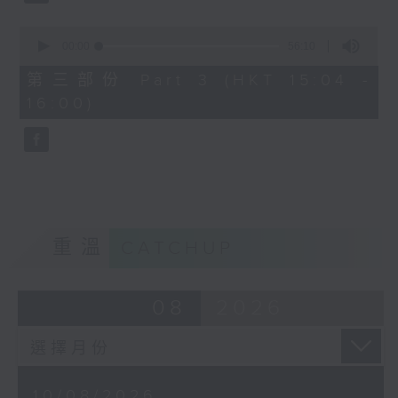
0
seconds
00:00
56:10
3. 「宋徽宗與李師師之詞禍」
of
56
由 林錦堂、謝曉瑩 主唱
第三部份 Part 3 (HKT 15:04 -
minutes,
16:00)
10
seconds
4. 「蝴蝶夫人」
由 劉善初、白鳳瑛 主唱
重溫
CATCHUP
08
2026
10/08/2026