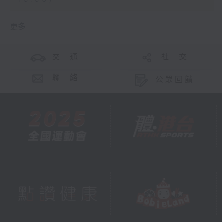
更多 ...
交 通
社 交
聯 絡
公眾回饋