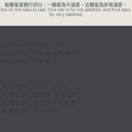
節目名稱：名師出高徒
點擊星星進行評分：一顆星為不滿意，五顆星為非常滿意。
lick on the stars to rate: One star is for not satisfied, and Five stars 
節目主持：高潤鴻、藍煒婷
for very satisfied.
主題：月半殘時,二王初起
節目時間：1330-1400
節目名稱：鑼鼓新天地(重播)
節目主持：梁漢威
節目時間：1400-1600
節目名稱：鑼鼓響 想點就點
節目主持：梁之潔、黎曉君
聽眾熱線：1872312