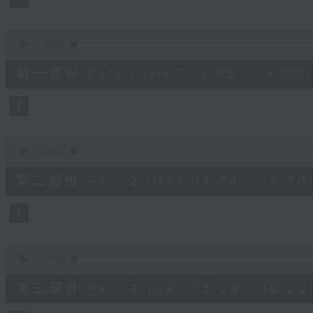
0
seconds
Volume
90%
0
seconds
00:00
of
55
第一部份 Part 1 (HKT 13:05 - 14:00)
minutes,
10
seconds
Volume
90%
0
seconds
00:00
of
56
第二部份 Part 2 (HKT 14:04 - 15:00
minutes,
19
seconds
Volume
90%
0
seconds
00:00
of
56
第三部份 Part 3 (HKT 15:04 - 16:00
minutes,
10