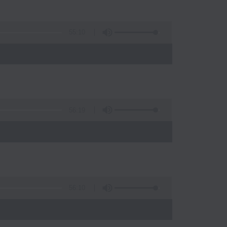
55:10
56:19
)
56:10
)