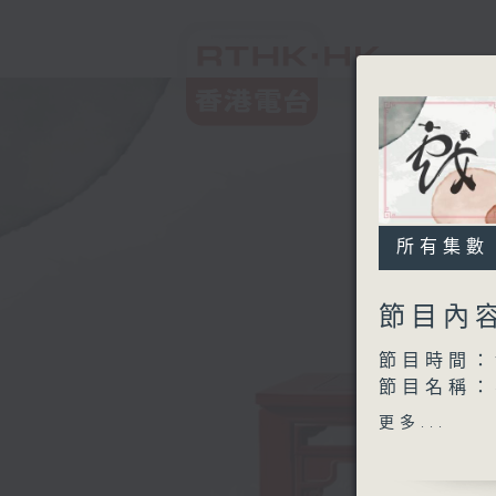
所有集數
節目內
節目時間：1
節目名稱：
節目主持：
更多...
1. 「
由 梁瑛