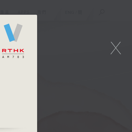
重溫
APPS
我們
ENG
/
簡
X