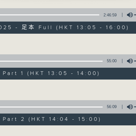
點播粵曲 ; 訪問梨園、曲藝及音樂界專業人士。
2:46:59
霧中花」
025 - 足本 Full (HKT 13:05 - 16:00)
芬 主唱
Volume
400-1600
戲曲天地
鑼鼓響 想點就點
55:00
阮德鏘、陳禧瑜
872312
特備網頁
FACEBOOK
art 1 (HKT 13:05 - 14:00)
所有集數
Volume
啼笑姻緣」
您喜歡這個節目嗎?
師曾 主唱
56:09
art 2 (HKT 14:04 - 15:00)
播 出 時 間 ：
釣魚郎」
星 期 一 至 六：下 午 一 時 至 四 時
醒波主唱
Volume