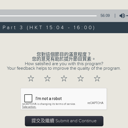
星 期 日：下 午 一 時 至 五 時
流夢」
56:09
主 持 ： 何偉凌、梁之潔、林瑋婷、陳禧瑜、龍玉聲、黎曉
明星主唱
art 3 (HKT 15:04 - 16:00)
《戲曲天地》以播放粵曲、粵劇為主，逢星期一、三、五，開放
Volume
星期六的「金裝粵劇」則播放長篇粵劇，精挑細選各種版本
新潮滿天神佛」
同時亦製作多元化特輯，訪問梨園、曲藝及音樂界專業人士
忠 主唱
您對這個節目的滿意程度？
外戲曲界的活動等等，式式俱備。此外，更提供聽眾與各大
您的意見有助於提升節目質素。
How satisfied are you with this program?
親自體會紅伶做功的難度和提高欣賞水平。
Your feedback helps to improve the quality of the program.
☆
☆
☆
☆
☆
07/08/2026
節目內容
提交及繼續 Submit and Continue
節目時間：1300-1330