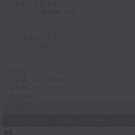
1.「春滿人間喜滿堂(上)」
由 何非凡、芳艷芬 主唱
2.「洛水神仙之私會」
由 文千歲、鄧碧雲 主唱
節目時間：1500-1600
節目名稱：梨園多聲道
節目主持：梁之潔、黎曉君
嘉賓：龍貫天
0
seconds
00:00
of
2
07/08/2026 - 足本 Full (HKT 13:05 
hours,
47
minutes,