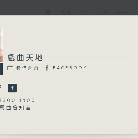
電視
電台
新聞
WEB+
戲曲天地
特備網頁
FACEBOOK
容
300-1400
粵曲會知音
阮德鏘、陳禧瑜
長念葬花人」
、白楊 主唱