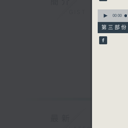
簡介
90%
0
GIST
3. 「風
seconds
00:00
of
由 小
56
第三部份 P
minutes,
9
seconds
4. 「
90%
由 陳良
最新