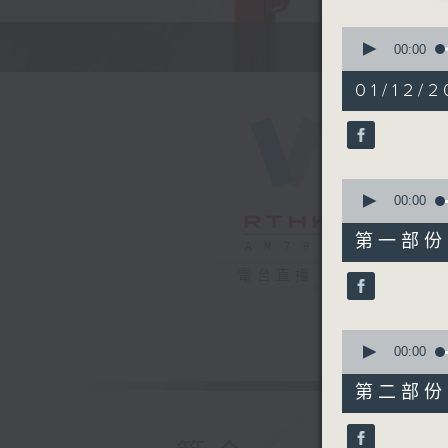
0
seconds
00:00
of
2. 「
2
01/12/2
由 芳艷
hours,
46
minutes,
59
seconds
節目時間：1
90%
0
節目名稱：
seconds
00:00
節目主持：
of
55
聽眾熱線：1
第一部份 P
minutes,
0
電台直播
seconds
90%
1. 「
由 新馬
0
seconds
00:00
of
56
第二部份 P
minutes,
2. 「
9
由 梁
seconds