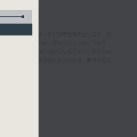
君、藍煒婷、吳立熙
1872312點唱熱線，歡迎聽眾點播粵曲；星期二及
播出，如紅伶的演出版、港台的珍藏及原裝正版等；
，邀請他們參與製作特備節目及報導本港、國內及海
紅伶透過電話、現場接觸及學習的機會，使各戲迷能