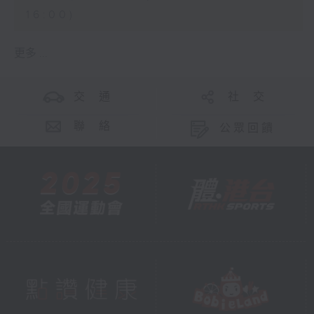
16:00)
更多 ...
交 通
社 交
聯 絡
公眾回饋