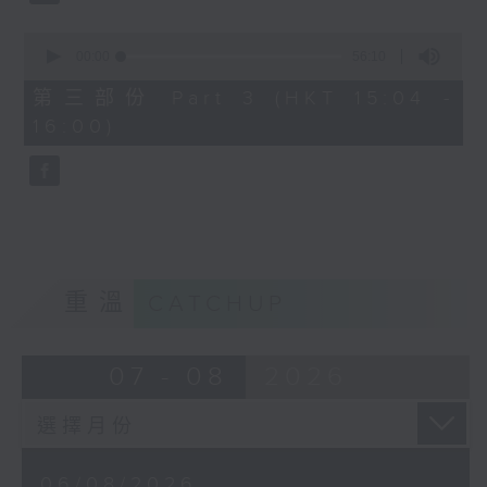
0
seconds
00:00
56:10
of
56
第三部份 Part 3 (HKT 15:04 -
minutes,
16:00)
10
seconds
重溫
CATCHUP
07 - 08
2026
06/08/2026