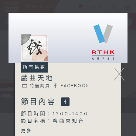
ENG
/
簡
×
全新 RTHK On The Go
取得
一手掌握 RTHK 電台、電視節目
X
所有集數
戲曲天地
特備網頁
FACEBOOK
節目內容
點播粵曲...
節目時間：1300-1400
節目名稱：粵曲會知音
節目主持：阮德鏘、陳禧瑜
更多...