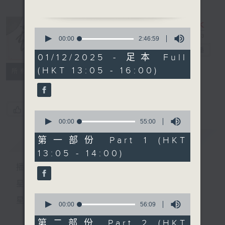
1. 「長念葬花人」
由 梁瑛、白楊 主唱
0
seconds
00:00
2:46:59
of
戲曲天地
電台直播
2
01/12/2025 - 足本 Full
2. 「霧中花」
hours,
(HKT 13:05 - 16:00)
46
特備網頁
FACEBOOK
由 芳艷芬 主唱
所有集數
minutes,
59
seconds
節目時間：1400-1600
您喜歡這個節目嗎?
0
節目名稱：鑼鼓響 想點就點
seconds
00:00
55:00
of
節目主持：阮德鏘、陳禧瑜
55
簡介
GIST
第一部份 Part 1 (HKT
聽眾熱線：1872312
minutes,
13:05 - 14:00)
0
seconds
播 出 時 間 ：
1. 「啼笑姻緣」
星 期 一 至 六：下 午 一 時 至 四 時
由 新馬師曾 主唱
0
星 期 日：下 午 一 時 至 五 時
seconds
00:00
56:09
of
56
第二部份 Part 2 (HKT