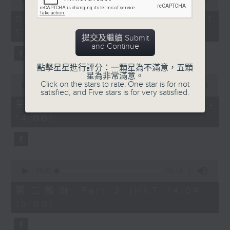
of
2.「柳毅奇緣」
2
06/08/2026 - 足本 Full (HKT
hours,
由 蓋鳴暉、吳美英 主唱
13:05 - 16:00)
47
提交及繼續 Submit
minutes,
and Continue
0
seconds
3.「槐蔭別」
點擊星星進行評分：一顆星為不滿意，五顆
星為非常滿意。
0
由 龍貫天、李鳳 主唱
Click on the stars to rate: One star is for not
seconds
00:00
55:10
satisfied, and Five stars is for very satisfied.
of
55
第一部份 Part 1 (HKT 13:05 -
minutes,
節目時間：1500-1600
14:00)
10
seconds
節目名稱：兩代同場說戲台
節目主持：何偉凌、龍玉聲
0
seconds
00:00
56:19
of
「無雙傳之渭橋哭別、倩女回生」
56
第二部份 Part 2 (HKT 14:04 -
minutes,
由 任劍輝、李寶瑩 主唱
15:00)
19
seconds