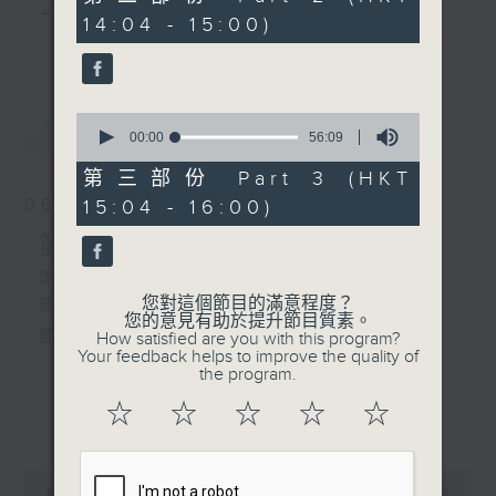
2. 「釣魚郎」
minutes,
主 持 ： 何偉凌、梁之潔、林瑋婷、陳禧瑜、龍玉聲、
14:04 - 15:00)
9
由 梁醒波主唱
更多...
seconds
黎曉君、藍煒婷、吳立熙
3. 「風流夢」
0
最新
《戲曲天地》以播放粵曲、粵劇為主，逢星期一、
LATEST
seconds
00:00
56:09
由 小明星主唱
of
三、五，開放1872312點唱熱線，歡迎聽眾點播粵曲；
56
第三部份 Part 3 (HKT
minutes,
星期二及星期六的「金裝粵劇」則播放長篇粵劇，精
06/08/2026
15:04 - 16:00)
9
4. 「新潮滿天神佛」
seconds
挑細選各種版本播出，如紅伶的演出版、港台的珍藏
節目內容
由 陳良忠 主唱
及原裝正版等；同時亦製作多元化特輯，訪問梨園、
節目時間：1300-1500
您對這個節目的滿意程度？
節目名稱：粵曲會知音
曲藝及音樂界專業人士，邀請他們參與製作特備節目
您的意見有助於提升節目質素。
節目主持：何偉凌、龍玉聲
How satisfied are you with this program?
及報導本港、國內及海外戲曲界的活動等等，式式俱
Your feedback helps to improve the quality of
the program.
備。此外，更提供聽眾與各大紅伶透過電話、現場接
1. 「孝感動天」
☆
☆
☆
☆
☆
更多...
觸及學習的機會，使各戲迷能親自體會紅伶做功的難
由 新馬師曾、鄧碧雲 主唱
度和提高欣賞水平。
0
seconds
00:00
2:47:00