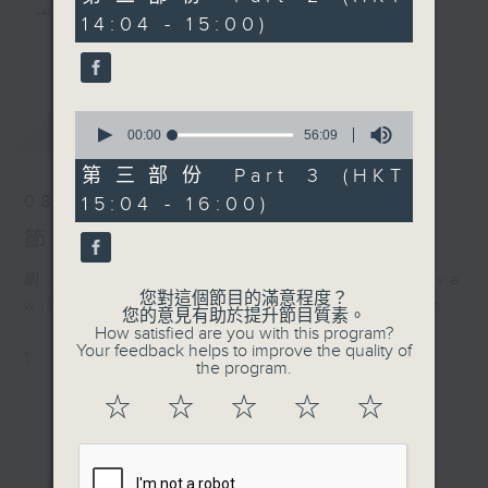
逑 主唱
minutes,
主 持 ： 何偉凌、梁之潔、林瑋婷、陳禧瑜、龍玉聲、
14:04 - 15:00)
20
更多...
seconds
黎曉君、藍煒婷、吳立熙
4. 「搭錯線」
由 馬師曾、紅線女 主唱
0
最新
《戲曲天地》以播放粵曲、粵劇為主，逢星期一、
LATEST
seconds
00:00
56:09
of
三、五，開放1872312點唱熱線，歡迎聽眾點播粵曲；
5. 「鴛鴦淚」
56
第三部份 Part 3 (HKT
minutes,
由 芳艷芬 主唱
星期二及星期六的「金裝粵劇」則播放長篇粵劇，精
08/08/2026
15:04 - 16:00)
9
seconds
挑細選各種版本播出，如紅伶的演出版、港台的珍藏
節目內容
及原裝正版等；同時亦製作多元化特輯，訪問梨園、
網上直播完畢稍後提供節目重溫。 Archive
您對這個節目的滿意程度？
曲藝及音樂界專業人士，邀請他們參與製作特備節目
will be available after live webcast
您的意見有助於提升節目質素。
How satisfied are you with this program?
及報導本港、國內及海外戲曲界的活動等等，式式俱
Your feedback helps to improve the quality of
1
the program.
備。此外，更提供聽眾與各大紅伶透過電話、現場接
☆
☆
☆
☆
☆
觸及學習的機會，使各戲迷能親自體會紅伶做功的難
度和提高欣賞水平。