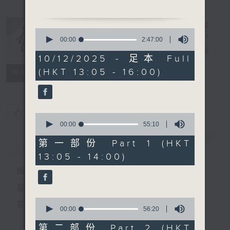
「天子尋芳」
由 文千歲、梁少芯 主唱
0
seconds
00:00
2:47:00
of
節目時間：1400-1600
戲曲天地
電台直播
2
10/12/2025 - 足本 Full
節目名稱：鑼鼓響 想點就點
hours,
(HKT 13:05 - 16:00)
47
特備網頁
FACEBOOK
節目主持：梁之潔
所有集數
minutes,
0
seconds
您喜歡這個節目嗎?
0
1. 「富士山之戀」
seconds
00:00
55:10
of
由 任劍輝、白雪仙 主唱
55
簡介
GIST
第一部份 Part 1 (HKT
minutes,
13:05 - 14:00)
10
2. 「白楊塚下一凡僧」
seconds
播 出 時 間 ：
由 何非凡、鄧碧雲主唱
星 期 一 至 六：下 午 一 時 至 四 時
3. 「花木蘭之木蘭代罪」
0
星 期 日：下 午 一 時 至 五 時
由 麥炳榮、鳳凰女、陳錦
seconds
00:00
56:20
of
棠、半日安、白龍珠、陳好
56
第二部份 Part 2 (HKT