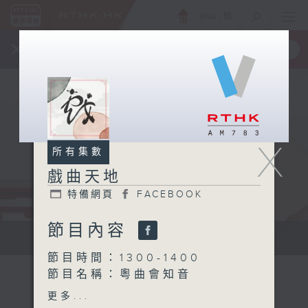
ENG
/
簡
×
全新 RTHK On The Go
取得
一手掌握 RTHK 電台、電視節目
X
所有集數
戲曲天地
特備網頁
FACEBOOK
節目內容
點播粵曲...
節目時間：1300-1400
節目名稱：粵曲會知音
節目主持：梁之潔
更多...