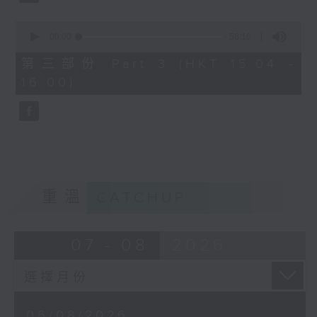
0
seconds
00:00
56:10
of
56
第三部份 Part 3 (HKT 15:04 -
minutes,
16:00)
10
seconds
重溫
CATCHUP
07 - 08
2026
06/08/2026