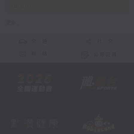
16:00)
更多 ...
交 通
社 交
聯 絡
公眾回饋