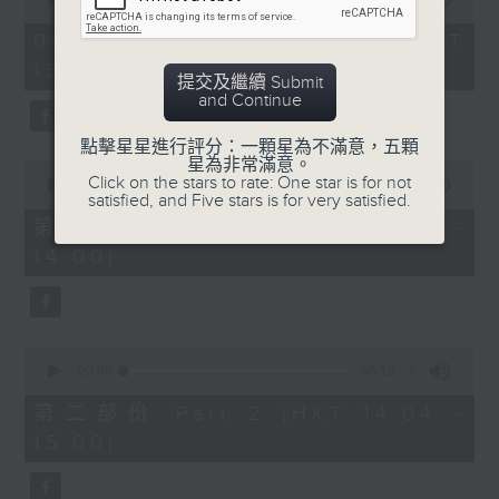
of
2.「柳毅奇緣」
2
06/08/2026 - 足本 Full (HKT
hours,
由 蓋鳴暉、吳美英 主唱
13:05 - 16:00)
47
提交及繼續 Submit
minutes,
and Continue
0
seconds
3.「槐蔭別」
點擊星星進行評分：一顆星為不滿意，五顆
星為非常滿意。
0
由 龍貫天、李鳳 主唱
Click on the stars to rate: One star is for not
seconds
00:00
55:10
satisfied, and Five stars is for very satisfied.
of
55
第一部份 Part 1 (HKT 13:05 -
minutes,
節目時間：1500-1600
14:00)
10
seconds
節目名稱：兩代同場說戲台
節目主持：何偉凌、龍玉聲
0
seconds
00:00
56:19
of
「無雙傳之渭橋哭別、倩女回生」
56
第二部份 Part 2 (HKT 14:04 -
minutes,
由 任劍輝、李寶瑩 主唱
15:00)
19
seconds