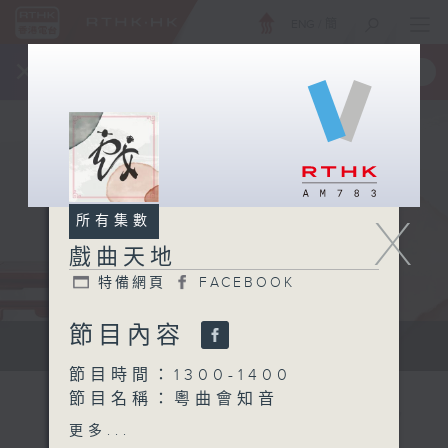
ENG
/
簡
×
全新 RTHK On The Go
取得
一手掌握 RTHK 電台、電視節目
X
所有集數
戲曲天地
特備網頁
FACEBOOK
節目內容
點播粵曲...
節目時間：1300-1400
節目名稱：粵曲會知音
節目主持：梁之潔
更多...