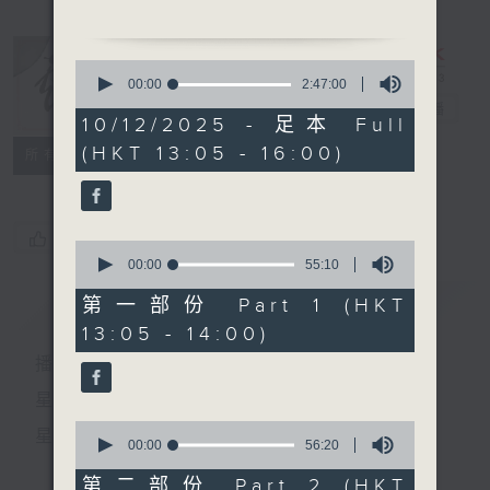
「天子尋芳」
由 文千歲、梁少芯 主唱
0
seconds
00:00
2:47:00
of
節目時間：1400-1600
戲曲天地
電台直播
2
10/12/2025 - 足本 Full
節目名稱：鑼鼓響 想點就點
hours,
(HKT 13:05 - 16:00)
47
特備網頁
FACEBOOK
節目主持：梁之潔
所有集數
minutes,
0
seconds
您喜歡這個節目嗎?
0
1. 「富士山之戀」
seconds
00:00
55:10
of
由 任劍輝、白雪仙 主唱
55
簡介
GIST
第一部份 Part 1 (HKT
minutes,
13:05 - 14:00)
10
2. 「白楊塚下一凡僧」
seconds
播 出 時 間 ：
由 何非凡、鄧碧雲主唱
星 期 一 至 六：下 午 一 時 至 四 時
3. 「花木蘭之木蘭代罪」
0
星 期 日：下 午 一 時 至 五 時
由 麥炳榮、鳳凰女、陳錦
seconds
00:00
56:20
of
棠、半日安、白龍珠、陳好
56
第二部份 Part 2 (HKT