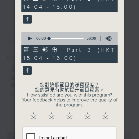
逑 主唱
minutes,
主 持 ： 何偉凌、梁之潔、林瑋婷、陳禧瑜、龍玉聲、
14:04 - 15:00)
20
更多...
seconds
黎曉君、藍煒婷、吳立熙
4. 「搭錯線」
由 馬師曾、紅線女 主唱
0
最新
《戲曲天地》以播放粵曲、粵劇為主，逢星期一、
LATEST
seconds
00:00
56:09
of
三、五，開放1872312點唱熱線，歡迎聽眾點播粵曲；
5. 「鴛鴦淚」
56
第三部份 Part 3 (HKT
minutes,
由 芳艷芬 主唱
星期二及星期六的「金裝粵劇」則播放長篇粵劇，精
06/08/2026
15:04 - 16:00)
9
seconds
挑細選各種版本播出，如紅伶的演出版、港台的珍藏
節目內容
及原裝正版等；同時亦製作多元化特輯，訪問梨園、
節目時間：1300-1500
您對這個節目的滿意程度？
節目名稱：粵曲會知音
曲藝及音樂界專業人士，邀請他們參與製作特備節目
您的意見有助於提升節目質素。
節目主持：何偉凌、龍玉聲
How satisfied are you with this program?
及報導本港、國內及海外戲曲界的活動等等，式式俱
Your feedback helps to improve the quality of
the program.
備。此外，更提供聽眾與各大紅伶透過電話、現場接
1. 「孝感動天」
☆
☆
☆
☆
☆
更多...
觸及學習的機會，使各戲迷能親自體會紅伶做功的難
由 新馬師曾、鄧碧雲 主唱
度和提高欣賞水平。
0
seconds
00:00
2:47:00