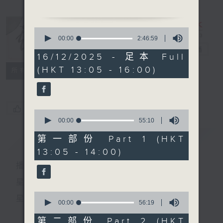
「背解紅羅 」
0
由 天涯、鍾麗蓉、新白雪
seconds
00:00
2:46:59
of
仙、李香琴、小甘羅、張醒
戲曲天地
電台直播
2
16/12/2025 - 足本 Full
非 主唱
hours,
(HKT 13:05 - 16:00)
46
特備網頁
FACEBOOK
所有集數
minutes,
59
seconds
粵曲:
您喜歡這個節目嗎?
0
1.「崖門訣別 」
seconds
00:00
55:10
of
由 梁漢威、曾慧 主唱
55
簡介
GIST
第一部份 Part 1 (HKT
minutes,
13:05 - 14:00)
10
2.「美人如玉劍如虹 」
seconds
播 出 時 間 ：
由 梁無相、呂紅 主唱
星 期 一 至 六：下 午 一 時 至 四 時
0
星 期 日：下 午 一 時 至 五 時
seconds
00:00
56:19
of
56
第二部份 Part 2 (HKT