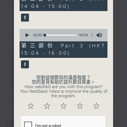
minutes,
主 持 ： 何偉凌、梁之潔、林瑋婷、陳禧瑜、龍玉聲、
14:04 - 15:00)
19
更多...
seconds
黎曉君、藍煒婷、吳立熙
0
最新
《戲曲天地》以播放粵曲、粵劇為主，逢星期一、
LATEST
seconds
00:00
56:09
of
三、五，開放1872312點唱熱線，歡迎聽眾點播粵曲；
56
第三部份 Part 3 (HKT
minutes,
星期二及星期六的「金裝粵劇」則播放長篇粵劇，精
08/08/2026
15:04 - 16:00)
9
seconds
挑細選各種版本播出，如紅伶的演出版、港台的珍藏
節目內容
及原裝正版等；同時亦製作多元化特輯，訪問梨園、
節目時間：1300-1600
您對這個節目的滿意程度？
節目名稱：金裝粵劇
曲藝及音樂界專業人士，邀請他們參與製作特備節目
您的意見有助於提升節目質素。
節目主持：林瑋婷
How satisfied are you with this program?
及報導本港、國內及海外戲曲界的活動等等，式式俱
Your feedback helps to improve the quality of
「龍鳳爭掛帥(下)」
the program.
備。此外，更提供聽眾與各大紅伶透過電話、現場接
由 李龍、陳好逑、阮兆輝、陳嘉鳴、新劍
☆
☆
☆
☆
☆
更多...
觸及學習的機會，使各戲迷能親自體會紅伶做功的難
郎、廖國森 主唱
度和提高欣賞水平。
粵曲:
0
seconds
00:00
2:47:00