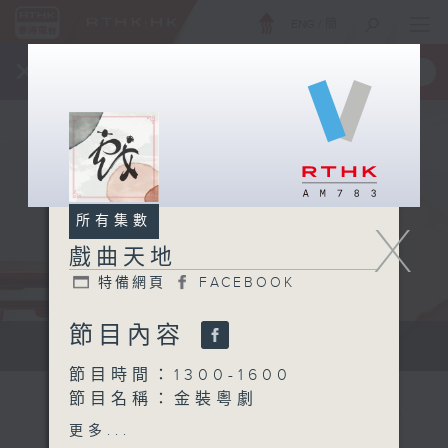
ENG
/
簡
×
全新 RTHK On The Go
取得
一手掌握 RTHK 電台、電視節目
所有集數
X
戲曲天地
特備網頁
FACEBOOK
節目內容
點播粵曲...
節目時間：1300-1600
節目名稱：金裝粵劇
節目主持：黎曉君、陳禧瑜
更多...