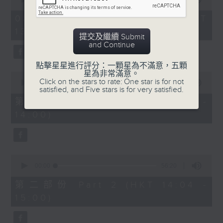
of
「六月雪」
2
08/08/2026 - 足本 Full (HKT
hours,
由 鍾雲山、崔妙芝、梅欣、郭少文 主唱
13:05 - 16:00)
47
提交及繼續 Submit
minutes,
and Continue
0
seconds
點擊星星進行評分：一顆星為不滿意，五顆
星為非常滿意。
0
Click on the stars to rate: One star is for not
seconds
00:00
55:10
satisfied, and Five stars is for very satisfied.
of
55
第一部份 Part 1 (HKT 13:05 -
minutes,
14:00)
10
seconds
0
seconds
00:00
56:20
of
56
第二部份 Part 2 (HKT 14:04 -
minutes,
15:00)
20
seconds