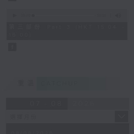
0
seconds
00:00
56:10
of
56
第三部份 Part 3 (HKT 15:04 -
minutes,
16:00)
10
seconds
重溫
CATCHUP
07 - 08
2026
08/08/2026