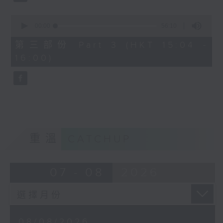
0
seconds
00:00
56:10
of
56
第三部份 Part 3 (HKT 15:04 -
minutes,
16:00)
10
seconds
重溫
CATCHUP
07 - 08
2026
08/08/2026