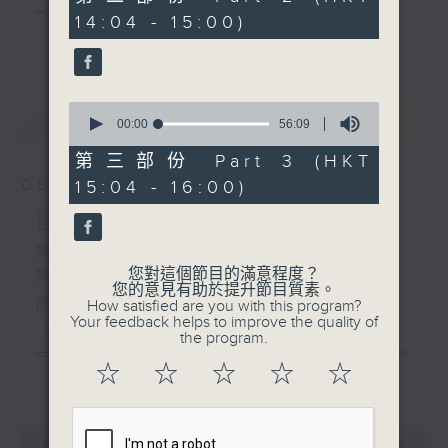
minutes,
主 持 ： 何偉凌、梁之潔、林瑋婷、陳禧瑜、龍玉聲、
14:04 - 15:00)
19
更多...
seconds
黎曉君、藍煒婷、吳立熙
0
最新
《戲曲天地》以播放粵曲、粵劇為主，逢星期一、
LATEST
seconds
00:00
56:09
of
三、五，開放1872312點唱熱線，歡迎聽眾點播粵曲；
56
第三部份 Part 3 (HKT
minutes,
星期二及星期六的「金裝粵劇」則播放長篇粵劇，精
08/08/2026
15:04 - 16:00)
9
seconds
挑細選各種版本播出，如紅伶的演出版、港台的珍藏
節目內容
及原裝正版等；同時亦製作多元化特輯，訪問梨園、
節目時間：1300-1600
您對這個節目的滿意程度？
節目名稱：金裝粵劇
曲藝及音樂界專業人士，邀請他們參與製作特備節目
您的意見有助於提升節目質素。
節目主持：林瑋婷
How satisfied are you with this program?
及報導本港、國內及海外戲曲界的活動等等，式式俱
Your feedback helps to improve the quality of
「龍鳳爭掛帥(下)」
the program.
備。此外，更提供聽眾與各大紅伶透過電話、現場接
由 李龍、陳好逑、阮兆輝、陳嘉鳴、新劍
☆
☆
☆
☆
☆
更多...
觸及學習的機會，使各戲迷能親自體會紅伶做功的難
郎、廖國森 主唱
度和提高欣賞水平。
粵曲:
0
seconds
00:00
2:47:00