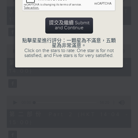
of
「六月雪」
2
08/08/2026 - 足本 Full (HKT
hours,
由 鍾雲山、崔妙芝、梅欣、郭少文 主唱
13:05 - 16:00)
47
提交及繼續 Submit
minutes,
and Continue
0
seconds
點擊星星進行評分：一顆星為不滿意，五顆
星為非常滿意。
0
Click on the stars to rate: One star is for not
seconds
00:00
55:10
satisfied, and Five stars is for very satisfied.
of
55
第一部份 Part 1 (HKT 13:05 -
minutes,
14:00)
10
seconds
0
seconds
00:00
56:20
of
56
第二部份 Part 2 (HKT 14:04 -
minutes,
15:00)
20
seconds