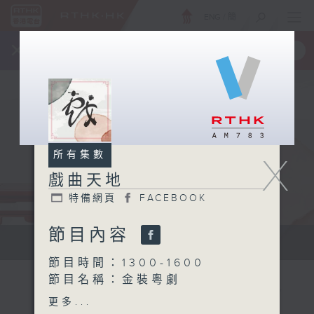
ENG
/
簡
×
全新 RTHK On The Go
取得
一手掌握 RTHK 電台、電視節目
所有集數
X
戲曲天地
特備網頁
FACEBOOK
節目內容
點播粵曲...
節目時間：1300-1600
節目名稱：金裝粵劇
節目主持：黎曉君、陳禧瑜
更多...