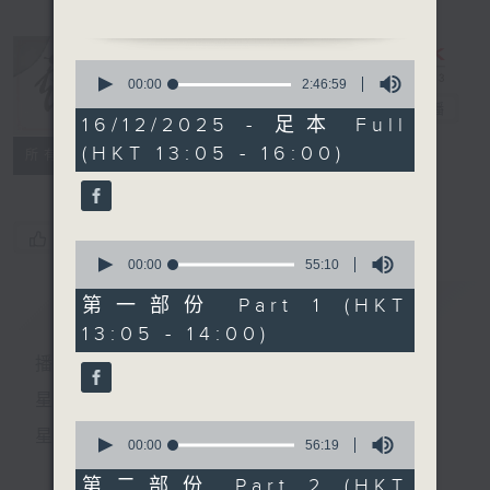
「背解紅羅 」
0
由 天涯、鍾麗蓉、新白雪
seconds
00:00
2:46:59
of
仙、李香琴、小甘羅、張醒
戲曲天地
電台直播
2
16/12/2025 - 足本 Full
非 主唱
hours,
(HKT 13:05 - 16:00)
46
特備網頁
FACEBOOK
所有集數
minutes,
59
seconds
粵曲:
您喜歡這個節目嗎?
0
1.「崖門訣別 」
seconds
00:00
55:10
of
由 梁漢威、曾慧 主唱
55
簡介
GIST
第一部份 Part 1 (HKT
minutes,
13:05 - 14:00)
10
2.「美人如玉劍如虹 」
seconds
播 出 時 間 ：
由 梁無相、呂紅 主唱
星 期 一 至 六：下 午 一 時 至 四 時
0
星 期 日：下 午 一 時 至 五 時
seconds
00:00
56:19
of
56
第二部份 Part 2 (HKT