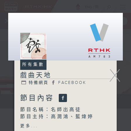
ENG
/
簡
×
全新 RTHK On The Go
取得
一手掌握 RTHK 電台、電視節目
所有集數
X
戲曲天地
特備網頁
FACEBOOK
節目內容
點播粵曲...
節目名稱：名師出高徒
節目主持：高潤鴻、藍煒婷
主題：打贏唱梆子!
更多...