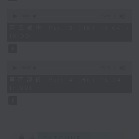
2. 「桃花緣」
由 梁兆明、蔣文端 主唱
0
seconds
00:00
56:20
of
56
第三部份 Part 3 (HKT 15:04 -
3.「十奏嚴嵩之寫表 」
minutes,
16:00)
20
seconds
由 麥炳榮、鳳凰女 主唱
4.「一代天嬌 」
0
seconds
00:00
56:10
由 紅線女 主唱
of
56
第四部份 Part 4 (HKT 16:04 -
minutes,
17:00)
10
5.「西施之五湖泛舟」
seconds
由 林錦堂、南鳳 主唱
6.「長城恨 」
由 龍貫天、何杜瑞卿 主唱
重溫
CATCHUP