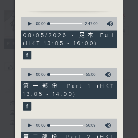
節目時間：1330-1400
0
節目名稱：鑼鼓新天地(重播)
seconds
00:00
2:47:00
of
節目主持：梁漢威
戲曲天地
電台直播
2
08/05/2026 - 足本 Full
hours,
(HKT 13:05 - 16:00)
47
特備網頁
FACEBOOK
所有集數
minutes,
節目時間：1400-1600
0
seconds
節目名稱：鑼鼓響 想點就點
節目主持：梁之潔、黎曉君
您喜歡這個節目嗎?
0
聽眾熱線：1872312
seconds
00:00
55:00
of
55
簡介
GIST
第一部份 Part 1 (HKT
minutes,
13:05 - 14:00)
0
1.「蘇小妹三難新郎」
seconds
播 出 時 間 ：
由 羅家寶、吳美英 主
唱
星 期 一 至 六：下 午 一 時 至 四 時
0
星 期 日：下 午 一 時 至 五 時
seconds
00:00
56:09
of
2.「紅了櫻桃碎了心」
56
第二部份 Part 2 (HKT