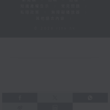
新聞稿
|
招聘
|
招標
|
知識產權告示
|
常見問題
|
私隱政策
|
無障礙播放器
|
其他語言內容
|
© 2026 rthk.hk