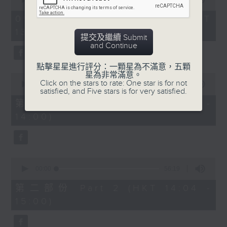
of
2. 「唔嫁」
3
09/08/2026 - 足本 Full (HKT
hours,
由 黃千歲、芳艷芬 主唱
13:05 - 17:00)
43
提交及繼續 Submit
minutes,
and Continue
0
seconds
3. 「 賣油郎」
點擊星星進行評分：一顆星為不滿意，五顆
星為非常滿意。
0
由 李海泉、陳露薇 唱
Click on the stars to rate: One star is for not
seconds
00:00
55:10
satisfied, and Five stars is for very satisfied.
of
55
第一部份 Part 1 (HKT 13:05 -
minutes,
節目時間：1400-1700
14:00)
10
seconds
節目名稱：粵曲會知音
節目主持：藍煒婷
0
seconds
00:00
56:19
of
1.「南唐春夢」
56
第二部份 Part 2 (HKT 14:04 -
minutes,
由 鄧碧雲、李寶瑩 主唱
15:00)
19
seconds