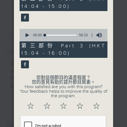
由 陳寶珠、李居安 主唱
minutes,
主 持 ： 何偉凌、梁之潔、林瑋婷、陳禧瑜、龍玉聲、
14:04 - 15:00)
9
更多...
seconds
黎曉君、藍煒婷、吳立熙
3.「斷橋產子」
由 文千歲、李寶瑩、尹飛
0
最新
《戲曲天地》以播放粵曲、粵劇為主，逢星期一、
LATEST
seconds
00:00
56:10
燕 主唱
of
三、五，開放1872312點唱熱線，歡迎聽眾點播粵曲；
56
第三部份 Part 3 (HKT
minutes,
星期二及星期六的「金裝粵劇」則播放長篇粵劇，精
09/08/2026
15:04 - 16:00)
10
4.「金石緣」
seconds
挑細選各種版本播出，如紅伶的演出版、港台的珍藏
節目內容
由 何華棧、蔣文端 主
唱
及原裝正版等；同時亦製作多元化特輯，訪問梨園、
節目時間：1300-1400
您對這個節目的滿意程度？
節目名稱：解心粵曲
曲藝及音樂界專業人士，邀請他們參與製作特備節目
您的意見有助於提升節目質素。
節目主持：藍煒婷
How satisfied are you with this program?
及報導本港、國內及海外戲曲界的活動等等，式式俱
Your feedback helps to improve the quality of
the program.
備。此外，更提供聽眾與各大紅伶透過電話、現場接
1.「殘夢」
☆
☆
☆
☆
☆
更多...
觸及學習的機會，使各戲迷能親自體會紅伶做功的難
由 朱秀英 主唱
度和提高欣賞水平。
0
seconds
00:00
3:43:00