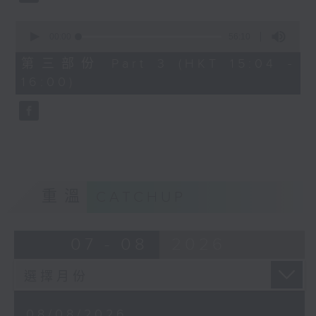
0
seconds
00:00
56:10
of
56
第三部份 Part 3 (HKT 15:04 -
minutes,
16:00)
10
seconds
重溫
CATCHUP
07 - 08
2026
08/08/2026