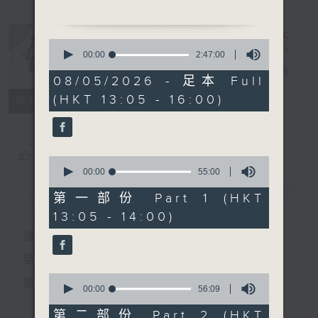
節目時間：1330-1400
0
節目名稱：鑼鼓新天地(重播)
seconds
00:00
2:47:00
of
節目主持：梁漢威
戲曲天地
電台直播
2
08/05/2026 - 足本 Full
hours,
(HKT 13:05 - 16:00)
47
特備網頁
FACEBOOK
所有集數
minutes,
節目時間：1400-1600
0
seconds
節目名稱：鑼鼓響 想點就點
節目主持：梁之潔、黎曉君
您喜歡這個節目嗎?
0
聽眾熱線：1872312
seconds
00:00
55:00
of
55
簡介
GIST
第一部份 Part 1 (HKT
minutes,
13:05 - 14:00)
0
1.「蘇小妹三難新郎」
seconds
播 出 時 間 ：
由 羅家寶、吳美英 主
唱
星 期 一 至 六：下 午 一 時 至 四 時
0
星 期 日：下 午 一 時 至 五 時
seconds
00:00
56:09
of
2.「紅了櫻桃碎了心」
56
第二部份 Part 2 (HKT