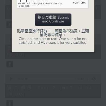
of
2
07/08/2026 - 足本 Full (HKT
hours,
13:05 - 16:00)
47
提交及繼續 Submit
minutes,
節目時間：1400-1600
and Continue
0
seconds
節目名稱：鑼鼓響 想點就點
點擊星星進行評分：一顆星為不滿意，五顆
星為非常滿意。
0
節目主持：梁之潔、黎曉君
Click on the stars to rate: One star is for not
seconds
00:00
55:10
satisfied, and Five stars is for very satisfied.
of
聽眾熱線：1872312
55
第一部份 Part 1 (HKT 13:05 -
minutes,
14:00)
10
seconds
1.「春滿人間喜滿堂(上)」
0
由 何非凡、芳艷芬 主唱
seconds
00:00
56:19
of
56
第二部份 Part 2 (HKT 14:04 -
minutes,
15:00)
19
seconds
2.「洛水神仙之私會」