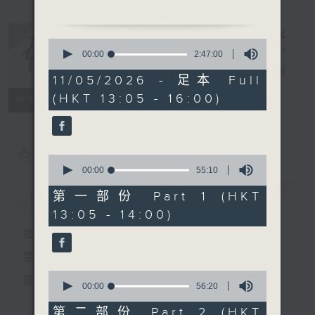
主題：梵鈴
0
廣東音樂《柳搖金》
seconds
00:00
2:47:00
of
戲曲天地
電台直播
2
11/05/2026 - 足本 Full
hours,
(HKT 13:05 - 16:00)
47
特備網頁
FACEBOOK
節目時間：1330-1400
所有集數
minutes,
節目名稱：粵曲會知音
0
seconds
節目主持：梁之潔
您喜歡這個節目嗎?
0
「海誓」
seconds
00:00
55:10
of
由 張月兒、伍木蘭 主唱
55
簡介
GIST
第一部份 Part 1 (HKT
minutes,
13:05 - 14:00)
10
節目時間：1400-1600
seconds
播 出 時 間 ：
節目名稱：鑼鼓響 想點就點
節目主持：梁之潔
星 期 一 至 六：下 午 一 時 至 四 時
0
星 期 日：下 午 一 時 至 五 時
seconds
00:00
56:20
of
1. 「五郎救弟」
56
第二部份 Part 2 (HKT