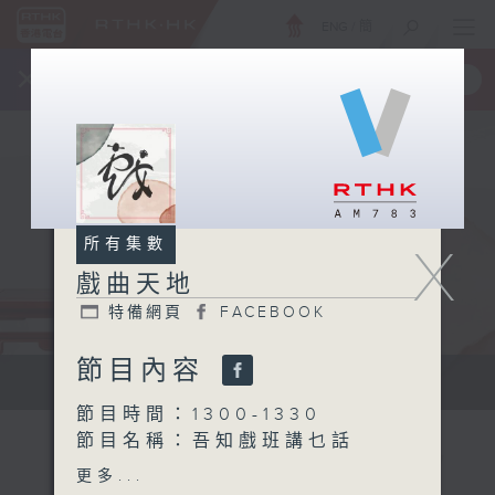
ENG
/
簡
×
全新 RTHK On The Go
取得
一手掌握 RTHK 電台、電視節目
所有集數
X
戲曲天地
特備網頁
FACEBOOK
節目內容
點播粵曲...
節目時間：1300-1330
節目名稱：吾知戲班講乜話
節目主持：黃可柔
更多...
講解嘉賓：
陳定邦