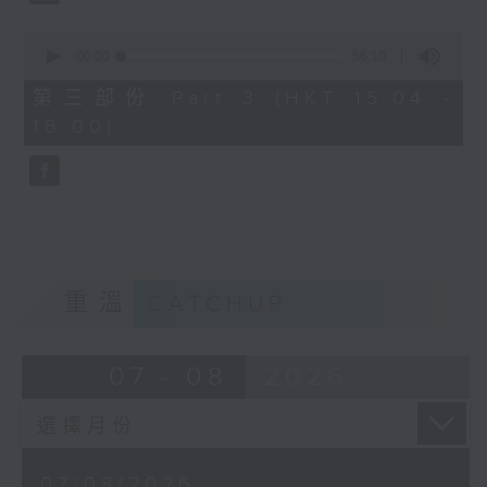
由 文千歲、鄧碧雲 主唱
0
seconds
00:00
56:10
of
56
第三部份 Part 3 (HKT 15:04 -
minutes,
節目時間：1500-1600
16:00)
10
seconds
節目名稱：梨園多聲道
節目主持：梁之潔、黎曉君
嘉賓：龍貫天
重溫
CATCHUP
07 - 08
2026
07/08/2026