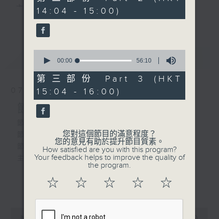
由 麥炳榮、文千歲 主唱
minutes,
主 持 ： 何偉凌、梁之潔、林瑋婷、陳禧瑜、龍玉聲、
14:04 - 15:00)
20
更多...
seconds
黎曉君、藍煒婷、吳立熙
2. 「柳毅傳書之龍女洞房」
由 羅家寶、李寶瑩 主唱
0
最新
《戲曲天地》以播放粵曲、粵劇為主，逢星期一、
LATEST
seconds
00:00
56:10
3. 「白兔會之白兔引會」
of
三、五，開放1872312點唱熱線，歡迎聽眾點播粵曲；
由 何非凡、崔妙芝、陳
56
第三部份 Part 3 (HKT
minutes,
寶珠、白龍珠 主唱
星期二及星期六的「金裝粵劇」則播放長篇粵劇，精
07/08/2026
15:04 - 16:00)
10
seconds
挑細選各種版本播出，如紅伶的演出版、港台的珍藏
節目內容
4. 「去年今夜桃花夢」
由 任劍輝、吳君麗 主唱
及原裝正版等；同時亦製作多元化特輯，訪問梨園、
節目時間：1300-1330
您對這個節目的滿意程度？
節目名稱：名師出高徒
曲藝及音樂界專業人士，邀請他們參與製作特備節目
您的意見有助於提升節目質素。
節目主持：高潤鴻、藍煒婷
How satisfied are you with this program?
及報導本港、國內及海外戲曲界的活動等等，式式俱
Your feedback helps to improve the quality of
主題：月半殘時,二王初起
the program.
備。此外，更提供聽眾與各大紅伶透過電話、現場接
☆
☆
☆
☆
☆
更多...
觸及學習的機會，使各戲迷能親自體會紅伶做功的難
節目時間：1330-1400
度和提高欣賞水平。
節目名稱：鑼鼓新天地(重播)
0
節目主持：梁漢威
seconds
00:00
2:47:00