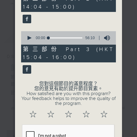
由 麥炳榮、文千歲 主唱
minutes,
主 持 ： 何偉凌、梁之潔、林瑋婷、陳禧瑜、龍玉聲、
14:04 - 15:00)
20
更多...
seconds
黎曉君、藍煒婷、吳立熙
2. 「柳毅傳書之龍女洞房」
由 羅家寶、李寶瑩 主唱
0
最新
《戲曲天地》以播放粵曲、粵劇為主，逢星期一、
LATEST
seconds
00:00
56:10
3. 「白兔會之白兔引會」
of
三、五，開放1872312點唱熱線，歡迎聽眾點播粵曲；
由 何非凡、崔妙芝、陳
56
第三部份 Part 3 (HKT
minutes,
寶珠、白龍珠 主唱
星期二及星期六的「金裝粵劇」則播放長篇粵劇，精
08/08/2026
15:04 - 16:00)
10
seconds
挑細選各種版本播出，如紅伶的演出版、港台的珍藏
節目內容
4. 「去年今夜桃花夢」
由 任劍輝、吳君麗 主唱
及原裝正版等；同時亦製作多元化特輯，訪問梨園、
節目時間：1300-1600
您對這個節目的滿意程度？
節目名稱：金裝粵劇
曲藝及音樂界專業人士，邀請他們參與製作特備節目
您的意見有助於提升節目質素。
節目主持：林瑋婷
How satisfied are you with this program?
及報導本港、國內及海外戲曲界的活動等等，式式俱
Your feedback helps to improve the quality of
「龍鳳爭掛帥(下)」
the program.
備。此外，更提供聽眾與各大紅伶透過電話、現場接
由 李龍、陳好逑、阮兆輝、陳嘉鳴、新劍
☆
☆
☆
☆
☆
更多...
觸及學習的機會，使各戲迷能親自體會紅伶做功的難
郎、廖國森 主唱
度和提高欣賞水平。
粵曲:
0
seconds
00:00
2:47:00