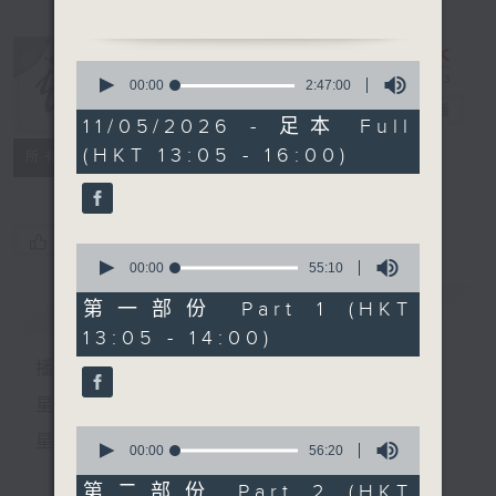
主題：梵鈴
0
廣東音樂《柳搖金》
seconds
00:00
2:47:00
of
戲曲天地
電台直播
2
11/05/2026 - 足本 Full
hours,
(HKT 13:05 - 16:00)
47
特備網頁
FACEBOOK
節目時間：1330-1400
所有集數
minutes,
節目名稱：粵曲會知音
0
seconds
節目主持：梁之潔
您喜歡這個節目嗎?
0
「海誓」
seconds
00:00
55:10
of
由 張月兒、伍木蘭 主唱
55
簡介
GIST
第一部份 Part 1 (HKT
minutes,
13:05 - 14:00)
10
節目時間：1400-1600
seconds
播 出 時 間 ：
節目名稱：鑼鼓響 想點就點
節目主持：梁之潔
星 期 一 至 六：下 午 一 時 至 四 時
0
星 期 日：下 午 一 時 至 五 時
seconds
00:00
56:20
of
1. 「五郎救弟」
56
第二部份 Part 2 (HKT