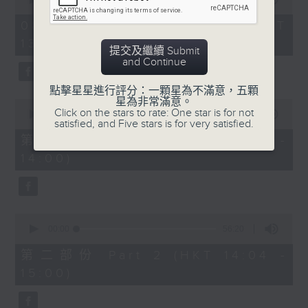
of
「六月雪」
2
08/08/2026 - 足本 Full (HKT
hours,
由 鍾雲山、崔妙芝、梅欣、郭少文 主唱
13:05 - 16:00)
47
提交及繼續 Submit
minutes,
and Continue
0
seconds
點擊星星進行評分：一顆星為不滿意，五顆
星為非常滿意。
0
Click on the stars to rate: One star is for not
seconds
00:00
55:10
satisfied, and Five stars is for very satisfied.
of
55
第一部份 Part 1 (HKT 13:05 -
minutes,
14:00)
10
seconds
0
seconds
00:00
56:20
of
56
第二部份 Part 2 (HKT 14:04 -
minutes,
15:00)
20
seconds