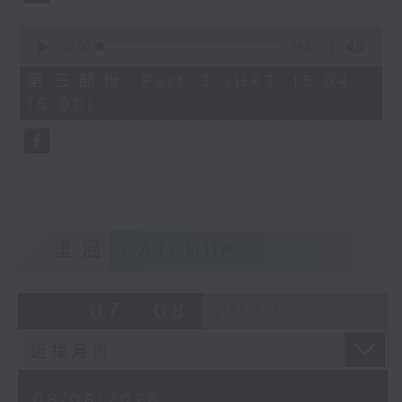
0
seconds
00:00
56:10
of
56
第三部份 Part 3 (HKT 15:04 -
minutes,
16:00)
10
seconds
重溫
CATCHUP
07 - 08
2026
08/08/2026