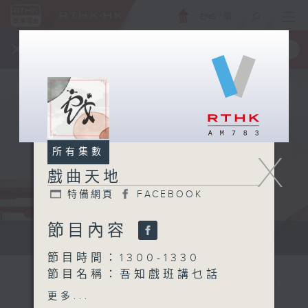
ENG
/
簡
×
全新 RTHK On The Go
取得
一手掌握 RTHK 電台、電視節目
所有集數
X
戲曲天地
特備網頁
FACEBOOK
節目內容
點播粵曲...
節目時間：1300-1330
節目名稱：吾知戲班講乜話
節目主持：黃可柔
更多...
講解嘉賓：
陳定邦