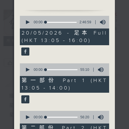
「金葉菊」
由 桂名揚、關影憐主唱
0
seconds
00:00
2:46:59
of
節目時間：1400-1600
戲曲天地
電台直播
2
20/05/2026 - 足本 Full
節目名稱：鑼鼓響 想點就點
hours,
(HKT 13:05 - 16:00)
46
特備網頁
FACEBOOK
節目主持：梁之潔、吳立熙
所有集數
minutes,
59
seconds
1. 「宋徽宗與李師師之追
您喜歡這個節目嗎?
0
夢」
seconds
00:00
55:10
of
由 林錦堂、謝曉瑩 主唱
55
簡介
GIST
第一部份 Part 1 (HKT
minutes,
13:05 - 14:00)
10
2. 「桂枝寫狀」
seconds
播 出 時 間 ：
由 馬師曾、紅線女 主唱
星 期 一 至 六：下 午 一 時 至 四 時
3. 「鴛鴦淚」
0
星 期 日：下 午 一 時 至 五 時
由 芳艷芬 主唱
seconds
00:00
56:20
of
56
第二部份 Part 2 (HKT