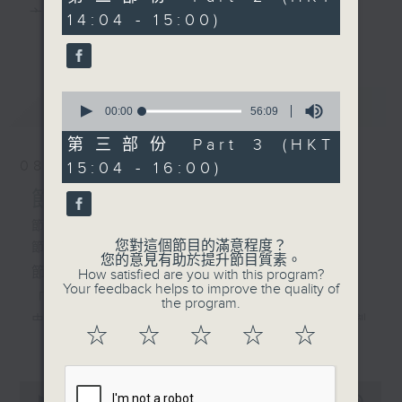
4. 「富士山之戀」
minutes,
主 持 ： 何偉凌、梁之潔、林瑋婷、陳禧瑜、龍玉聲、
14:04 - 15:00)
20
由 任劍輝 、白雪仙主唱
更多...
seconds
黎曉君、藍煒婷、吳立熙
0
最新
《戲曲天地》以播放粵曲、粵劇為主，逢星期一、
LATEST
seconds
00:00
56:09
of
三、五，開放1872312點唱熱線，歡迎聽眾點播粵曲；
56
第三部份 Part 3 (HKT
minutes,
星期二及星期六的「金裝粵劇」則播放長篇粵劇，精
08/08/2026
15:04 - 16:00)
9
seconds
挑細選各種版本播出，如紅伶的演出版、港台的珍藏
節目內容
及原裝正版等；同時亦製作多元化特輯，訪問梨園、
節目時間：1300-1600
您對這個節目的滿意程度？
節目名稱：金裝粵劇
曲藝及音樂界專業人士，邀請他們參與製作特備節目
您的意見有助於提升節目質素。
節目主持：林瑋婷
How satisfied are you with this program?
及報導本港、國內及海外戲曲界的活動等等，式式俱
Your feedback helps to improve the quality of
「龍鳳爭掛帥(下)」
the program.
備。此外，更提供聽眾與各大紅伶透過電話、現場接
由 李龍、陳好逑、阮兆輝、陳嘉鳴、新劍
☆
☆
☆
☆
☆
更多...
觸及學習的機會，使各戲迷能親自體會紅伶做功的難
郎、廖國森 主唱
度和提高欣賞水平。
粵曲:
0
seconds
00:00
2:47:00