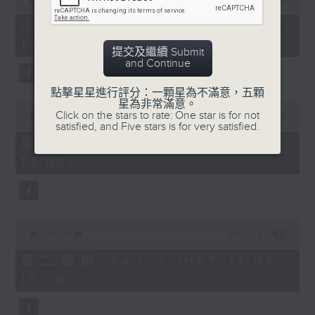
of
「六月雪」
2
08/08/2026 - 足本 Full (HKT
hours,
由 鍾雲山、崔妙芝、梅欣、郭少文 主唱
13:05 - 16:00)
47
提交及繼續 Submit
minutes,
and Continue
0
seconds
點擊星星進行評分：一顆星為不滿意，五顆
星為非常滿意。
0
Click on the stars to rate: One star is for not
seconds
00:00
55:10
satisfied, and Five stars is for very satisfied.
of
55
第一部份 Part 1 (HKT 13:05 -
minutes,
14:00)
10
seconds
0
seconds
00:00
56:20
of
56
第二部份 Part 2 (HKT 14:04 -
minutes,
15:00)
20
seconds