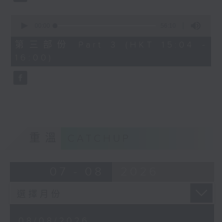
0
seconds
00:00
56:10
of
56
第三部份 Part 3 (HKT 15:04 -
minutes,
16:00)
10
seconds
重溫
CATCHUP
07 - 08
2026
08/08/2026