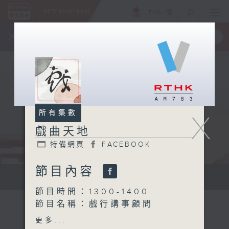
ENG
/
簡
×
全新 RTHK On The Go
取得
一手掌握 RTHK 電台、電視節目
所有集數
X
戲曲天地
特備網頁
FACEBOOK
節目內容
點播粵曲...
節目時間：1300-1400
節目名稱：戲行講事顧問
節目主持：梁之潔、吳立熙
更多...