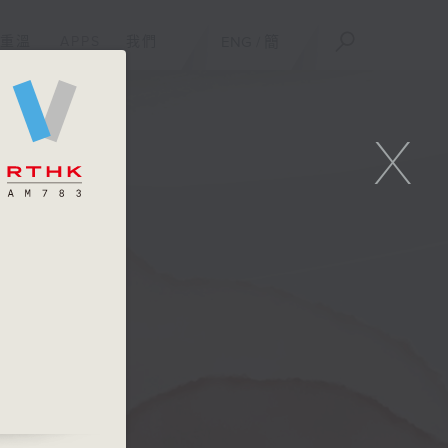
重溫
APPS
我們
ENG
/
簡
X