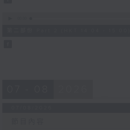
90%
0
seconds
00:00
of
56
第二部份 Part 2 (HKT 14:04 - 15:00
minutes,
0
seconds
Volume
90%
07 - 08
2026
07/08/2026
節目內容