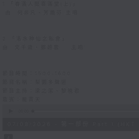
1.「春滿人間喜滿堂(上)」
由 何非凡、芳艷芬 主唱
2.「洛水神仙之私會」
由 文千歲、鄧碧雲 主唱
節目時間：1500-1600
節目名稱：梨園多聲道
節目主持：梁之潔、黎曉君
嘉賓：龍貫天
0
seconds
00:00
of
55
07/08/2026 - 第一部份 Part 1 (HKT 1
minutes,
0
seconds
Volume