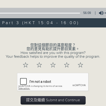
星 期 日：下 午 一 時 至 五 時
56:09
主 持 ： 何偉凌、梁之潔、林瑋婷、陳禧瑜、龍玉聲、黎曉
art 3 (HKT 15:04 - 16:00)
《戲曲天地》以播放粵曲、粵劇為主，逢星期一、三、五，開放
Volume
星期六的「金裝粵劇」則播放長篇粵劇，精挑細選各種版本
同時亦製作多元化特輯，訪問梨園、曲藝及音樂界專業人士
您對這個節目的滿意程度？
外戲曲界的活動等等，式式俱備。此外，更提供聽眾與各大
您的意見有助於提升節目質素。
How satisfied are you with this program?
親自體會紅伶做功的難度和提高欣賞水平。
Your feedback helps to improve the quality of the program.
☆
☆
☆
☆
☆
07/08/2026
節目內容
提交及繼續 Submit and Continue
節目時間：1300-1330