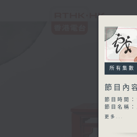
所有集數
節目內
節目時間：1
節目名稱：
節目主持：
更多...
「金葉菊」
由 桂名揚