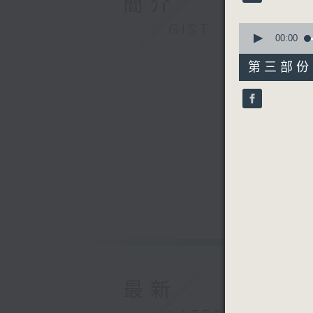
簡介
90%
0
GIST
seconds
00:00
of
56
第三部份 P
minutes,
9
seconds
90%
最新