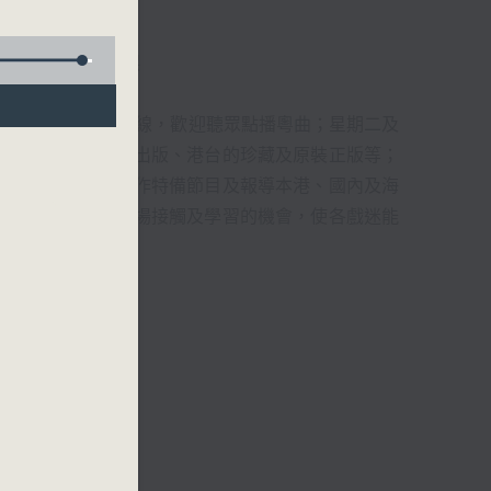
君、藍煒婷、吳立熙
1872312點唱熱線，歡迎聽眾點播粵曲；星期二及
播出，如紅伶的演出版、港台的珍藏及原裝正版等；
，邀請他們參與製作特備節目及報導本港、國內及海
紅伶透過電話、現場接觸及學習的機會，使各戲迷能