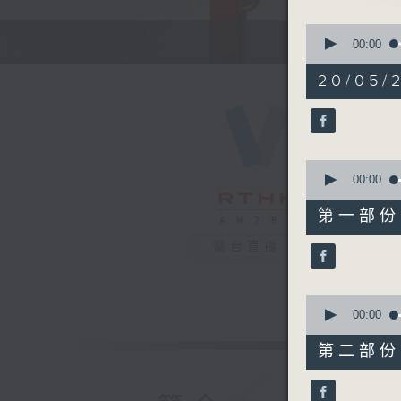
0
節目時間：1
seconds
00:00
of
節目名稱：
2
20/05/2
節目主持：
hours,
46
minutes,
59
seconds
1. 「宋
90%
0
由 林錦
seconds
00:00
of
55
2. 「桂
第一部份 P
minutes,
由 馬師
10
電台直播
seconds
90%
3. 「鴛鴦
由 芳艷
0
seconds
00:00
of
4. 「
56
第二部份 P
minutes,
由 任劍
20
seconds