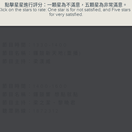
節目名稱：名師出高徒
點擊星星進行評分：一顆星為不滿意，五顆星為非常滿意。
lick on the stars to rate: One star is for not satisfied, and Five stars 
節目主持：高潤鴻、藍煒婷
for very satisfied.
主題：月半殘時,二王初起
節目時間：1330-1400
節目名稱：鑼鼓新天地(重播)
節目主持：梁漢威
節目時間：1400-1600
節目名稱：鑼鼓響 想點就點
節目主持：梁之潔、黎曉君
聽眾熱線：1872312