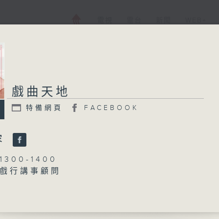
電視
電台
新聞
WEB+
戲曲天地
特備網頁
FACEBOOK
容
300-1400
戲行講事顧問
梁之潔、吳立熙
、關影憐主唱