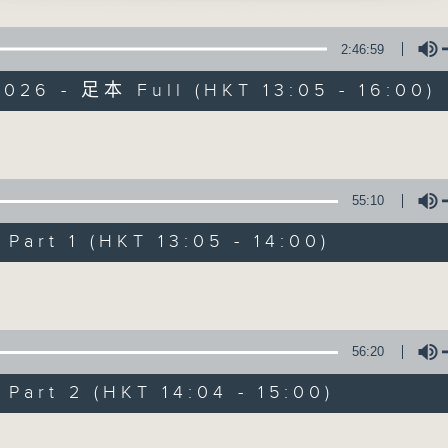
400-1600
點播粵曲 ; 訪問梨園、曲藝及音樂界專業人士。
2:46:59
鑼鼓響 想點就點
026 - 足本 Full (HKT 13:05 - 16:00)
梁之潔、吳立熙
Volume
徽宗與李師師之追夢」
戲曲天地
堂、謝曉瑩 主唱
55:10
枝寫狀」
特備網頁
FACEBOOK
art 1 (HKT 13:05 - 14:00)
所有集數
曾、紅線女 主唱
Volume
淚」
您喜歡這個節目嗎?
芬 主唱
56:20
富士山之戀」
art 2 (HKT 14:04 - 15:00)
播 出 時 間 ：
輝 、白雪仙主唱
星 期 一 至 六：下 午 一 時 至 四 時
Volume