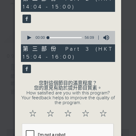
由 梁漢威、吳美英 主唱
minutes,
主 持 ： 何偉凌、梁之潔、林瑋婷、陳禧瑜、龍玉聲、
14:04 - 15:00)
19
更多...
seconds
黎曉君、藍煒婷、吳立熙
2.「西廂記之幽會」
由 龍貫天、李鳳主唱
0
最新
《戲曲天地》以播放粵曲、粵劇為主，逢星期一、
LATEST
seconds
00:00
56:09
of
三、五，開放1872312點唱熱線，歡迎聽眾點播粵曲；
56
第三部份 Part 3 (HKT
minutes,
星期二及星期六的「金裝粵劇」則播放長篇粵劇，精
09/08/2026
15:04 - 16:00)
9
seconds
挑細選各種版本播出，如紅伶的演出版、港台的珍藏
節目內容
及原裝正版等；同時亦製作多元化特輯，訪問梨園、
節目時間：1300-1400
您對這個節目的滿意程度？
節目名稱：解心粵曲
曲藝及音樂界專業人士，邀請他們參與製作特備節目
您的意見有助於提升節目質素。
節目主持：藍煒婷
How satisfied are you with this program?
及報導本港、國內及海外戲曲界的活動等等，式式俱
Your feedback helps to improve the quality of
the program.
備。此外，更提供聽眾與各大紅伶透過電話、現場接
1.「殘夢」
☆
☆
☆
☆
☆
更多...
觸及學習的機會，使各戲迷能親自體會紅伶做功的難
由 朱秀英 主唱
度和提高欣賞水平。
0
seconds
00:00
55:00