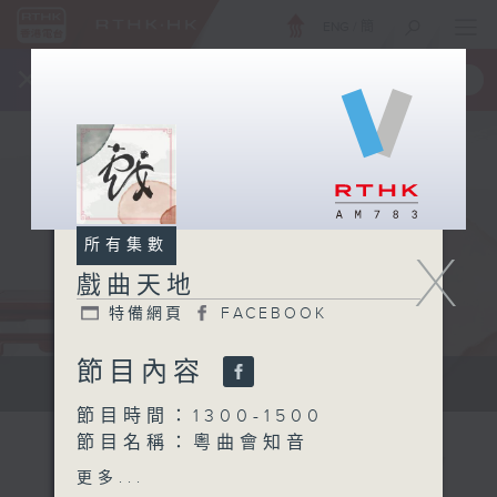
ENG
/
簡
×
全新 RTHK On The Go
取得
一手掌握 RTHK 電台、電視節目
所有集數
X
戲曲天地
特備網頁
FACEBOOK
節目內容
點播粵曲...
節目時間：1300-1500
節目名稱：粵曲會知音
節目主持：何偉凌、龍玉聲
更多...