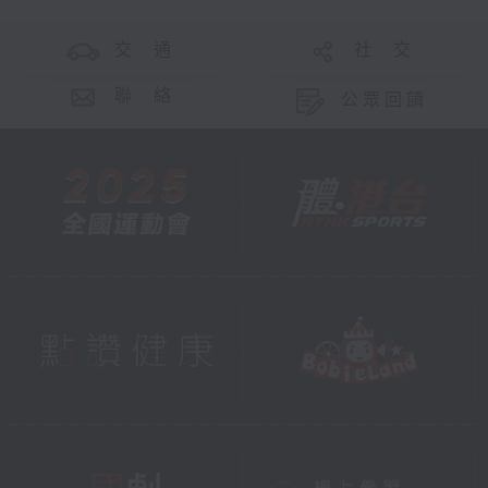
交 通
社 交
聯 絡
公眾回饋