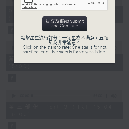
of
2. 「唔嫁」
55
09/08/2026 - 第一部份 Part 1
minutes,
由 黃千歲、芳艷芬 主唱
(HKT 13:05 - 14:00)
0
提交及繼續 Submit
seconds
and Continue
3. 「 賣油郎」
點擊星星進行評分：一顆星為不滿意，五顆
星為非常滿意。
0
由 李海泉、陳露薇 唱
Click on the stars to rate: One star is for not
seconds
00:00
56:00
satisfied, and Five stars is for very satisfied.
of
56
第二部份 Part 2 (HKT 14:04 -
minutes,
節目時間：1400-1700
15:00)
0
seconds
節目名稱：粵曲會知音
節目主持：藍煒婷
0
seconds
00:00
56:00
of
1.「南唐春夢」
56
第三部份 Part 3 (HKT 15:04 -
minutes,
由 鄧碧雲、李寶瑩 主唱
16:00)
0
seconds