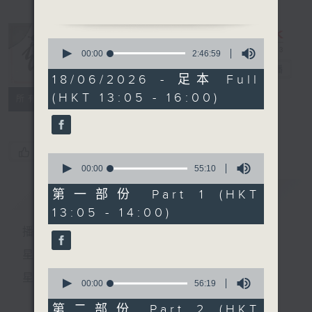
1. 「夢斷櫻花廿四橋」
0
由 劉鳳、嚴淑芳 主唱
seconds
00:00
2:46:59
of
戲曲天地
電台直播
2
18/06/2026 - 足本 Full
2.「唐明皇與楊貴妃之長生
hours,
(HKT 13:05 - 16:00)
46
特備網頁
FACEBOOK
殿、夢會」
所有集數
minutes,
由 文千歲、吳君麗 主唱
59
seconds
3.「桃花依舊笑春風」
您喜歡這個節目嗎?
0
由 陳笑風 主唱
seconds
00:00
55:10
of
55
簡介
GIST
第一部份 Part 1 (HKT
minutes,
13:05 - 14:00)
10
節目時間：1500-1600
seconds
播 出 時 間 ：
節目名稱：兩代同場說戲台
節目主持：何偉凌、龍玉聲
星 期 一 至 六：下 午 一 時 至 四 時
0
星 期 日：下 午 一 時 至 五 時
seconds
00:00
56:19
of
1.「蔡鍔與小鳳仙」
56
第二部份 Part 2 (HKT