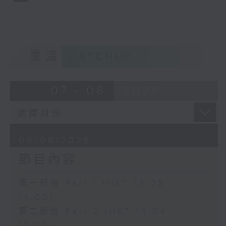
2. 「桃花緣」
由 梁兆明、蔣文端 主唱
3.「十奏嚴嵩之寫表 」
重溫
CATCHUP
由 麥炳榮、鳳凰女 主唱
07 - 08
2026
4.「一代天嬌 」
由 紅線女 主唱
09/08/2026
5.「西施之五湖泛舟」
節目內容
由 林錦堂、南鳳 主唱
第一部份 Part 1 (HKT 13:05 -
14:00)
6.「長城恨 」
第二部份 Part 2 (HKT 14:04 -
由 龍貫天、何杜瑞卿 主唱
15:00)