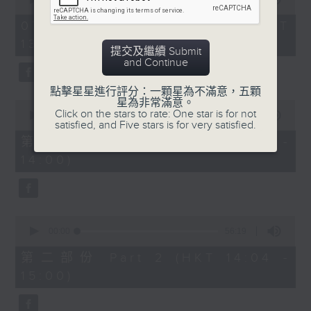
of
2
07/08/2026 - 足本 Full (HKT
hours,
13:05 - 16:00)
47
提交及繼續 Submit
minutes,
節目時間：1400-1600
and Continue
0
seconds
節目名稱：鑼鼓響 想點就點
點擊星星進行評分：一顆星為不滿意，五顆
星為非常滿意。
0
節目主持：梁之潔、黎曉君
Click on the stars to rate: One star is for not
seconds
00:00
55:10
satisfied, and Five stars is for very satisfied.
of
聽眾熱線：1872312
55
第一部份 Part 1 (HKT 13:05 -
minutes,
14:00)
10
seconds
1.「春滿人間喜滿堂(上)」
0
由 何非凡、芳艷芬 主唱
seconds
00:00
56:19
of
56
第二部份 Part 2 (HKT 14:04 -
minutes,
15:00)
19
seconds
2.「洛水神仙之私會」