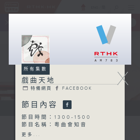
ENG
/
簡
×
全新 RTHK On The Go
取得
一手掌握 RTHK 電台、電視節目
所有集數
X
戲曲天地
特備網頁
FACEBOOK
節目內容
點播粵曲...
節目時間：1300-1500
節目名稱：粵曲會知音
節目主持：何偉凌、龍玉聲
更多...