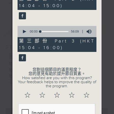
由 梁漢威、吳美英 主唱
minutes,
主 持 ： 何偉凌、梁之潔、林瑋婷、陳禧瑜、龍玉聲、
14:04 - 15:00)
19
更多...
seconds
黎曉君、藍煒婷、吳立熙
2.「西廂記之幽會」
由 龍貫天、李鳳主唱
0
最新
《戲曲天地》以播放粵曲、粵劇為主，逢星期一、
LATEST
seconds
00:00
56:09
of
三、五，開放1872312點唱熱線，歡迎聽眾點播粵曲；
56
第三部份 Part 3 (HKT
minutes,
星期二及星期六的「金裝粵劇」則播放長篇粵劇，精
07/08/2026
15:04 - 16:00)
9
seconds
挑細選各種版本播出，如紅伶的演出版、港台的珍藏
節目內容
及原裝正版等；同時亦製作多元化特輯，訪問梨園、
節目時間：1300-1330
您對這個節目的滿意程度？
節目名稱：名師出高徒
曲藝及音樂界專業人士，邀請他們參與製作特備節目
您的意見有助於提升節目質素。
節目主持：高潤鴻、藍煒婷
How satisfied are you with this program?
及報導本港、國內及海外戲曲界的活動等等，式式俱
Your feedback helps to improve the quality of
主題：月半殘時,二王初起
the program.
備。此外，更提供聽眾與各大紅伶透過電話、現場接
☆
☆
☆
☆
☆
更多...
觸及學習的機會，使各戲迷能親自體會紅伶做功的難
節目時間：1330-1400
度和提高欣賞水平。
節目名稱：鑼鼓新天地(重播)
0
節目主持：梁漢威
seconds
00:00
2:47:00