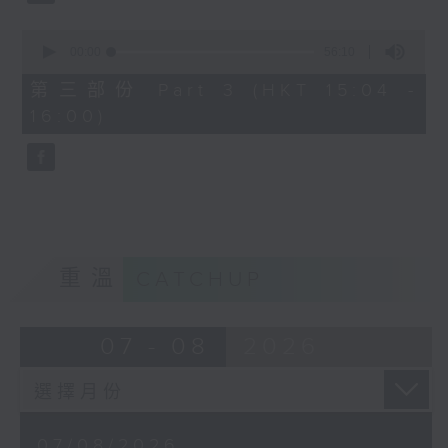
由 文千歲、鄧碧雲 主唱
0
seconds
00:00
56:10
of
56
第三部份 Part 3 (HKT 15:04 -
minutes,
節目時間：1500-1600
16:00)
10
seconds
節目名稱：梨園多聲道
節目主持：梁之潔、黎曉君
嘉賓：龍貫天
重溫
CATCHUP
07 - 08
2026
07/08/2026