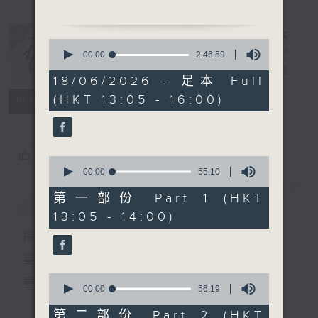
1. 「夢斷櫻花廿四橋」
0
由 劉鳳、嚴淑芳 主唱
seconds
00:00
2:46:59
of
戲曲天地
電台直播
2
18/06/2026 - 足本 Full
2.「唐明皇與楊貴妃之長生
hours,
(HKT 13:05 - 16:00)
46
特備網頁
FACEBOOK
殿、夢會」
所有集數
minutes,
由 文千歲、吳君麗 主唱
59
seconds
3.「桃花依舊笑春風」
您喜歡這個節目嗎?
0
由 陳笑風 主唱
seconds
00:00
55:10
of
55
簡介
GIST
第一部份 Part 1 (HKT
minutes,
13:05 - 14:00)
10
節目時間：1500-1600
seconds
播 出 時 間 ：
節目名稱：兩代同場說戲台
節目主持：何偉凌、龍玉聲
星 期 一 至 六：下 午 一 時 至 四 時
0
星 期 日：下 午 一 時 至 五 時
seconds
00:00
56:19
of
1.「蔡鍔與小鳳仙」
56
第二部份 Part 2 (HKT