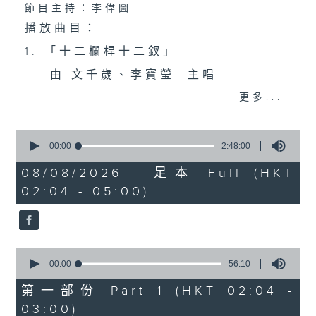
節目主持：李偉圖
播放曲目：
1. 「十二欄桿十二釵」
由 文千歲、李寶瑩 主唱
更多...
2. 「春暖花開醉杏樓」
0
由 黃麗冰 主唱
seconds
00:00
2:48:00
of
2
08/08/2026 - 足本 Full (HKT
hours,
02:04 - 05:00)
3. 「怡紅公子祭瀟湘之葬花」
48
minutes,
0
由 蓋鳴暉、尹飛燕 主唱
seconds
0
4. 「火海君臣」
seconds
00:00
56:10
of
由 龍貫天、丁凡 主唱
56
第一部份 Part 1 (HKT 02:04 -
minutes,
03:00)
10