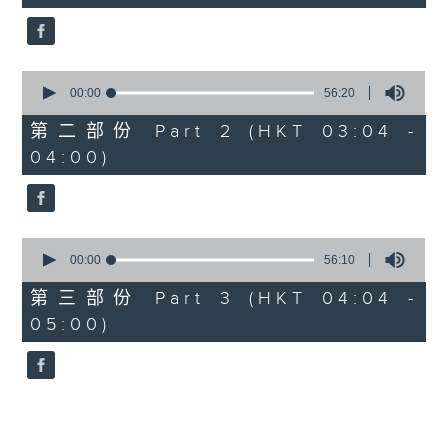
seconds
5. 「鸞飄鳳更飄」
由 黃一鳴、盧筱萍 主唱
0
seconds
00:00
56:20
of
6. 「花落始逢君」
56
第二部份 Part 2 (HKT 03:04 -
minutes,
由 張月兒、伍木蘭 主唱
04:00)
20
seconds
0
seconds
00:00
56:10
of
56
第三部份 Part 3 (HKT 04:04 -
minutes,
05:00)
10
seconds