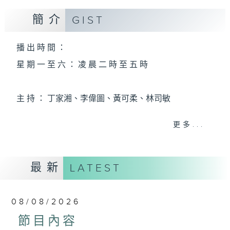
簡介
GIST
播 出 時 間 ：
星 期 一 至 六 ： 凌 晨 二 時 至 五 時
主 持 ： 丁家湘、李偉圖、黃可柔、林司敏
更多...
香港電台第五台由2014年7月28日凌晨二時開始，推出
每週6天，逢星期一至六凌晨二時至五時的粵曲節目，
最新
務求令每一個晚上越夜「粤」精彩。
LATEST
08/08/2026
節目內容