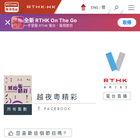
ENG
/
簡
×
全新 RTHK On The Go
取得
一手掌握 RTHK 電台、電視節目
越夜粵精彩
電台直播
FACEBOOK
所有集數
您喜歡這個節目嗎?