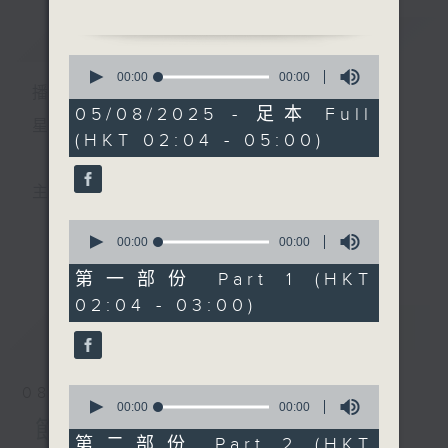
簡介
GIST
2. 「魂斷藍橋」
0
由 文千歲、梁少芯 主唱
seconds
00:00
00:00
播 出 時 間 ：
of
0
05/08/2025 - 足本 Full
3. 「賈寶玉夜雨訪晴雯」
seconds
星 期 一 至 六 ： 凌 晨 二 時 至 五 時
(HKT 02:04 - 05:00)
由 靳永棠、梁玉卿 主唱
4. 「連城璧之釵刺」
主 持 ： 丁家湘、李偉圖、黃可柔、林司敏
由 蓋鳴暉、吳美英 主唱
0
seconds
00:00
00:00
更多...
香港電台第五台由2014年7月28日凌晨二時開始，推出
of
0
第一部份 Part 1 (HKT
5. 「浮生六記之芸娘離恨」
seconds
每週6天，逢星期一至六凌晨二時至五時的粵曲節目，
02:04 - 03:00)
由 張寶強、白楊 主唱
最新
務求令每一個晚上越夜「粤」精彩。
LATEST
0
08/08/2026
seconds
00:00
00:00
of
節目內容
0
第二部份 Part 2 (HKT