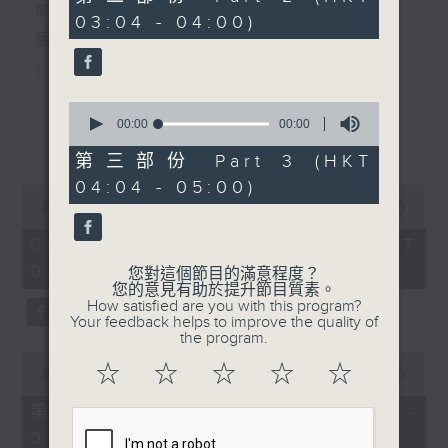
seconds
節目主持：李偉圖
03:04 - 04:00)
播放曲目：
1. 「十二欄桿十二釵」
由 文千歲、李寶瑩 主唱
0
seconds
00:00
00:00
更多...
of
0
第三部份 Part 3 (HKT
2. 「春暖花開醉杏樓」
seconds
04:04 - 05:00)
0
由 黃麗冰 主唱
seconds
00:00
2:48:00
of
2
08/08/2026 - 足本 Full (HKT
hours,
02:04 - 05:00)
3. 「怡紅公子祭瀟湘之葬花」
48
您對這個節目的滿意程度？
minutes,
您的意見有助於提升節目質素。
0
由 蓋鳴暉、尹飛燕 主唱
How satisfied are you with this program?
seconds
Your feedback helps to improve the quality of
the program.
0
4. 「火海君臣」
☆
☆
☆
☆
☆
seconds
00:00
56:10
of
由 龍貫天、丁凡 主唱
56
第一部份 Part 1 (HKT 02:04 -
minutes,
03:00)
10