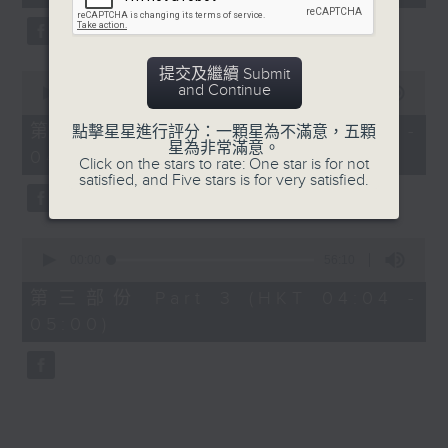
seconds
5. 「鸞飄鳳更飄」
由 黃一鳴、盧筱萍 主唱
提交及繼續 Submit
0
and Continue
seconds
00:00
56:20
of
6. 「花落始逢君」
56
第二部份 Part 2 (HKT 03:04 -
點擊星星進行評分：一顆星為不滿意，五顆
minutes,
星為非常滿意。
由 張月兒、伍木蘭 主唱
04:00)
20
Click on the stars to rate: One star is for not
seconds
satisfied, and Five stars is for very satisfied.
0
seconds
00:00
56:10
of
56
第三部份 Part 3 (HKT 04:04 -
minutes,
05:00)
10
seconds