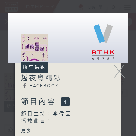
ENG
/
簡
×
全新 RTHK On The Go
取得
一手掌握 RTHK 電台、電視節目
X
所有集數
越夜粵精彩
FACEBOOK
越夜粵精彩
電台直播
節目內容
FACEBOOK
所有集數
節目主持：李偉圖
播放曲目：
1. 「紅娘遞柬」
您喜歡這個節目嗎?
更多...
由 陳小漢、蘇春梅 主唱