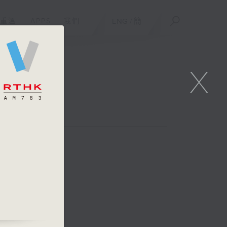
重溫
APPS
我們
ENG
/
簡
X