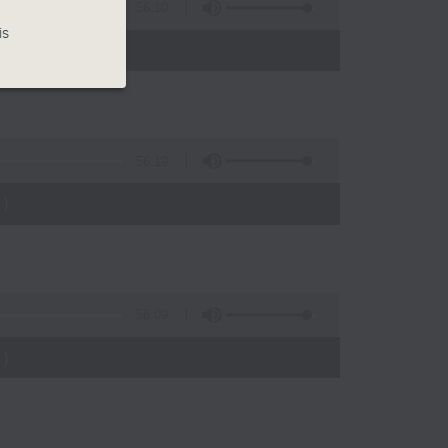
56:10
is
)
56:19
)
56:09
)