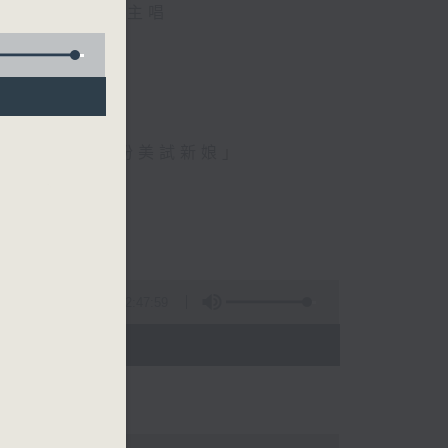
麟、伍卓忠 主唱
、金馬玉堂客、扮美試新娘」
2:47:59
 - 05:00)