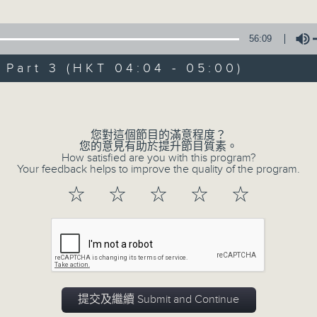
由 文千歲、梁少芯、李艷冰、白鳳英、賽麒
56:09
3. 「情牽四大美人之西施劫後情」
art 3 (HKT 04:04 - 05:00)
由 黎駿聲、張美峯 主唱
Volume
4. 「鬼才倫文敘之賣菜逢艷婢、退婚結良緣
由 鄧碧雲、李香琴 主唱
您對這個節目的滿意程度？
您的意見有助於提升節目質素。
How satisfied are you with this program?
5. 「金葉菊之夢會梅花澗」
Your feedback helps to improve the quality of the program.
由 龍貫天、李鳳 主唱
☆
☆
☆
☆
☆
0
seconds
00:00
of
2
06/08/2026 - 足本 Full (HKT 02:04
hours,
47
minutes,
59
seconds
Volume
提交及繼續 Submit and Continue
90%
0