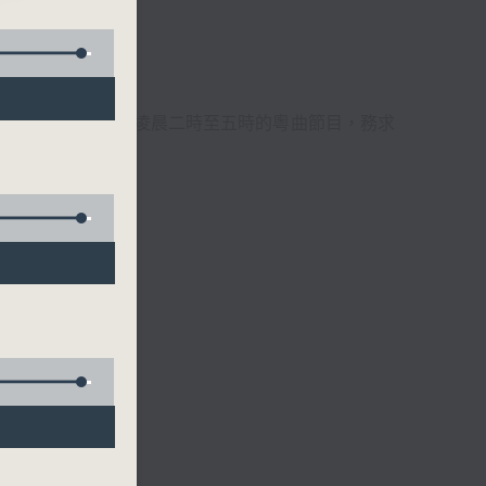
週6天，逢星期一至六凌晨二時至五時的粵曲節目，務求