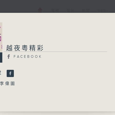
電視
電台
新聞
WEB+
越夜粵精彩
越夜粵精彩
FACEBOOK
FACEBOOK
所有集數
容
李偉圖
您喜歡這個節目嗎?
別姬」
峰、王超群 主唱
播 出 時 間 ：
施之語兒亭」