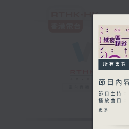
所有集數
節目內
電台直播
節目主持：
播放曲目：
1. 「霸王
更多...
由 吳仟
2. 「西