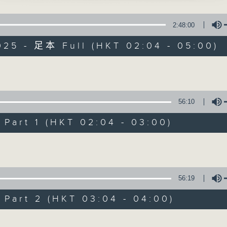
星 期 一 至 六 ： 凌 晨 二 時 至 五 時
聲、南鳳 主唱
2:48:00
主 持 ： 丁家湘、李偉圖、黃可柔、林司敏
依」
025 - 足本 Full (HKT 02:04 - 05:00)
賢、蔣文端 主唱
香港電台第五台由2014年7月28日凌晨二時開始，推出每
令每一個晚上越夜「粤」精彩。
雀東南飛」
Volume
潔、梁素琴 主唱
56:10
牧羊」
06/08/2026
女 主唱
art 1 (HKT 02:04 - 03:00)
節目內容
Volume
花亭贈劍」
節目主持：丁家湘
凡、吳君麗 主唱
播放曲目：
1. 「唐伯虎追舟」
56:19
由 新馬師曾、南紅 主唱
art 2 (HKT 03:04 - 04:00)
Volume
2. 「光緒皇夜祭珍妃之私探」