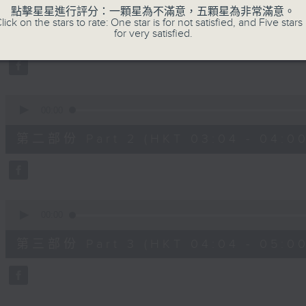
seconds
00:00
點擊星星進行評分：一顆星為不滿意，五顆星為非常滿意。
of
lick on the stars to rate: One star is for not satisfied, and Five stars 
56
第一部份 Part 1 (HKT 02:04 - 03:00
for very satisfied.
minutes,
10
seconds
Volume
90%
0
seconds
00:00
of
56
第二部份 Part 2 (HKT 03:04 - 04:00
minutes,
19
seconds
Volume
90%
0
seconds
00:00
of
56
第三部份 Part 3 (HKT 04:04 - 05:00
minutes,
9
seconds
Volume
90%