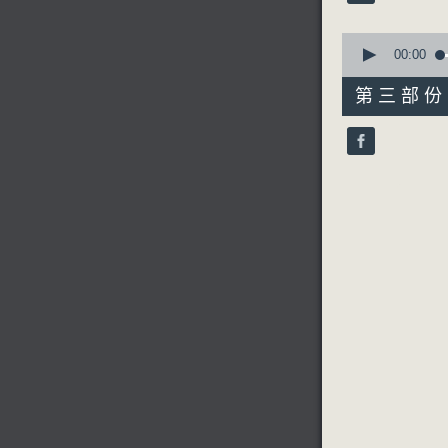
90%
0
seconds
00:00
of
56
第三部份 P
minutes,
9
seconds
90%