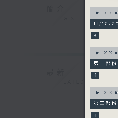
由 林家
簡介
0
seconds
00:00
of
GIST
3. 「長相
2
11/10/2
由 白慶
hours,
48
minutes,
4. 「孔
0
seconds
由 梁之
90%
0
seconds
00:00
5. 「蘇武
of
56
由 紅線
第一部份 P
minutes,
10
最新
seconds
6. 「百
90%
LATEST
由 何非
0
seconds
00:00
of
56
第二部份 P
minutes,
19
seconds