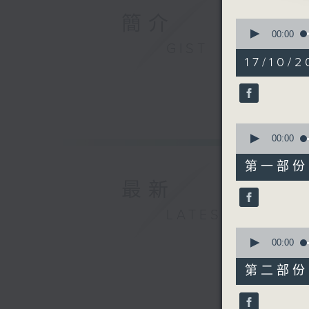
由 張惠
簡介
0
seconds
00:00
of
GIST
3. 「劍底
2
17/10/2
由 羅劍
hours,
48
minutes,
4. 「冤枉
0
seconds
由 薛覺
90%
0
seconds
00:00
5. 「唐
of
56
由 李銀
第一部份 P
minutes,
10
最新
seconds
6. 「後母
90%
LATEST
由 鄧寄
0
seconds
00:00
of
56
第二部份 P
minutes,
19
seconds