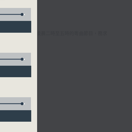
週6天，逢星期一至六凌晨二時至五時的粵曲節目，務求