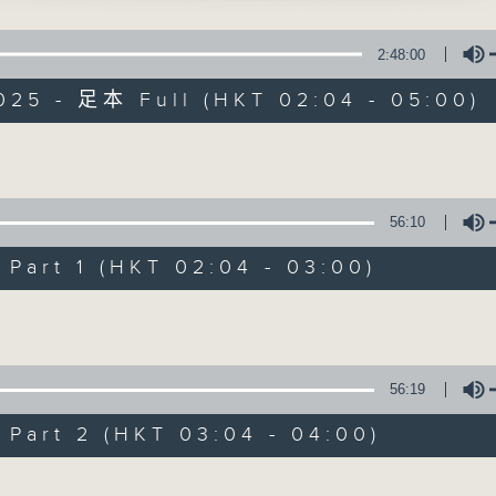
星 期 一 至 六 ： 凌 晨 二 時 至 五 時
芳 主唱
2:48:00
主 持 ： 丁家湘、李偉圖、黃可柔、林司敏
情鴛」
025 - 足本 Full (HKT 02:04 - 05:00)
郎、何麗芳、冼劍麗 主唱
香港電台第五台由2014年7月28日凌晨二時開始，推出每
令每一個晚上越夜「粤」精彩。
相思」
Volume
先、譚蘭卿 主唱
56:10
明皇憶貴妃」
08/08/2026
嬌 主唱
art 1 (HKT 02:04 - 03:00)
節目內容
Volume
教女」
節目主持：李偉圖
塵、吳美英 主唱
播放曲目：
1. 「十二欄桿十二釵」
56:19
由 文千歲、李寶瑩 主唱
art 2 (HKT 03:04 - 04:00)
Volume
2. 「春暖花開醉杏樓」