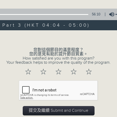
由 黃麗冰 主唱
56:10
3. 「怡紅公子祭瀟湘之葬花」
art 3 (HKT 04:04 - 05:00)
由 蓋鳴暉、尹飛燕 主唱
Volume
4. 「火海君臣」
由 龍貫天、丁凡 主唱
您對這個節目的滿意程度？
您的意見有助於提升節目質素。
How satisfied are you with this program?
5. 「鸞飄鳳更飄」
Your feedback helps to improve the quality of the program.
由 黃一鳴、盧筱萍 主唱
☆
☆
☆
☆
☆
6. 「花落始逢君」
由 張月兒、伍木蘭 主唱
0
seconds
00:00
of
2
提交及繼續 Submit and Continue
08/08/2026 - 足本 Full (HKT 02:04
hours,