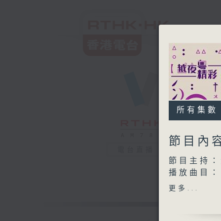
所有集數
節目內
電台直播
節目主持：
播放曲目：
1. 「鳳
更多...
由 新馬
2. 「一代