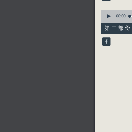
90%
0
seconds
00:00
of
56
第三部份 P
minutes,
10
seconds
90%