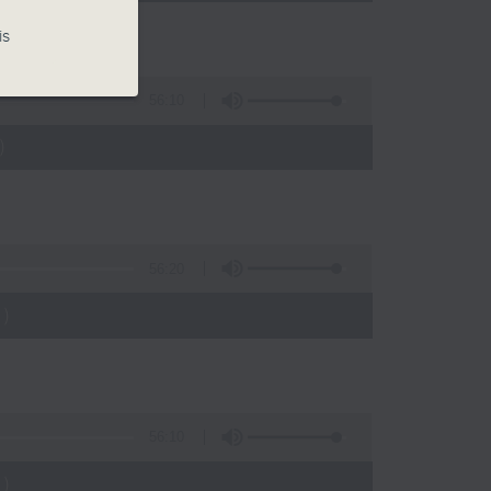
is
56:10
)
56:20
)
56:10
)