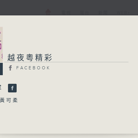
電視
電台
新聞
WEB+
越夜粵精彩
越夜粵精彩
FACEBOOK
FACEBOOK
所有集數
容
黃可柔
您喜歡這個節目嗎?
燭燒殘淚未乾」
師曾、崔妙芝 主唱
播 出 時 間 ：
名花」