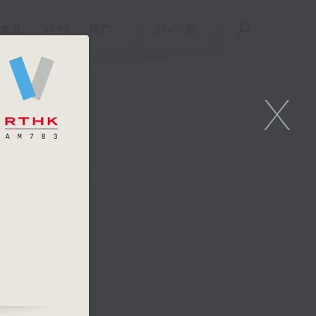
重溫
APPS
我們
ENG
/
簡
X