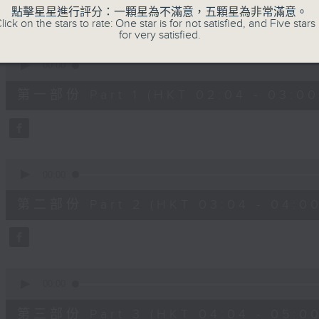
48
點擊星星進行評分：一顆星為不滿意，五顆星為非常滿意。
minutes,
lick on the stars to rate: One star is for not satisfied, and Five stars 
0
for very satisfied.
seconds
Volume
90%
0
seconds
00:00
of
56
第一部份 Part 1 (HKT 02:04 - 03:00
minutes,
10
seconds
Volume
90%
0
seconds
00:00
of
56
第二部份 Part 2 (HKT 03:04 - 04:00
minutes,
20
seconds
Volume
90%
0
seconds
00:00
of
56
第三部份 Part 3 (HKT 04:04 - 05:00
minutes,