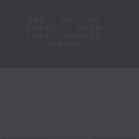
新聞稿
|
招聘
|
招標
|
知識產權告示
|
常見問題
|
私隱政策
|
無障礙播放器
|
其他語言內容
|
© 2026 rthk.hk