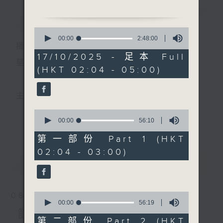
唱
簡介
GIST
0
2. 「一代名花」
seconds
00:00
2:48:00
播 出 時 間 ：
of
由 張惠芳 主唱
2
17/10/2025 - 足本 Full
hours,
星 期 一 至 六 ： 凌 晨 二 時 至 五 時
(HKT 02:04 - 05:00)
48
3. 「劍底情鴛」
minutes,
由 羅劍郎、何麗芳、冼劍
0
seconds
麗 主唱
主 持 ： 丁家湘、李偉圖、黃可柔、林司敏
0
4. 「冤枉相思」
seconds
00:00
56:10
更多...
香港電台第五台由2014年7月28日凌晨二時開始，推出
of
由 薛覺先、譚蘭卿 主唱
56
第一部份 Part 1 (HKT
minutes,
每週6天，逢星期一至六凌晨二時至五時的粵曲節目，
02:04 - 03:00)
10
5. 「唐明皇憶貴妃」
seconds
最新
務求令每一個晚上越夜「粤」精彩。
LATEST
由 李銀嬌 主唱
6. 「後母教女」
0
08/08/2026
由 鄧寄塵、吳美英 主唱
seconds
00:00
56:19
of
節目內容
56
第二部份 Part 2 (HKT