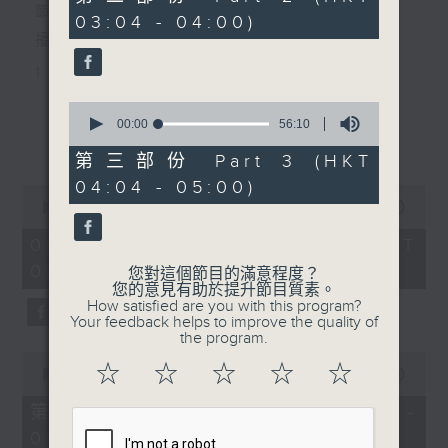
minutes,
節目主持：李偉圖
03:04 - 04:00)
19
seconds
播放曲目：
1. 「十二欄桿十二釵」
由 文千歲、李寶瑩 主唱
0
seconds
00:00
56:10
更多...
of
56
第三部份 Part 3 (HKT
2. 「春暖花開醉杏樓」
minutes,
04:04 - 05:00)
10
0
seconds
由 黃麗冰 主唱
seconds
00:00
2:48:00
of
2
08/08/2026 - 足本 Full (HKT
hours,
02:04 - 05:00)
3. 「怡紅公子祭瀟湘之葬花」
48
您對這個節目的滿意程度？
minutes,
您的意見有助於提升節目質素。
0
由 蓋鳴暉、尹飛燕 主唱
How satisfied are you with this program?
seconds
Your feedback helps to improve the quality of
the program.
0
4. 「火海君臣」
☆
☆
☆
☆
☆
seconds
00:00
56:10
of
由 龍貫天、丁凡 主唱
56
第一部份 Part 1 (HKT 02:04 -
minutes,
03:00)
10