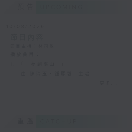
預告
UPCOMING
10/08/2026
節目內容
節目主持：林司敏
播放曲目：
1. 「一夢到巫山 」
由 陳玲玉、鍾麗蓉 主唱
更多...
2. 「楊玉環歸天」
由 李慧 主唱
重溫
CATCHUP
3. 「笑傲江湖之荒山訂情」