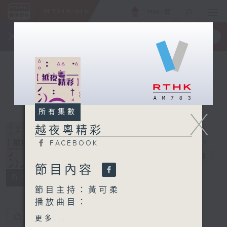
ENG
/
簡
×
全新 RTHK On The Go
取得
一手掌握 RTHK 電台、電視節目
X
所有集數
越夜粵精彩
FACEBOOK
越夜粵精彩
電台直播
節目內容
FACEBOOK
所有集數
節目主持：黃可柔
播放曲目：
1. 「鳳燭燒殘淚未乾」
您喜歡這個節目嗎?
更多...
由 新馬師曾、崔妙芝 主