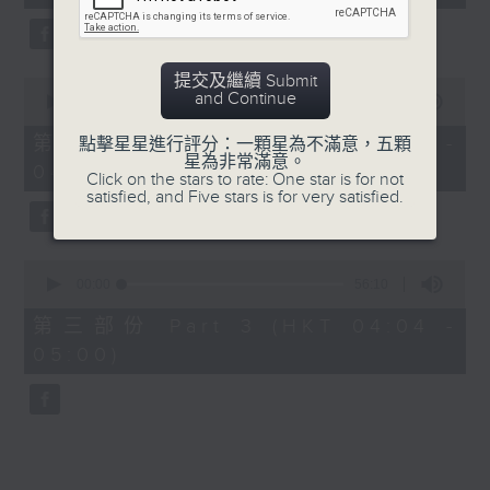
seconds
5. 「鸞飄鳳更飄」
由 黃一鳴、盧筱萍 主唱
提交及繼續 Submit
0
and Continue
seconds
00:00
56:20
of
6. 「花落始逢君」
56
第二部份 Part 2 (HKT 03:04 -
點擊星星進行評分：一顆星為不滿意，五顆
minutes,
星為非常滿意。
由 張月兒、伍木蘭 主唱
04:00)
20
Click on the stars to rate: One star is for not
seconds
satisfied, and Five stars is for very satisfied.
0
seconds
00:00
56:10
of
56
第三部份 Part 3 (HKT 04:04 -
minutes,
05:00)
10
seconds