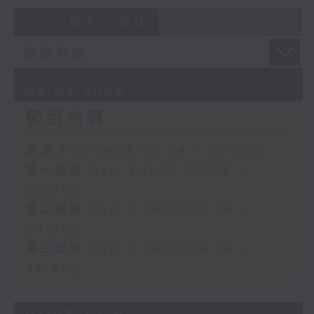
由 崔慶麟、曾慧 主唱
07 - 08
2026
4. 「海棠香影月中搖」
由 嚴淑芳 主唱
08/08/2026
節目內容
5. 「夢會巫山」
由 陳小漢、蔣文端 主唱
足本 Full (HKT 02:04 - 05:00)
第一部份 Part 1 (HKT 02:04 -
6. 「魂夢繞山河」
03:00)
由 李少芳 、許蓓 主唱
第二部份 Part 2 (HKT 03:04 -
04:00)
第三部份 Part 3 (HKT 04:04 -
05:00)
07/08/2026