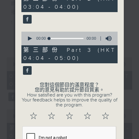
seconds
節目主持：黃可柔
03:04 - 04:00)
播放曲目：
1. 「西廂記之賴柬」
由 白慶賢、王戈丹、梅芬 主唱
0
seconds
00:00
00:00
更多...
of
0
第三部份 Part 3 (HKT
2. 「賣春愁」
seconds
04:04 - 05:00)
0
由 白楊 主唱
seconds
00:00
2:48:00
of
2
07/08/2026 - 足本 Full (HKT
hours,
02:04 - 05:00)
3. 「風流大俠」
48
您對這個節目的滿意程度？
minutes,
您的意見有助於提升節目質素。
0
由 靳永棠、梁玉卿 主唱
How satisfied are you with this program?
seconds
Your feedback helps to improve the quality of
the program.
0
4. 「人隔萬重山」
☆
☆
☆
☆
☆
seconds
00:00
56:10
of
由 張惠芳、胡美倫 主唱
56
第一部份 Part 1 (HKT 02:04 -
minutes,
03:00)
10