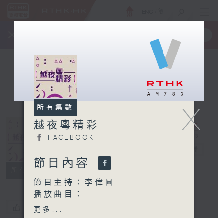
ENG
/
簡
×
全新 RTHK On The Go
取得
一手掌握 RTHK 電台、電視節目
X
所有集數
越夜粵精彩
FACEBOOK
越夜粵精彩
電台直播
節目內容
FACEBOOK
所有集數
節目主持：李偉圖
播放曲目：
1. 「孔子之周遊列國之子見
您喜歡這個節目嗎?
更多...
南子」