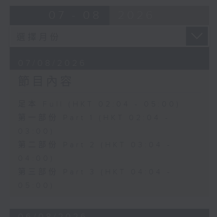
由 蓋鳴暉、尹飛燕 主唱
07 - 08
2026
4. 「火海君臣」
由 龍貫天、丁凡 主唱
07/08/2026
節目內容
5. 「鸞飄鳳更飄」
由 黃一鳴、盧筱萍 主唱
足本 Full (HKT 02:04 - 05:00)
第一部份 Part 1 (HKT 02:04 -
6. 「花落始逢君」
03:00)
由 張月兒、伍木蘭 主唱
第二部份 Part 2 (HKT 03:04 -
04:00)
第三部份 Part 3 (HKT 04:04 -
05:00)
06/08/2026