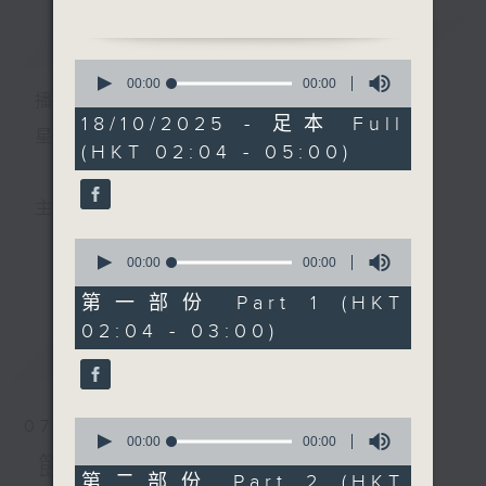
由 阮兆輝、鄧美玲 主唱
簡介
GIST
0
2. 「九天玄女之投荔」
seconds
00:00
00:00
播 出 時 間 ：
of
由 劉惠鳴、李淑勤 主唱
0
18/10/2025 - 足本 Full
seconds
星 期 一 至 六 ： 凌 晨 二 時 至 五 時
(HKT 02:04 - 05:00)
3. 「石門道別」
由 梁耀安、何華棧 主唱
主 持 ： 丁家湘、李偉圖、黃可柔、林司敏
4. 「郵亭詩話之拜月訂盟」
0
由 新劍郎、尹飛燕 主唱
seconds
00:00
00:00
更多...
香港電台第五台由2014年7月28日凌晨二時開始，推出
of
0
第一部份 Part 1 (HKT
5. 「訪陸游」
seconds
每週6天，逢星期一至六凌晨二時至五時的粵曲節目，
02:04 - 03:00)
由 楊凱帆、潘千芊 主唱
最新
務求令每一個晚上越夜「粤」精彩。
LATEST
6. 「桃林艷跡」
由 鍾雲山、盧筱萍 主唱
0
07/08/2026
seconds
00:00
00:00
of
節目內容
0
第二部份 Part 2 (HKT