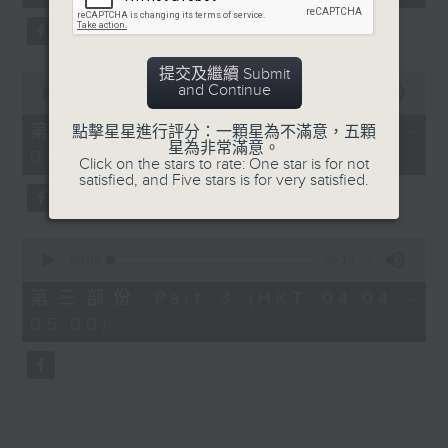
seconds
5. 「橫財就手」
由 何大傻、小飛紅 主唱
提交及繼續 Submit
0
and Continue
seconds
00:00
56:19
of
6. 「花木蘭之柳營步月」
56
第二部份 Part 2 (HKT 03:04 -
點擊星星進行評分：一顆星為不滿意，五顆
minutes,
星為非常滿意。
由 梁耀安、何萍 主唱
04:00)
19
Click on the stars to rate: One star is for not
seconds
satisfied, and Five stars is for very satisfied.
7. 「腸斷大江東」
0
由 劉鳳 主唱
seconds
00:00
56:10
of
56
第三部份 Part 3 (HKT 04:04 -
minutes,
05:00)
10
seconds