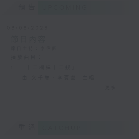
預告
UPCOMING
08/08/2026
節目內容
節目主持：李偉圖
播放曲目：
1. 「十二欄桿十二釵」
由 文千歲、李寶瑩 主唱
更多...
2. 「春暖花開醉杏樓」
由 黃麗冰 主唱
重溫
CATCHUP
3. 「怡紅公子祭瀟湘之葬花」