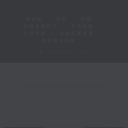
新聞稿
|
招聘
|
招標
|
知識產權告示
|
常見問題
|
私隱政策
|
無障礙播放器
|
其他語言內容
|
© 2026 rthk.hk