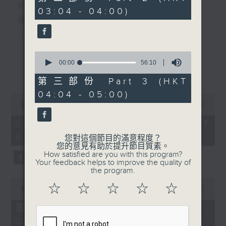
minutes,
節目主持：李偉圖
03:04 - 04:00)
20
seconds
播放曲目：
1. 「十二欄桿十二釵」
由 文千歲、李寶瑩 主唱
0
seconds
00:00
56:10
更多...
of
56
第三部份 Part 3 (HKT
2. 「春暖花開醉杏樓」
minutes,
04:04 - 05:00)
10
0
seconds
由 黃麗冰 主唱
seconds
00:00
2:48:00
of
2
08/08/2026 - 足本 Full (HKT
hours,
02:04 - 05:00)
3. 「怡紅公子祭瀟湘之葬花」
48
您對這個節目的滿意程度？
minutes,
您的意見有助於提升節目質素。
0
由 蓋鳴暉、尹飛燕 主唱
How satisfied are you with this program?
seconds
Your feedback helps to improve the quality of
the program.
0
4. 「火海君臣」
☆
☆
☆
☆
☆
seconds
00:00
56:10
of
由 龍貫天、丁凡 主唱
56
第一部份 Part 1 (HKT 02:04 -
minutes,
03:00)
10