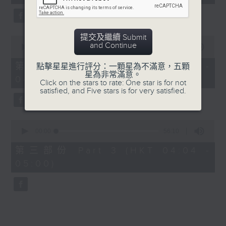
seconds
5. 「鸞飄鳳更飄」
由 黃一鳴、盧筱萍 主唱
提交及繼續 Submit
0
and Continue
seconds
00:00
56:20
of
6. 「花落始逢君」
56
第二部份 Part 2 (HKT 03:04 -
點擊星星進行評分：一顆星為不滿意，五顆
minutes,
星為非常滿意。
由 張月兒、伍木蘭 主唱
04:00)
20
Click on the stars to rate: One star is for not
seconds
satisfied, and Five stars is for very satisfied.
0
seconds
00:00
56:10
of
56
第三部份 Part 3 (HKT 04:04 -
minutes,
05:00)
10
seconds