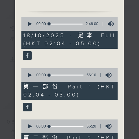
由 阮兆輝、鄧美玲 主唱
簡介
GIST
0
2. 「九天玄女之投荔」
seconds
00:00
2:48:00
播 出 時 間 ：
of
由 劉惠鳴、李淑勤 主唱
2
18/10/2025 - 足本 Full
hours,
星 期 一 至 六 ： 凌 晨 二 時 至 五 時
(HKT 02:04 - 05:00)
48
3. 「石門道別」
minutes,
由 梁耀安、何華棧 主唱
0
seconds
主 持 ： 丁家湘、李偉圖、黃可柔、林司敏
4. 「郵亭詩話之拜月訂盟」
0
由 新劍郎、尹飛燕 主唱
seconds
00:00
56:10
更多...
香港電台第五台由2014年7月28日凌晨二時開始，推出
of
56
第一部份 Part 1 (HKT
5. 「訪陸游」
minutes,
每週6天，逢星期一至六凌晨二時至五時的粵曲節目，
02:04 - 03:00)
10
由 楊凱帆、潘千芊 主唱
seconds
最新
務求令每一個晚上越夜「粤」精彩。
LATEST
6. 「桃林艷跡」
由 鍾雲山、盧筱萍 主唱
0
08/08/2026
seconds
00:00
56:20
of
節目內容
56
第二部份 Part 2 (HKT