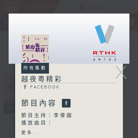
ENG
/
簡
×
全新 RTHK On The Go
取得
一手掌握 RTHK 電台、電視節目
X
所有集數
越夜粵精彩
FACEBOOK
越夜粵精彩
電台直播
節目內容
FACEBOOK
所有集數
節目主持：李偉圖
播放曲目：
1. 「孔子之周遊列國之子見
您喜歡這個節目嗎?
更多...
南子」