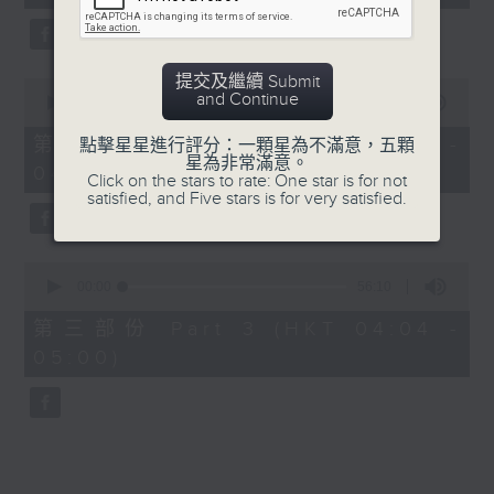
seconds
5. 「橫財就手」
由 何大傻、小飛紅 主唱
提交及繼續 Submit
0
and Continue
seconds
00:00
56:19
of
6. 「花木蘭之柳營步月」
56
第二部份 Part 2 (HKT 03:04 -
點擊星星進行評分：一顆星為不滿意，五顆
minutes,
星為非常滿意。
由 梁耀安、何萍 主唱
04:00)
19
Click on the stars to rate: One star is for not
seconds
satisfied, and Five stars is for very satisfied.
7. 「腸斷大江東」
0
由 劉鳳 主唱
seconds
00:00
56:10
of
56
第三部份 Part 3 (HKT 04:04 -
minutes,
05:00)
10
seconds