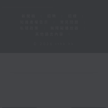
新聞稿
|
招聘
|
招標
|
知識產權告示
|
常見問題
|
私隱政策
|
無障礙播放器
|
其他語言內容
|
© 2026 rthk.hk