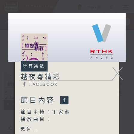
ENG
/
簡
×
全新 RTHK On The Go
取得
一手掌握 RTHK 電台、電視節目
X
所有集數
越夜粵精彩
FACEBOOK
越夜粵精彩
電台直播
節目內容
FACEBOOK
所有集數
節目主持：丁家湘
播放曲目：
1. 「琵琶記之南浦惜別」
您喜歡這個節目嗎?
更多...
由 文千歲、鄧美玲 主唱