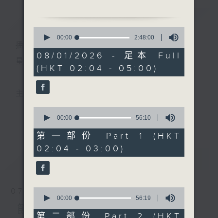
簡介
GIST
2. 「月老繫赤繩」
0
由 芳艷芬、曾超群 主唱
seconds
00:00
2:48:00
播 出 時 間 ：
of
2
08/01/2026 - 足本 Full
3. 「古渡離愁」
hours,
星 期 一 至 六 ： 凌 晨 二 時 至 五 時
(HKT 02:04 - 05:00)
48
由 陳小漢、羅麗娟 主唱
minutes,
0
seconds
4. 「桃花依舊笑春風」
主 持 ： 丁家湘、李偉圖、黃可柔、林司敏
由 譚家寶、伍木蘭 主唱
0
seconds
00:00
56:10
更多...
香港電台第五台由2014年7月28日凌晨二時開始，推出
of
5. 「柴米夫妻」
56
第一部份 Part 1 (HKT
由 李銳祖、金山女 主唱
minutes,
每週6天，逢星期一至六凌晨二時至五時的粵曲節目，
02:04 - 03:00)
10
seconds
最新
務求令每一個晚上越夜「粤」精彩。
LATEST
6. 「微之憶薛濤」
由 甘明超 主唱
0
07/08/2026
seconds
00:00
56:19
of
節目內容
56
第二部份 Part 2 (HKT