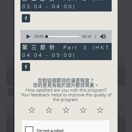
minutes,
節目主持：黃可柔
03:04 - 04:00)
19
seconds
播放曲目：
1. 「西廂記之賴柬」
由 白慶賢、王戈丹、梅芬 主唱
0
seconds
00:00
56:10
更多...
of
56
第三部份 Part 3 (HKT
2. 「賣春愁」
minutes,
04:04 - 05:00)
10
0
seconds
由 白楊 主唱
seconds
00:00
2:48:00
of
2
07/08/2026 - 足本 Full (HKT
hours,
02:04 - 05:00)
3. 「風流大俠」
48
您對這個節目的滿意程度？
minutes,
您的意見有助於提升節目質素。
0
由 靳永棠、梁玉卿 主唱
How satisfied are you with this program?
seconds
Your feedback helps to improve the quality of
the program.
0
4. 「人隔萬重山」
☆
☆
☆
☆
☆
seconds
00:00
56:10
of
由 張惠芳、胡美倫 主唱
56
第一部份 Part 1 (HKT 02:04 -
minutes,
03:00)
10