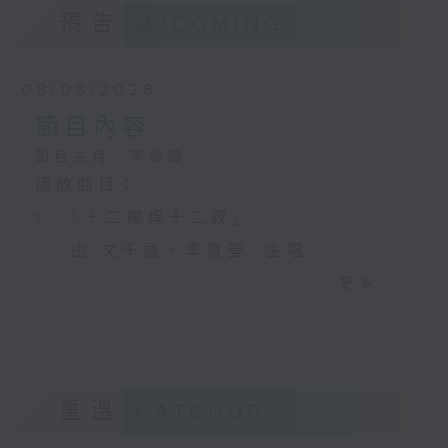
預告
UPCOMING
08/08/2026
節目內容
節目主持：李偉圖
播放曲目：
1. 「十二欄桿十二釵」
由 文千歲、李寶瑩 主唱
更多...
2. 「春暖花開醉杏樓」
由 黃麗冰 主唱
重溫
CATCHUP
3. 「怡紅公子祭瀟湘之葬花」