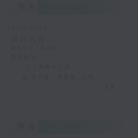
預告
UPCOMING
08/08/2026
節目內容
節目主持：李偉圖
播放曲目：
1. 「十二欄桿十二釵」
由 文千歲、李寶瑩 主唱
更多...
2. 「春暖花開醉杏樓」
由 黃麗冰 主唱
重溫
CATCHUP
3. 「怡紅公子祭瀟湘之葬花」