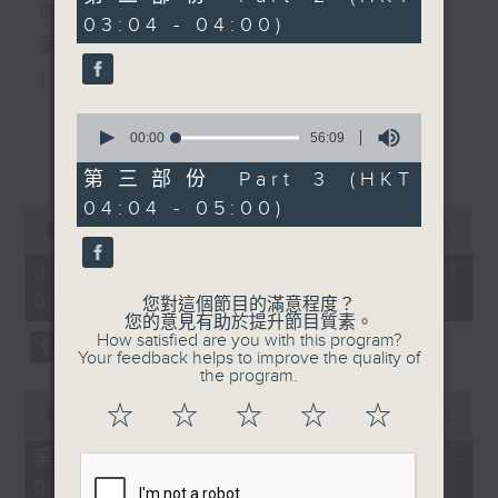
minutes,
節目主持：黃可柔
03:04 - 04:00)
20
seconds
播放曲目：
1. 「西廂記之賴柬」
由 白慶賢、王戈丹、梅芬 主唱
0
seconds
00:00
56:09
更多...
of
56
第三部份 Part 3 (HKT
2. 「賣春愁」
minutes,
04:04 - 05:00)
9
0
seconds
由 白楊 主唱
seconds
00:00
2:48:00
of
2
07/08/2026 - 足本 Full (HKT
hours,
02:04 - 05:00)
3. 「風流大俠」
48
您對這個節目的滿意程度？
minutes,
您的意見有助於提升節目質素。
0
由 靳永棠、梁玉卿 主唱
How satisfied are you with this program?
seconds
Your feedback helps to improve the quality of
the program.
0
4. 「人隔萬重山」
☆
☆
☆
☆
☆
seconds
00:00
56:10
of
由 張惠芳、胡美倫 主唱
56
第一部份 Part 1 (HKT 02:04 -
minutes,
03:00)
10