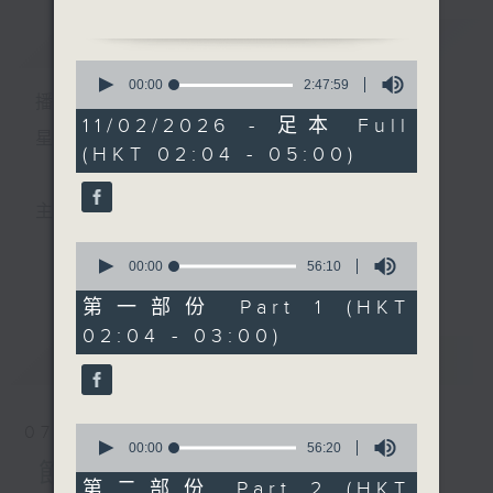
簡介
GIST
2. 「封金掛印 」
0
由 李秋元、陳慧思 主唱
seconds
00:00
2:47:59
播 出 時 間 ：
of
2
11/02/2026 - 足本 Full
3. 「夢斷殘宵」
hours,
星 期 一 至 六 ： 凌 晨 二 時 至 五 時
(HKT 02:04 - 05:00)
47
由 龍貫天 主唱
minutes,
4. 「碧海狂僧 」
59
seconds
由 金凡、崔妙芝、梅欣、
主 持 ： 丁家湘、李偉圖、黃可柔、林司敏
盧筱萍、小甘羅、源妙貞 主
0
唱
seconds
00:00
56:10
更多...
香港電台第五台由2014年7月28日凌晨二時開始，推出
of
56
第一部份 Part 1 (HKT
minutes,
每週6天，逢星期一至六凌晨二時至五時的粵曲節目，
02:04 - 03:00)
10
seconds
最新
務求令每一個晚上越夜「粤」精彩。
LATEST
0
07/08/2026
seconds
00:00
56:20
of
節目內容
56
第二部份 Part 2 (HKT