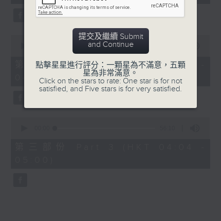
seconds
5. 「橫財就手」
由 何大傻、小飛紅 主唱
提交及繼續 Submit
0
and Continue
seconds
00:00
56:19
of
6. 「花木蘭之柳營步月」
56
第二部份 Part 2 (HKT 03:04 -
點擊星星進行評分：一顆星為不滿意，五顆
minutes,
星為非常滿意。
由 梁耀安、何萍 主唱
04:00)
19
Click on the stars to rate: One star is for not
seconds
satisfied, and Five stars is for very satisfied.
7. 「腸斷大江東」
0
由 劉鳳 主唱
seconds
00:00
56:10
of
56
第三部份 Part 3 (HKT 04:04 -
minutes,
05:00)
10
seconds