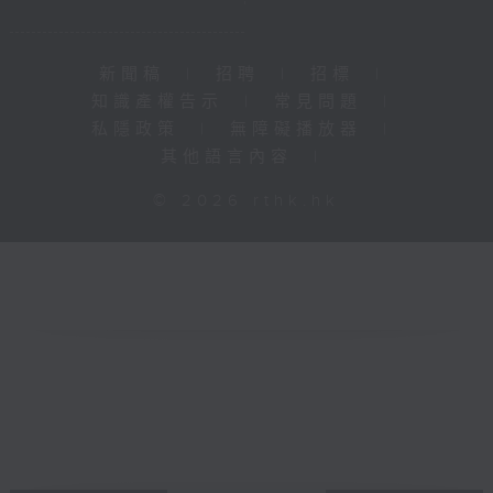
新聞稿
|
招聘
|
招標
|
知識產權告示
|
常見問題
|
私隱政策
|
無障礙播放器
|
其他語言內容
|
© 2026 rthk.hk