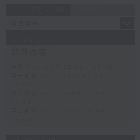
由 蓋鳴暉、尹飛燕 主唱
07 - 08
2026
4. 「火海君臣」
由 龍貫天、丁凡 主唱
07/08/2026
節目內容
5. 「鸞飄鳳更飄」
由 黃一鳴、盧筱萍 主唱
足本 Full (HKT 02:04 - 05:00)
第一部份 Part 1 (HKT 02:04 -
6. 「花落始逢君」
03:00)
由 張月兒、伍木蘭 主唱
第二部份 Part 2 (HKT 03:04 -
04:00)
第三部份 Part 3 (HKT 04:04 -
05:00)
06/08/2026