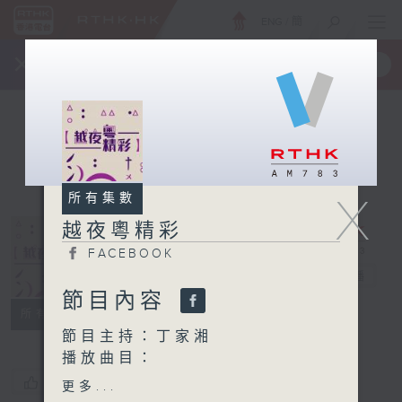
ENG
/
簡
×
全新 RTHK On The Go
取得
一手掌握 RTHK 電台、電視節目
X
所有集數
越夜粵精彩
FACEBOOK
越夜粵精彩
電台直播
節目內容
FACEBOOK
所有集數
節目主持：丁家湘
播放曲目：
1. 「英雄掌上野花香」
您喜歡這個節目嗎?
更多...
由 文千歲、尹飛燕 主唱