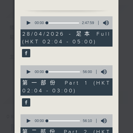
簡介
GIST
2. 「余俠魂訴情」
0
由 馬師曾 主唱
seconds
00:00
2:47:59
播 出 時 間 ：
of
2
28/04/2026 - 足本 Full
3. 「斷腸詞」
hours,
星 期 一 至 六 ： 凌 晨 二 時 至 五 時
(HKT 02:04 - 05:00)
47
由 梁漢威、張琴思 主唱
minutes,
59
seconds
4. 「王應龍」
主 持 ： 丁家湘、李偉圖、黃可柔、林司敏
由 蔣艷紅 主唱
0
seconds
00:00
56:00
更多...
香港電台第五台由2014年7月28日凌晨二時開始，推出
of
5. 「陳子壯花艇情深」
56
第一部份 Part 1 (HKT
由 陳小漢、崔玉梅 主唱
minutes,
每週6天，逢星期一至六凌晨二時至五時的粵曲節目，
02:04 - 03:00)
0
seconds
最新
務求令每一個晚上越夜「粤」精彩。
LATEST
6. 「多情君瑞俏紅娘」
由 徐柳仙、白鳳瑛 主唱
0
08/08/2026
seconds
00:00
56:10
of
節目內容
56
第二部份 Part 2 (HKT