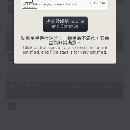
seconds
5. 「鸞飄鳳更飄」
由 黃一鳴、盧筱萍 主唱
提交及繼續 Submit
0
and Continue
seconds
00:00
56:20
of
6. 「花落始逢君」
56
第二部份 Part 2 (HKT 03:04 -
點擊星星進行評分：一顆星為不滿意，五顆
minutes,
星為非常滿意。
由 張月兒、伍木蘭 主唱
04:00)
20
Click on the stars to rate: One star is for not
seconds
satisfied, and Five stars is for very satisfied.
0
seconds
00:00
56:10
of
56
第三部份 Part 3 (HKT 04:04 -
minutes,
05:00)
10
seconds