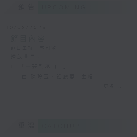
預告
UPCOMING
10/08/2026
節目內容
節目主持：林司敏
播放曲目：
1. 「一夢到巫山 」
由 陳玲玉、鍾麗蓉 主唱
更多...
2. 「楊玉環歸天」
由 李慧 主唱
重溫
CATCHUP
3. 「笑傲江湖之荒山訂情」