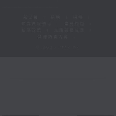
新聞稿
|
招聘
|
招標
|
知識產權告示
|
常見問題
|
私隱政策
|
無障礙播放器
|
其他語言內容
|
© 2026 rthk.hk