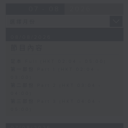
由 崔慶麟、曾慧 主唱
07 - 08
2026
4. 「海棠香影月中搖」
由 嚴淑芳 主唱
08/08/2026
節目內容
5. 「夢會巫山」
由 陳小漢、蔣文端 主唱
足本 Full (HKT 02:04 - 05:00)
第一部份 Part 1 (HKT 02:04 -
6. 「魂夢繞山河」
03:00)
由 李少芳 、許蓓 主唱
第二部份 Part 2 (HKT 03:04 -
04:00)
第三部份 Part 3 (HKT 04:04 -
05:00)
07/08/2026