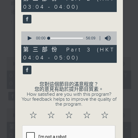
minutes,
節目主持：李偉圖
03:04 - 04:00)
10
seconds
播放曲目：
1. 「十二欄桿十二釵」
由 文千歲、李寶瑩 主唱
0
seconds
00:00
56:09
更多...
of
56
第三部份 Part 3 (HKT
2. 「春暖花開醉杏樓」
minutes,
04:04 - 05:00)
9
0
seconds
由 黃麗冰 主唱
seconds
00:00
2:48:00
of
2
08/08/2026 - 足本 Full (HKT
hours,
02:04 - 05:00)
3. 「怡紅公子祭瀟湘之葬花」
48
您對這個節目的滿意程度？
minutes,
您的意見有助於提升節目質素。
0
由 蓋鳴暉、尹飛燕 主唱
How satisfied are you with this program?
seconds
Your feedback helps to improve the quality of
the program.
0
4. 「火海君臣」
☆
☆
☆
☆
☆
seconds
00:00
56:10
of
由 龍貫天、丁凡 主唱
56
第一部份 Part 1 (HKT 02:04 -
minutes,
03:00)
10