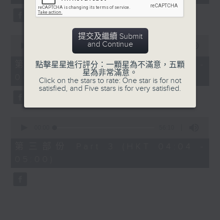
seconds
5. 「鸞飄鳳更飄」
由 黃一鳴、盧筱萍 主唱
提交及繼續 Submit
0
and Continue
seconds
00:00
56:20
of
6. 「花落始逢君」
56
第二部份 Part 2 (HKT 03:04 -
點擊星星進行評分：一顆星為不滿意，五顆
minutes,
星為非常滿意。
由 張月兒、伍木蘭 主唱
04:00)
20
Click on the stars to rate: One star is for not
seconds
satisfied, and Five stars is for very satisfied.
0
seconds
00:00
56:10
of
56
第三部份 Part 3 (HKT 04:04 -
minutes,
05:00)
10
seconds