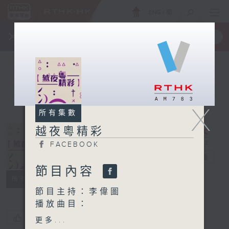
ENG
/
簡
×
全新 RTHK On The Go
取得
一手掌握 RTHK 電台、電視節目
X
所有集數
越夜粵精彩
FACEBOOK
越夜粵精彩
電台直播
節目內容
FACEBOOK
所有集數
節目主持：李偉圖
播放曲目：
1. 「柳毅傳書之牧羊哀話」
您喜歡這個節目嗎?
更多...
由 羅家寶、林小群 主唱