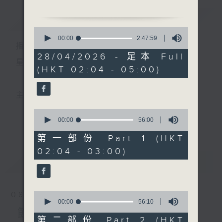
簡介
GIST
2. 「余俠魂訴情」
0
由 馬師曾 主唱
seconds
00:00
2:47:59
播 出 時 間 ：
of
2
28/04/2026 - 足本 Full
3. 「斷腸詞」
hours,
星 期 一 至 六 ： 凌 晨 二 時 至 五 時
(HKT 02:04 - 05:00)
47
由 梁漢威、張琴思 主唱
minutes,
59
seconds
4. 「王應龍」
主 持 ： 丁家湘、李偉圖、黃可柔、林司敏
由 蔣艷紅 主唱
0
seconds
00:00
56:00
更多...
香港電台第五台由2014年7月28日凌晨二時開始，推出
of
5. 「陳子壯花艇情深」
56
第一部份 Part 1 (HKT
由 陳小漢、崔玉梅 主唱
minutes,
每週6天，逢星期一至六凌晨二時至五時的粵曲節目，
02:04 - 03:00)
0
seconds
最新
務求令每一個晚上越夜「粤」精彩。
LATEST
6. 「多情君瑞俏紅娘」
由 徐柳仙、白鳳瑛 主唱
0
08/08/2026
seconds
00:00
56:10
of
節目內容
56
第二部份 Part 2 (HKT