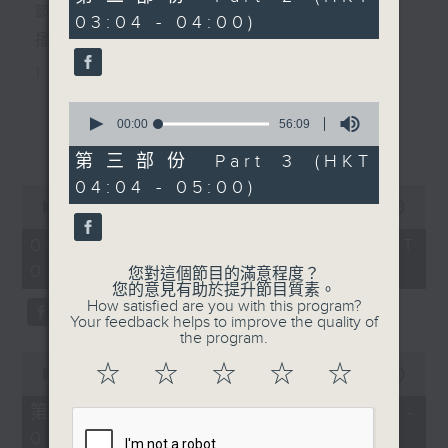
minutes,
節目主持：李偉圖
03:04 - 04:00)
10
seconds
播放曲目：
1. 「十二欄桿十二釵」
由 文千歲、李寶瑩 主唱
0
seconds
00:00
56:09
更多...
of
56
第三部份 Part 3 (HKT
2. 「春暖花開醉杏樓」
minutes,
04:04 - 05:00)
9
0
seconds
由 黃麗冰 主唱
seconds
00:00
2:48:00
of
2
08/08/2026 - 足本 Full (HKT
hours,
02:04 - 05:00)
3. 「怡紅公子祭瀟湘之葬花」
48
您對這個節目的滿意程度？
minutes,
您的意見有助於提升節目質素。
0
由 蓋鳴暉、尹飛燕 主唱
How satisfied are you with this program?
seconds
Your feedback helps to improve the quality of
the program.
0
4. 「火海君臣」
☆
☆
☆
☆
☆
seconds
00:00
56:10
of
由 龍貫天、丁凡 主唱
56
第一部份 Part 1 (HKT 02:04 -
minutes,
03:00)
10